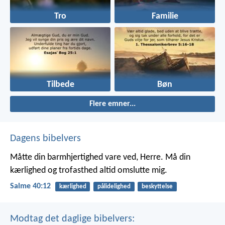
Tro
Familie
Tilbede
Bøn
Flere emner...
Dagens bibelvers
Måtte din barmhjertighed vare ved, Herre.
Må din
kærlighed og trofasthed altid omslutte mig.
Salme 40:12
kærlighed
pålidelighed
beskyttelse
Modtag det daglige bibelvers: