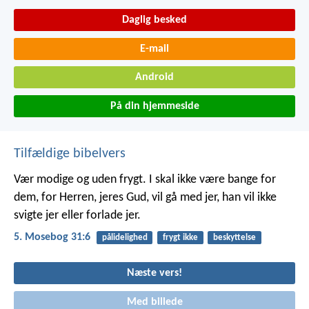
Daglig besked
E-mail
Android
På din hjemmeside
Tilfældige bibelvers
Vær modige og uden frygt. I skal ikke være bange for
dem, for Herren, jeres Gud, vil gå med jer, han vil ikke
svigte jer eller forlade jer.
5. Mosebog 31:6
pålidelighed
frygt ikke
beskyttelse
Næste vers!
Med billede