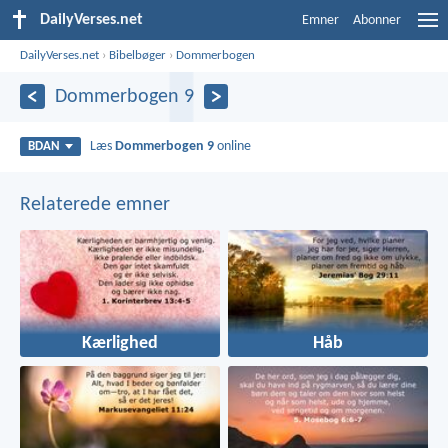
DailyVerses.net
Emner
Abonner
DailyVerses.net
›
Bibelbøger
›
Dommerbogen
Dommerbogen 9
Læs
Dommerbogen 9
online
BDAN
Relaterede emner
Kærlighed
Håb