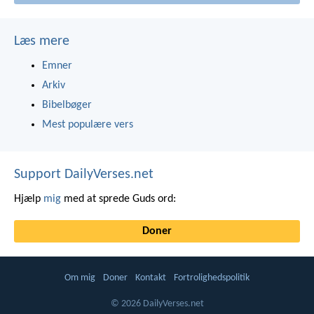
Læs mere
Emner
Arkiv
Bibelbøger
Mest populære vers
Support DailyVerses.net
Hjælp
mig
med at sprede Guds ord:
Doner
Om mig
Doner
Kontakt
Fortrolighedspolitik
© 2026 DailyVerses.net