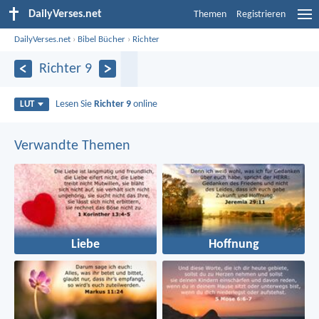
DailyVerses.net
Themen
Registrieren
DailyVerses.net
›
Bibel Bücher
›
Richter
Richter 9
Lesen Sie
Richter 9
online
LUT
Verwandte Themen
Liebe
Hoffnung