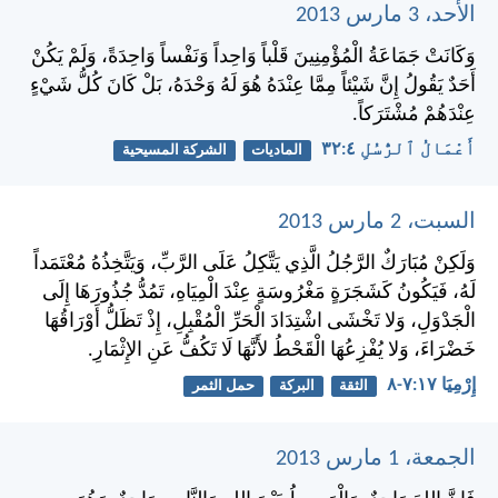
الأحد، 3 مارس 2013
وَكَانَتْ جَمَاعَةُ الْمُؤْمِنِينَ قَلْباً وَاحِداً وَنَفْساً وَاحِدَةً، وَلَمْ يَكُنْ
أَحَدٌ يَقُولُ إِنَّ شَيْئاً مِمَّا عِنْدَهُ هُوَ لَهُ وَحْدَهُ، بَلْ كَانَ كُلُّ شَيْءٍ
عِنْدَهُمْ مُشْتَرَكاً.
أَعْمَالُ ٱلرُّسُلِ ٤:‏٣٢
الماديات
الشركة المسيحية
السبت، 2 مارس 2013
وَلَكِنْ مُبَارَكٌ الرَّجُلُ الَّذِي يَتَّكِلُ عَلَى الرَّبِّ، وَيَتَّخِذُهُ مُعْتَمَداً
لَهُ، فَيَكُونُ كَشَجَرَةٍ مَغْرُوسَةٍ عِنْدَ الْمِيَاهِ، تَمُدُّ جُذُورَهَا إِلَى
الْجَدْوَلِ، وَلا تَخْشَى اشْتِدَادَ الْحَرِّ الْمُقْبِلِ، إِذْ تَظَلُّ أَوْرَاقُهَا
خَضْرَاءَ، وَلا يُفْزِعُهَا الْقَحْطُ لأَنَّهَا لَا تَكُفُّ عَنِ الإِثْمَارِ.
إِرْمِيَا ١٧:‏٧-‏٨
الثقة
البركة
حمل الثمر
الجمعة، 1 مارس 2013