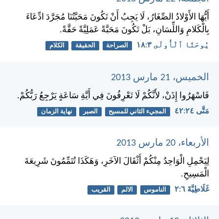
أَيُّهَا الأَوْلادُ الصِّغَارُ، لَا يَجِبُ أَنْ تَكُونَ مَحَبَّتُنَا مُجَرَّدَ ادِّعَاءَ
بِالْكَلامِ وَاللِّسَانِ، بَلْ تَكُونَ مَحَبَّةً عَمَلِيَّةً حَقَّةً.
يُوحَنَّا ٱلْأُولَى ٣:‏١٨
الصراحة
الحقيقة
الكلام
الخميس، 21 مارس 2013
فَاسْهَرُوا إِذَنْ، لأَنَّكُمْ لَا تَعْرِفُونَ فِي أَيَّةِ سَاعَةٍ يَرْجِعُ رَبُّكُمْ.
مَتَّى ٢٤:‏٤٢
المجيء الثاني للمسيح
الصبر
نهاية الزمان
الأربعاء، 20 مارس 2013
لِيَحْمِلِ الْوَاحِدُ مِنْكُمْ أَثْقَالَ الآخَرِ، وَهَكَذَا تُتَمِّمُونَ شَرِيعَةَ
الْمَسِيحِ.
غَلَاطِيَّةَ ٦:‏٢
الناموس
الالم
القريب