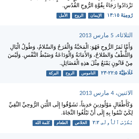
تَزْدَادُوا رَجَاءً بِقُوَّةِ الرُّوحِ القُدُسِ.
رُومِيَةَ ١٥:‏١٣
الإيمان
الروح
الأمل
الثلاثاء، 5 مارس 2013
وَأَمَّا ثَمَرُ الرُّوحِ فَهُوَ: الْمَحَبَّةُ وَالْفَرَحُ وَالسَّلامُ، وَطُولُ الْبَالِ
وَاللُّطْفُ وَالصَّلاحُ، وَالأَمَانَةُ وَالْوَدَاعَةُ وَضَبْطُ النَّفْسِ. وَلَيْسَ
مِنْ قَانُونٍ يَمْنَعُ مِثْلَ هذِهِ الْفَضَائِلِ.
غَلَاطِيَّةَ ٥:‏٢٢-‏٢٣
الناموس
الروح
البركة
الاثنين، 4 مارس 2013
وَكَأَطْفَالٍ مَوْلُودِينَ حَدِيثاً، تَشَوَّقُوا إِلَى اللَّبَنِ الرُّوحِيِّ النَّقِيِّ
لِكَيْ تَنْمُوا بِهِ إِلَى أَنْ تَبْلُغُوا النَّجَاةَ.
بُطْرُسَ ٱلْأُولَى ٢:‏٢
الخلاص
الطعام
كلمة الله