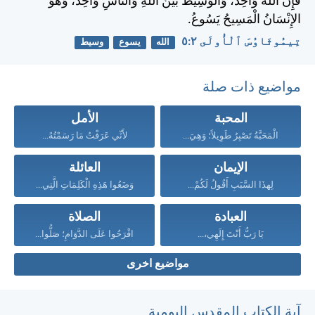
فَإِنَّ اللهَ وَاحِدٌ، وَالْوَسِيطُ بَيْنَ اللهِ وَالنَّاسِ وَاحِدٌ، وَهُوَ
الإِنْسَانُ الْمَسِيحُ يَسُوعُ.
تِيمُوثَاوُسَ ٱلْأُولَى ٢:‏٥
الله
يسوع
وسيط
مواضيع ذات صلة
المحبة
الأمل
الْمَحَبَّةُ تَصْبِرُ طَوِيلاً؛ وَهِيَ...
لأَنِّي عَرَفْتُ مَا رَسَمْتُهُ...
الإيمان
العائلة
لِهذَا السَّبَبِ أَقُولُ لَكُمْ...
وَضَعُوا هَذِهِ الْكَلِمَاتِ الَّتِي...
العبادة
الصلاة
يَا رَبُّ أَنْتَ إِلَهِي،...
افْرَحُوا عَلَى الدَّوَامِ؛ صَلُّوا...
مواضيع اخرى
آية الكتاب المقدس اليومية