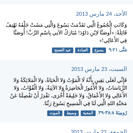
الأحد، 24 مارس 2013
وَكَانَتِ الْجُمُوعُ الَّتِي تَقَدَّمَتْ يَسُوعَ وَالَّتِي مَشَتْ خَلْفَهُ تَهْتِفُ
قَائِلَةً: «أُوصَنَّا لاِبْنِ دَاوُدَ! مُبَارَكٌ الآتِي بِاسْمِ الرَّبِّ! أُوصَنَّا
فِي الأَعَالِي!»
مَتَّى ٢١:‏٩
يسوع
العبادة
عيد الفصح
السبت، 23 مارس 2013
فَإِنِّي لَعَلَى يَقِينٍ بِأَنَّهُ لَا الْمَوْتُ وَلا الْحَيَاةُ، وَلا الْمَلائِكَةُ وَلا
الرِّيَاسَاتُ، وَلا الأُمُورُ الْحَاضِرَةُ وَلا الآتِيَةُ، وَلا الْقُوَّاتُ، وَلا
الأَعَالِي وَلا الأَعْمَاقُ، وَلا خَلِيقَةٌ أُخْرَى، تَقْدِرُ أَنْ تَفْصِلَنَا عَنْ
مَحَبَّةِ اللهِ الَّتِي لَنَا فِي الْمَسِيحِ يَسُوعَ رَبِّنَا.
رُومِيَةَ ٨:‏٣٨-‏٣٩
المحبة
وسيط
الموت
الجمعة، 22 مارس 2013