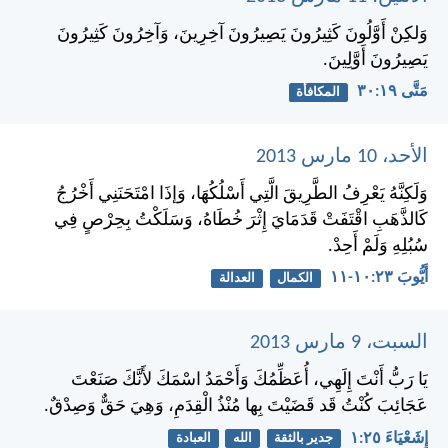
وَلكِنْ أَوَّلُونَ كَثِيرُونَ يَصِيرُونَ آخِرِينَ، وَآخِرُونَ كَثِيرُونَ
يَصِيرُونَ أَوَّلِينَ.
مَتَّى ١٩:‏٣٠
المكافأة
الأحد، 10 مارس 2013
وَلَكِنَّهُ يَعْرِفُ الطَّرِيقَ الَّتِي أَسْلُكُهَا، وَإذَا امْتَحَنَنِي أَخْرُجُ
كَالذَّهَبِ اقْتَفَتْ قَدَمَايَ إِثْرَ خُطَاهُ، وَسَلَكْتُ بِحِرْصٍ فِي
سُبُلِهِ وَلَمْ أَحِدْ.
أَيُّوبَ ٢٣:‏١٠-‏١١
الكمال
العدالة
السبت، 9 مارس 2013
يَا رَبُّ أَنْتَ إِلَهِي، أُعَظِّمُكَ وَأَحْمَدُ اسْمَكَ لأَنَّكَ صَنَعْتَ
عَجَائِبَ كُنْتُ قَد قَضَيْتَ بِها مُنْذُ الْقِدَمِ، وَهِيَ حَقٌّ وَصِدْقٌ.
إِشَعْيَاءَ ٢٥:‏١
جدير بالثقة
الله
العبادة