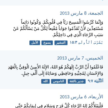
الجمعة، 8 مارس 2013
وَإِنَّمَا كَرِّسُوا الْمَسِيحَ رَبّاً فِي قُلُوبِكُمْ. وَكُونُوا دَائِماً
مُسْتَعِدِّينَ لأَنْ تُقَدِّمُوا جَوَاباً مُقْنِعاً لِكُلِّ مَنْ يَسْأَلُكُمْ عَنْ
سَبَبِ الرَّجَاءِ الَّذِي فِي دَاخِلِكُمْ.
بُطْرُسَ ٱلْأُولَى ٣:‏١٥
التبشير
يسوع
الأمل
الخميس، 7 مارس 2013
فَاعْلَمُوا أَنَّ الرَّبَّ إِلَهَكُمْ هُوَ اللهُ، الإِلَهُ الأَمِينُ الْوَفِيُّ بِالْعَهْدِ
وَالإِحْسَانِ لِمُحِبِّيهِ وَحَافِظِي وَصَايَاهُ إِلَى أَلْفِ جِيلٍ.
اَلتَّثْنِيَة ٧:‏٩
جدير بالثقة
الناموس
الله
الأربعاء، 6 مارس 2013
فَلْيَمْلأْكُمْ إِلهُ الرَّجَاءِ كُلَّ فَرَحٍ وَسَلامٍ فِي إِيمَانِكُمْ حَتَّى