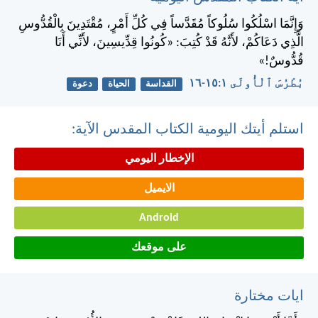
وَإِنَّمَا اسْلُكُوا سُلُوكاً مُقَدَّساً فِي كُلِّ أَمْرٍ، مُقْتَدِينَ بِالْقُدُّوسِ
الَّذِي دَعَاكُمْ، لأَنَّهُ قَدْ كُتِبَ: «كُونُوا قِدِّيسِينَ، لأَنِّي أَنَا
قُدُّوسٌ!»
بُطْرُسَ ٱلْأُولَى ١:‏١٥-‏١٦
القداسة
الحياة
دعوة
استلم أيتك اليومية الكتاب المقدس الآية:
الإخطار اليومي
الايميل
Android
على موقعك
ايات مختارة