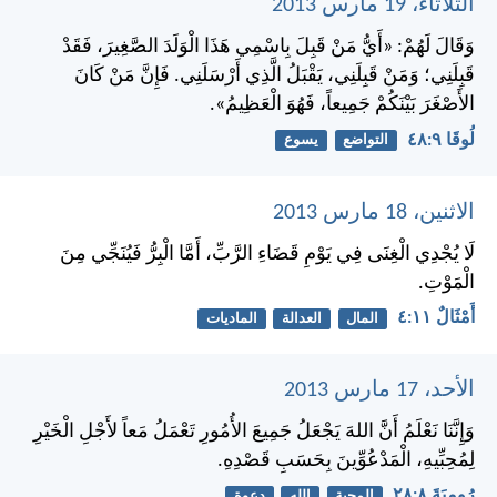
الثلاثاء، 19 مارس 2013
وَقَالَ لَهُمْ: «أَيُّ مَنْ قَبِلَ بِاسْمِي هَذَا الْوَلَدَ الصَّغِيرَ، فَقَدْ
قَبِلَنِي؛ وَمَنْ قَبِلَنِي، يَقْبَلُ الَّذِي أَرْسَلَنِي. فَإِنَّ مَنْ كَانَ
الأَصْغَرَ بَيْنَكُمْ جَمِيعاً، فَهُوَ الْعَظِيمُ».
لُوقَا ٩:‏٤٨
التواضع
يسوع
الاثنين، 18 مارس 2013
لَا يُجْدِي الْغِنَى فِي يَوْمِ قَضَاءِ الرَّبِّ، أَمَّا الْبِرُّ فَيُنَجِّي مِنَ
الْمَوْتِ.
أَمْثَالٌ ١١:‏٤
المال
العدالة
الماديات
الأحد، 17 مارس 2013
وَإِنَّنَا نَعْلَمُ أَنَّ اللهَ يَجْعَلُ جَمِيعَ الأُمُورِ تَعْمَلُ مَعاً لأَجْلِ الْخَيْرِ
لِمُحِبِّيهِ، الْمَدْعُوِّينَ بِحَسَبِ قَصْدِهِ.
رُومِيَةَ ٨:‏٢٨
المحبة
الله
دعوة