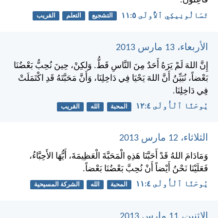
فَاعِلُونَ.
تَسَالُونِيكِي ٱلأُولَى ٥:‏١١
التشجيع
التعلم
القريب
الأربعاء، 13 مارس 2013
إِنَّ اللهَ لَمْ يَرَهُ أَحَدٌ مِنَ النَّاسِ قَطُّ. وَلكِنْ، حِينَ نُحِبُّ بَعْضُنَا
بَعْضاً، نُبَيِّنُ أَنَّ اللهَ يَحْيَا فِي دَاخِلِنَا، وَأَنَّ مَحَبَّتَهُ قَدِ اكْتَمَلَتْ
فِي دَاخِلِنَا.
يُوحَنَّا ٱلْأُولَى ٤:‏١٢
المحبة
الله
القريب
الثلاثاء، 12 مارس 2013
وَمَادَامَ اللهُ قَدْ أَحَبَّنَا هَذِهِ الْمَحَبَّةَ الْعَظِيمَةَ، أَيُّهَا الأَحِبَّاءُ،
فَعَلَيْنَا نَحْنُ أَيْضاً أَنْ نُحِبَّ بَعْضُنَا بَعْضاً.
يُوحَنَّا ٱلْأُولَى ٤:‏١١
المحبة
الله
الشركة المسيحية
الاثنين، 11 مارس 2013