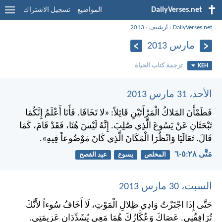
DailyVerses.net
المواضيع
تسجيل الاشتراك
DailyVerses.net
›
ارشيف
›
2013
مارس 2013
KEH
ترجمة كتاب الحياة
الأحد، 31 مارس 2013
فَطَمْأَنَ المَلاكُ الْمَرْأَتَيْنِ قَائِلاً: «لا تَخَافَا. فَأَنَا أَعْلَمُ إِنَّكُمَا
تَبْحَثَانِ عَنْ يَسُوعَ الَّذِي صُلِبَ. إِنَّهُ لَيْسَ هُنَا، فَقَدْ قَامَ، كَمَا
قَالَ. تَعَالَيَا وَانْظُرَا الْمَكَانَ الَّذِي كَانَ مَوْضُوعاً فِيهِ».
مَتَّى ٢٨:‏٥-‏٦
المخلص
يسوع
عيد الفصح
السبت، 30 مارس 2013
حَتَّى إِذَا اجْتَزْتُ وَادِي ظِلالِ الْمَوْتِ، لَا أَخَافُ سُوءاً لأَنَّكَ
تُرَافِقُنِي. عَصَاكَ وَعُكَّازُكَ هُمَا مَعِي يُشَدِّدَانِ عَزِيمَتِي.