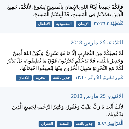
فَإِنَّكُمْ جَمِيعاً أَبْنَاءُ اللهِ بِالإِيمَانِ بِالْمَسِيحِ يَسُوعَ. لأَنَّكُمْ، جَمِيعَ
الَّذِينَ تَعَمَّدْتُمْ فِي الْمَسِيحِ، قَدْ لَبِسْتُمُ الْمَسِيحَ.
غَلَاطِيَّةَ ٣:‏٢٦-‏٢٧
الإيمان
المعمودية
الأطفال
الثلاثاء، 26 مارس 2013
لَمْ يُصِبْكُمْ مِنَ التَّجَارِبِ إِلّا مَا هُوَ بَشَرِيٌّ. وَلَكِنَّ اللهَ أَمِينٌ
وَجَدِيرٌ بِالثِّقَةِ، فَلا يَدَعُكُمْ تُجَرَّبُونَ فَوْقَ مَا تُطِيقُونَ، بَلْ يُدَبِّرُ
لَكُمْ مَعَ التَّجْرِبَةِ سَبِيلَ الْخُرُوجِ مِنْهَا لِتُطِيقُوا احْتِمَالَهَا.
كُورِنْثُوسَ ٱلأُولَى ١٠:‏١٣
جدير بالثقة
التجربة
الادمان
الاثنين، 25 مارس 2013
لأَنَّكَ أَنْتَ يَا رَبُّ طَيِّبٌ وَغَفُورٌ، وَكَثِيرُ الرَّحْمَةِ لِجَمِيعِ الَّذِينَ
يَدْعُونَكَ.
اَلْمَزَامِيرُ ٨٦:‏٥
جدير بالثقة
المحبة
الغفران