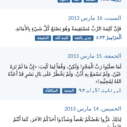
السبت، 16 مارس 2013
فَإِنَّ كَلِمَةَ الرَّبِّ مُسْتَقِيمَةٌ وَهُوَ يَصْنَعُ كُلَّ شَيْءٍ بِالأَمَانَةِ.
اَلْمَزَامِيرُ ٣٣:‏٤
جدير بالثقة
كلمة الله
الحقيقة
الجمعة، 15 مارس 2013
لَمَا صَلَبُوا رَبَّ الْمَجْدِ! وَلَكِنْ، وَفْقاً لِمَا كُتِبَ: «إِنَّ مَا لَمْ تَرَهُ
عَيْنٌ، وَلَمْ تَسْمَعْ بِهِ أُذُنٌ، وَلَمْ يَخْطُرْ عَلَى بَالِ بَشَرٍ قَدْ أَعَدَّهُ
اللهُ لِمُحِبِّيهِ!»
كُورِنْثُوسَ ٱلأُولَى ٢:‏٩
المحبة
المكافأة
الخميس، 14 مارس 2013
لِذَلِكَ عَزُّوا بَعْضُكُمْ بَعْضاً وَشَدِّدُوا أَحَدُكُمُ الآخَرَ، كَمَا أَنْتُمْ