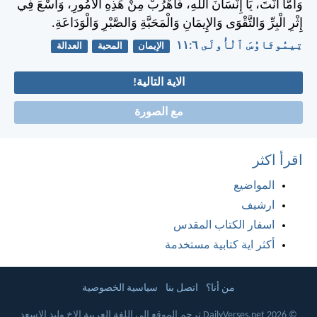
وَأَمَّا أَنْتَ، يَا إِنْسَانَ اللهِ، فَاهْرُبْ مِنْ هَذِهِ الأُمُورِ، وَاسْعَ فِي
إِثْرِ الْبِرِّ وَالتَّقْوَى وَالإِيمَانِ وَالْمَحَبَّةِ وَالصَّبْرِ وَالْوَدَاعَةِ.
تِيمُوثَاوُسَ ٱلْأُولَى ٦:‏١١
الإيمان
المحبة
العدالة
الاية التالية!
مع الصورة
اقرأ اكثر
المواضيع
ارشيف
اسفار الكتاب المقدس
أكثر اية كتابية مستخدمة
من أنا؟
اتصل بنا
سياسية الخصوصية
© 2026 DailyVerses.net ترجم الموقع الى اللغة العربية الاخ وليد الاسعد