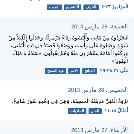
اَلْمَزَامِيرُ ٢٣:‏٤
الخوف
التشجيع
الموت
الجمعة، 29 مارس 2013
فَجَرَّدُوهُ مِنْ ثِيَابِهِ، وَأَلْبَسُوهُ رِدَاءً قِرْمِزِيًّا، وَجَدَلُوا إِكْلِيلاً مِنْ
شَوْكٍ وَضَعُوهُ عَلَى رَأْسِهِ، وَوَضَعُوا قَصَبَةً فِي يَدِهِ الْيُمْنَى،
وَرَكَعُوا أَمَامَهُ يَسْخَرُونَ مِنْهُ وَهُمْ يَقُولُونَ: «سَلامٌ يَا مَلِكَ
الْيَهُودِ!»
مَتَّى ٢٧:‏٢٨-‏٢٩
الذبائح
الالم
عيد الفصح
الخميس، 28 مارس 2013
ثَرْوَةُ الْغَنِيِّ مَدِينَتُهُ الْحَصِينَةُ، وَهِيَ فِي وَهْمِهِ سُورٌ شَامِخٌ.
أَمْثَالٌ ١٨:‏١١
المال
الماديات
الأربعاء، 27 مارس 2013