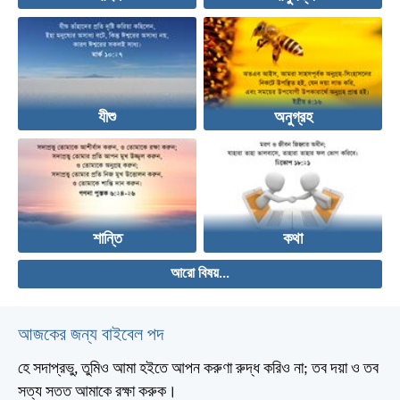
যীশু
অনুগ্রহ
শান্তি
কথা
আরো বিষয়...
আজকের জন্য বাইবেল পদ
হে সদাপ্রভু, তুমিও আমা হইতে আপন করুণা রুদ্ধ করিও না;
তব দয়া ও তব
সত্য সতত আমাকে রক্ষা করুক।