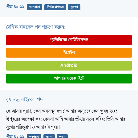
গীত ৪০:১১
ভালবাসা
নির্ভরযোগ্যতা
সুরক্ষা
দৈনিক বাইবেল পদ গ্রহণ করুন:
প্রতিদিনের নোটিফিকেশন
ইমেইল
Android
আপনার ওয়েবসাইটে
র‌্যানড্ম বাইবেল পদ
হে আমার প্রাণ, কেন অবসন্ন হও?
আমার অন্তরে কেন ক্ষুব্ধ হও?
ঈশ্বরের অপেক্ষা কর;
কেননা আমি আবার তাঁহার স্তব করিব;
তিনি আমার
মুখের পরিত্রাণ ও আমার ঈশ্বর।
গীত ৪২:১১
প্রশংসা
আশা
প্রাণ