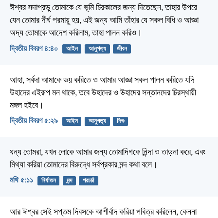
ঈশ্বর সদাপ্রভু তোমাকে যে ভূমি চিরকালের জন্য দিতেছেন, তাহার উপরে
যেন তোমার দীর্ঘ পরমায়ু হয়, এই জন্য আমি তাঁহার যে সকল বিধি ও আজ্ঞা
অদ্য তোমাকে আদেশ করিলাম, তাহা পালন করিও।
দ্বিতীয় বিবরণ ৪:৪০
আইন
আনুগত্য
জীবন
আহা, সর্বদা আমাকে ভয় করিতে ও আমার আজ্ঞা সকল পালন করিতে যদি
উহাদের এইরূপ মন থাকে, তবে উহাদের ও উহাদের সন্তানদের চিরস্থায়ী
মঙ্গল হইবে।
দ্বিতীয় বিবরণ ৫:২৯
আইন
আনুগত্য
শিশু
ধন্য তোমরা, যখন লোকে আমার জন্য তোমাদিগকে নিন্দা ও তাড়না করে, এবং
মিথ্যা করিয়া তোমাদের বিরুদ্ধে সর্বপ্রকার মন্দ কথা বলে।
মথি ৫:১১
নির্যাতন
মন্দ
পরচর্চা
আর ঈশ্বর সেই সপ্তম দিবসকে আশীর্বাদ করিয়া পবিত্র করিলেন, কেননা