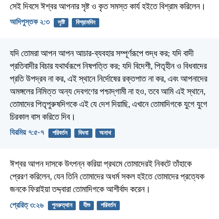
সেই দিবসে ঈশ্বর আপনার সৃষ্ট ও কৃত সমস্ত কার্য হইতে বিশ্রাম করিলেন।
আদিপুস্তক ২:৩
সৃষ্টি
বিশ্রামদিন
যদি তোমরা আপন আপন আচার-ব্যবহার সম্পূর্ণরূপে শুদ্ধ কর; যদি বাদী
প্রতিবাদীর বিচার যথার্থরূপে নিষপত্তি কর; যদি বিদেশী, পিতৃহীন ও বিধবাদের
প্রতি উপদ্রব না কর, এই স্থানে নির্দোষের রক্তপাত না কর, এবং আপনাদের
অমঙ্গলের নিমিত্ত অন্য দেবগণের পশ্চাদ্‌গামী না হও, তবে আমি এই স্থানে,
তোমাদের পিতৃপুরুষদিগকে এই যে দেশ দিয়াছি, এখানে তোমাদিগকে যুগে যুগে
চিরকাল বাস করিতে দিব।
যিরমিয় ৭:৫-৭
পরিবর্তন
বিধবা
অনাথ
ঈশ্বর আপন দাসকে উৎপন্ন করিয়া প্রথমে তোমাদেরই নিকটে তাঁহাকে
প্রেরণ করিলেন, যেন তিনি তোমাদের অধর্ম সকল হইতে তোমাদের প্রত্যেক
জনকে ফিরাইয়া তদ্দ্বারা তোমাদিগকে আশীর্বাদ করেন।
প্রেরিত্‌ ৩:২৬
পুনরুত্থান
যীশু
পরিবর্তন