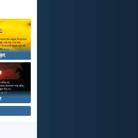
্রহ
গ