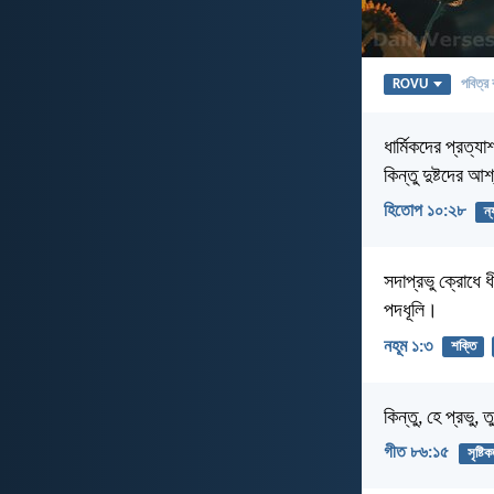
ROVU
পবিত্র 
ধার্মিকদের প্রত্য
কিন্তু দুষ্টদের আ
হিতোপ ১০:২৮
ন্
সদাপ্রভু ক্রোধে 
পদধূলি।
নহূম ১:৩
শক্তি
কিন্তু, হে প্রভু
গীত ৮৬:১৫
সৃষ্টিকর