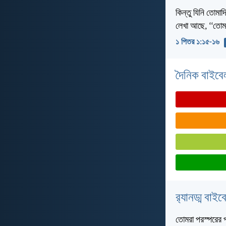
কিন্তু যিনি তোমা
লেখা আছে, ‘‘তোম
১ পিতর ১:১৫-১৬
দৈনিক বাইবে
র‌্যানড্ম বাই
তোমরা পরস্পরের 