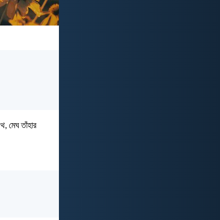
থ, মেঘ তাঁহার