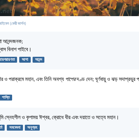
বাইবেল (কেরী ভার্সন)
াশা আনন্দজনক;
শ্বাস বিনাশ পাইবে।
যায়পরায়ণতা
আশা
আনন্দ
ধীর ও পরাক্রমে মহান, এবং তিনি অবশ্য
পাপের
দণ্ড দেন; ঘূর্ণবায়ু ও ঝড় সদাপ্রভুর প
শাস্তি
, তুমি স্নেহশীল ও কৃপাময় ঈশ্বর, ক্রোধে ধীর এবং দয়াতে ও সত্যে মহান।
্তা
সমবেদনা
অনুগ্রহ