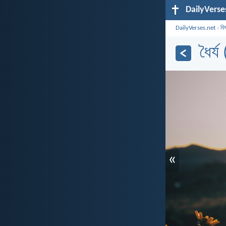
DailyVerse
DailyVerses.net
›
বি
ধৈর্য
«