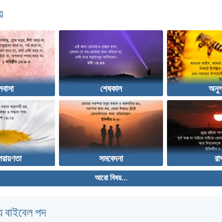
়
লবাসা
শেষকাল
অনুগ
পরায়ণতা
সমবেদনা
রা
আরো বিষয়...
 বাইবেল পদ