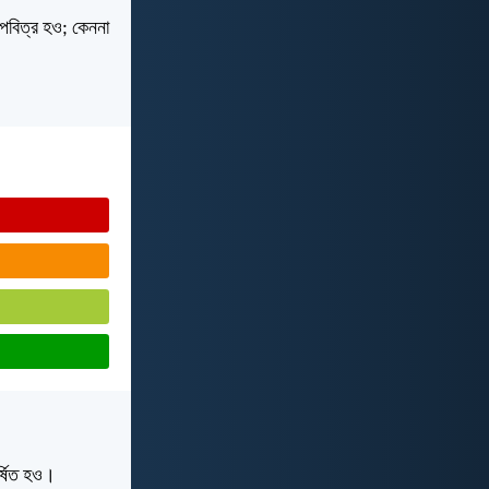
 পবিত্র হও; কেননা
র্ষিত হও।