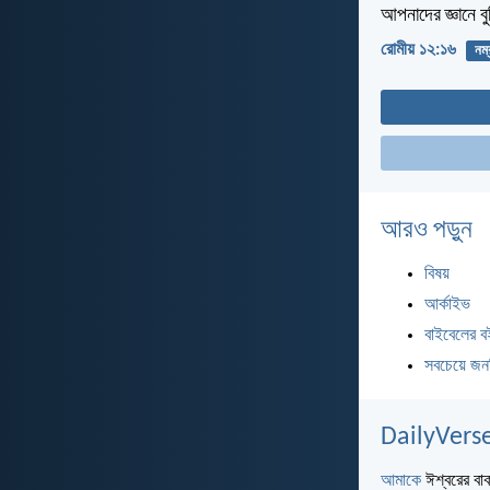
আপনাদের জ্ঞানে ব
রোমীয় ১২:১৬
নম্
আরও পড়ুন
বিষয়
আর্কাইভ
বাইবেলের ব
সবচেয়ে জন
DailyVerse
আমাকে
ঈশ্বরের বাক