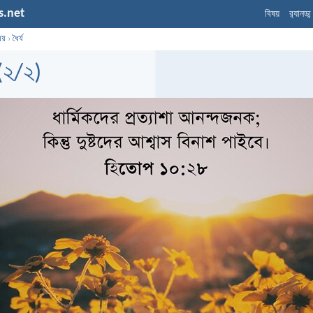
s.net
বিষয়
র‌্যানড্
ষয়
›
ধৈর্য
 (২/২)