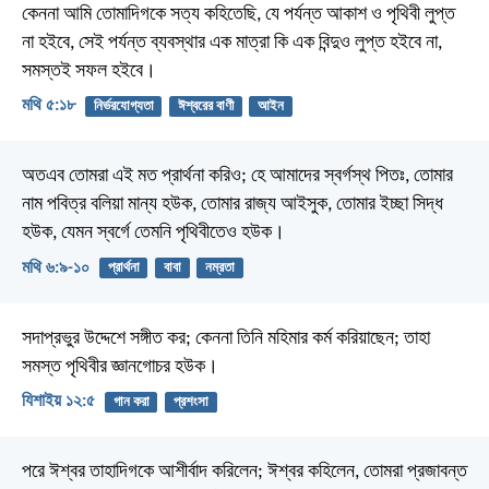
কেননা আমি তোমাদিগকে সত্য কহিতেছি, যে পর্যন্ত আকাশ ও পৃথিবী লুপ্ত
না হইবে, সেই পর্যন্ত ব্যবস্থার এক মাত্রা কি এক বিন্দুও লুপ্ত হইবে না,
সমস্তই সফল হইবে।
মথি ৫:১৮
নির্ভরযোগ্যতা
ঈশ্বরের বাণী
আইন
অতএব তোমরা এই মত প্রার্থনা করিও;
হে আমাদের স্বর্গস্থ পিতঃ,
তোমার
নাম পবিত্র বলিয়া মান্য হউক,
তোমার রাজ্য আইসুক,
তোমার ইচ্ছা সিদ্ধ
হউক,
যেমন স্বর্গে তেমনি পৃথিবীতেও হউক।
মথি ৬:৯-১০
প্রার্থনা
বাবা
নম্রতা
সদাপ্রভুর উদ্দেশে সঙ্গীত কর;
কেননা তিনি মহিমার কর্ম করিয়াছেন;
তাহা
সমস্ত পৃথিবীর জ্ঞানগোচর হউক।
যিশাইয় ১২:৫
গান করা
প্রশংসা
পরে ঈশ্বর তাহাদিগকে আশীর্বাদ করিলেন; ঈশ্বর কহিলেন, তোমরা প্রজাবন্ত