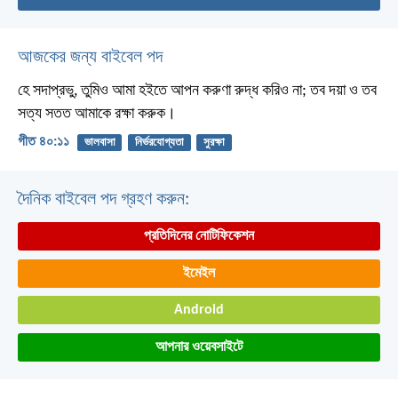
আজকের জন্য বাইবেল পদ
হে সদাপ্রভু, তুমিও আমা হইতে আপন করুণা রুদ্ধ করিও না;
তব দয়া ও তব
সত্য সতত আমাকে রক্ষা করুক।
গীত ৪০:১১
ভালবাসা
নির্ভরযোগ্যতা
সুরক্ষা
দৈনিক বাইবেল পদ গ্রহণ করুন:
প্রতিদিনের নোটিফিকেশন
ইমেইল
Android
আপনার ওয়েবসাইটে