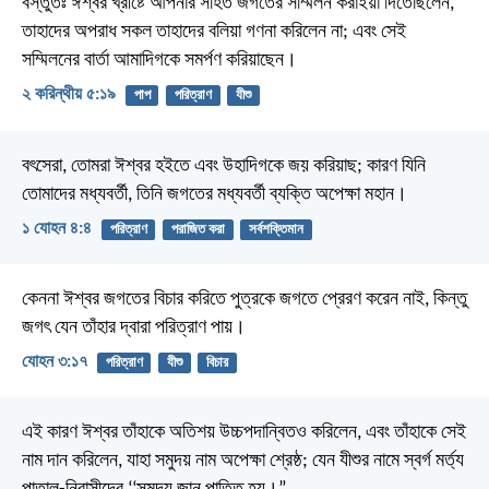
বস্তুতঃ ঈশ্বর খ্রীষ্টে আপনার সহিত জগতের সম্মিলন করাইয়া দিতেছিলেন,
তাহাদের অপরাধ সকল তাহাদের বলিয়া গণনা করিলেন না; এবং সেই
সম্মিলনের বার্তা আমাদিগকে সমর্পণ করিয়াছেন।
২ করিন্থীয় ৫:১৯
পাপ
পরিত্রাণ
যীশু
বৎসেরা, তোমরা ঈশ্বর হইতে এবং উহাদিগকে জয় করিয়াছ; কারণ যিনি
তোমাদের মধ্যবর্তী, তিনি জগতের মধ্যবর্তী ব্যক্তি অপেক্ষা মহান।
১ যোহন ৪:৪
পরিত্রাণ
পরাজিত করা
সর্বশক্তিমান
কেননা ঈশ্বর জগতের বিচার করিতে পুত্রকে জগতে প্রেরণ করেন নাই, কিন্তু
জগৎ যেন তাঁহার দ্বারা পরিত্রাণ পায়।
যোহন ৩:১৭
পরিত্রাণ
যীশু
বিচার
এই কারণ ঈশ্বর তাঁহাকে অতিশয় উচ্চপদান্বিতও করিলেন, এবং তাঁহাকে সেই
নাম দান করিলেন, যাহা সমুদয় নাম অপেক্ষা শ্রেষ্ঠ; যেন যীশুর নামে স্বর্গ মর্ত্য