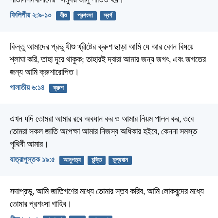
পাতাল-নিবাসীদের ‘‘সমুদয় জানু পাতিত হয়।”
ফিলিপীয় ২:৯-১০
যীশু
প্রশংসা
স্বর্গ
কিন্তু আমাদের প্রভু যীশু খ্রীষ্টের ক্রুশ ছাড়া আমি যে আর কোন বিষয়ে
শ্লাঘা করি, তাহা দূরে থাকুক; তাহারই দ্বারা আমার জন্য জগৎ, এবং জগতের
জন্য আমি ক্রুশারোপিত।
গালাতীয় ৬:১৪
ক্রুশ
এখন যদি তোমরা আমার রবে অবধান কর ও আমার নিয়ম পালন কর, তবে
তোমরা সকল জাতি অপেক্ষা আমার নিজস্ব অধিকার হইবে, কেননা সমস্ত
পৃথিবী আমার।
যাত্রাপুস্তক ১৯:৫
আনুগত্য
চুক্তি
মূল্যবান
সদাপ্রভু, আমি জাতিগণের মধ্যে তোমার স্তব করিব,
আমি লোকবৃন্দের মধ্যে
তোমার প্রশংসা গাহিব।