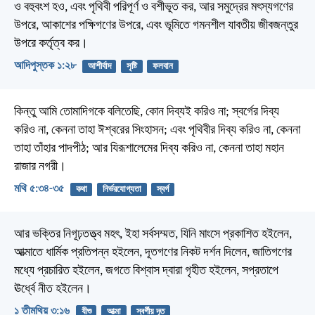
ও বহুবংশ হও, এবং পৃথিবী পরিপূর্ণ ও বশীভূত কর, আর সমুদ্রের মৎস্যগণের
উপরে, আকাশের পক্ষিগণের উপরে, এবং ভূমিতে গমনশীল যাবতীয় জীবজন্তুর
উপরে কর্তৃত্ব কর।
আদিপুস্তক ১:২৮
আশীর্বাদ
সৃষ্টি
ফলবান
কিন্তু আমি তোমাদিগকে বলিতেছি, কোন দিব্যই করিও না; স্বর্গের দিব্য
করিও না, কেননা তাহা ঈশ্বরের সিংহাসন; এবং পৃথিবীর দিব্য করিও না, কেননা
তাহা তাঁহার পাদপীঠ; আর যিরূশালেমের দিব্য করিও না, কেননা তাহা মহান
রাজার নগরী।
মথি ৫:৩৪-৩৫
কথা
নির্ভরযোগ্যতা
স্বর্গ
আর ভক্তির নিগূঢ়তত্ত্ব মহৎ, ইহা সর্বসম্মত,
যিনি মাংসে প্রকাশিত হইলেন,
আত্মাতে ধার্মিক প্রতিপন্ন হইলেন,
দূতগণের নিকট দর্শন দিলেন,
জাতিগণের
মধ্যে প্রচারিত হইলেন,
জগতে বিশ্বাস দ্বারা গৃহীত হইলেন,
সপ্রতাপে
ঊর্ধ্বে নীত হইলেন।
১ তীমথিয় ৩:১৬
যীশু
আত্মা
স্বর্গীয় দূত