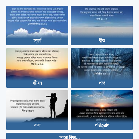
স্বর্গ
যীশু
জীবন
পাপ
বাবা
পরিত্রাণ
আরো বিষয়...