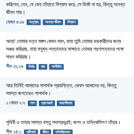
করিলেন, যেন, যে কেহ তাঁহাতে বিশ্বাস করে, সে বিনষ্ট না হয়, কিন্তু অনন্ত
জীবন পায়।
যোহন ৩:১৬
অনুগ্রহ
অনন্ত জীবন
বিশ্বাস
আহা! তোমার দত্ত মঙ্গল কেমন মহৎ,
যাহা তুমি তোমার ভয়কারীদের জন্য
সঞ্চয় করিয়াছ,
যাহা মনুষ্য-সন্তানদের সাক্ষাতে তোমার শরণাপন্নদের পক্ষে
সাধন করিয়াছ।
গীত ৩১:১৯
নির্ভর
ভয়
আশীর্বাদ
আর তিনিই আমাদের পাপার্থক প্রায়শ্চিত্ত, কেবল আমাদের নয়, কিন্তু
সমস্ত জগতেরও পাপার্থক।
১ যোহন ২:২
পাপ
ত্রাণকর্তা
ক্ষমাশীলতা
পৃথিবী ও তাহার সমস্ত বস্তু সদাপ্রভুরই;
জগৎ ও তন্নিবাসিগণ তাঁহার।
গীত ২৪:১
সৃষ্টিকর্তা
জীবন
সর্বশক্তিমান