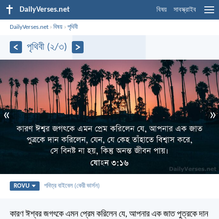
DailyVerses.net
বিষয়
সাবস্ক্রাইব
DailyVerses.net
›
বিষয়
›
পৃথিবী
পৃথিবী (২/৩)
«
»
ROVU
পবিত্র বাইবেল (কেরী ভার্সন)
কারণ ঈশ্বর জগৎকে এমন প্রেম করিলেন যে, আপনার এক জাত পুত্রকে দান