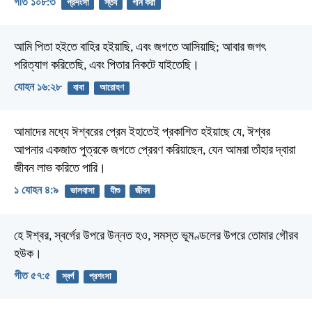
গীত ১০৮:৩
প্রশংসা
স্তব
গান করা
আমি পিতা হইতে বাহির হইয়াছি, এবং জগতে আসিয়াছি; আবার জগৎ
পরিত্যাগ করিতেছি, এবং পিতার নিকটে যাইতেছি।
যোহন ১৬:২৮
বাবা
আরোহণ
আমাদের মধ্যে ঈশ্বরের প্রেম ইহাতেই প্রকাশিত হইয়াছে যে, ঈশ্বর
আপনার একজাত পুত্রকে জগতে প্রেরণ করিয়াছেন, যেন আমরা তাঁহার দ্বারা
জীবন লাভ করিতে পারি।
১ যোহন ৪:৯
ভালবাসা
যীশু
জীবন
হে ঈশ্বর, স্বর্গের উপরে উন্নত হও,
সমস্ত ভূমণ্ডলের উপরে তোমার গৌরব
হউক।
গীত ৫৭:৫
স্বর্গ
প্রশংসা