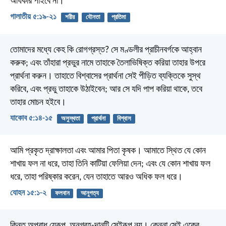
অধিকার পাইবে না।
গালাতীয় ৫:১৯-২১
শরীর
যৌনতা
প্রতিমা
তোমাদের মধ্যে কেহ কি রোগগ্রস্ত? সে মণ্ডলীর প্রাচীনবর্গকে আহ্বান
করুক; এবং তাঁহারা প্রভুর নামে তাহাকে তৈলাভিষিক্ত করিয়া তাহার উপরে
প্রার্থনা করুন। তাহাতে বিশ্বাসের প্রার্থনা সেই পীড়িত ব্যক্তিকে সুস্থ
করিবে, এবং প্রভু তাহাকে উঠাইবেন; আর সে যদি পাপ করিয়া থাকে, তবে
তাহার মোচন হইবে।
যাকোব ৫:১৪-১৫
অসুস্থতা
প্রার্থনা
বিশ্বাস
আমি প্রকৃত দ্রাক্ষালতা এবং আমার পিতা কৃষক। আমাতে স্থিত যে কোন
শাখায় ফল না ধরে, তাহা তিনি কাটিয়া ফেলিয়া দেন; এবং যে কোন শাখায় ফল
ধরে, তাহা পরিষ্কার করেন, যেন তাহাতে আরও অধিক ফল ধরে।
যোহন ১৫:১-২
ফলবান
আনুগত্য
কিন্তু অপরাধ যেরূপ, অনুগ্রহ-দানটি সেইরূপ নয়। কেননা সেই একের