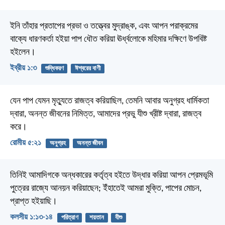
ইনি তাঁহার প্রতাপের প্রভা ও তত্ত্বের মুদ্রাঙ্ক, এবং আপন পরাক্রমের
বাক্যে ধারণকর্তা হইয়া পাপ ধৌত করিয়া ঊর্ধ্বলোকে মহিমার দক্ষিণে উপবিষ্ট
হইলেন।
ইব্রীয় ১:৩
শুদ্ধিকরণ
ঈশ্বরের বাণী
যেন পাপ যেমন মৃত্যুতে রাজত্ব করিয়াছিল, তেমনি আবার অনুগ্রহ ধার্মিকতা
দ্বারা, অনন্ত জীবনের নিমিত্ত, আমাদের প্রভু যীশু খ্রীষ্ট দ্বারা, রাজত্ব
করে।
রোমীয় ৫:২১
অনুগ্রহ
অনন্ত জীবন
তিনিই আমাদিগকে অন্ধকারের কর্তৃত্ব হইতে উদ্ধার করিয়া আপন প্রেমভূমি
পুত্রের রাজ্যে আনয়ন করিয়াছেন; ইঁহাতেই আমরা মুক্তি, পাপের মোচন,
প্রাপ্ত হইয়াছি।
কলসীয় ১:১৩-১৪
পরিত্রাণ
শয়তান
যীশু