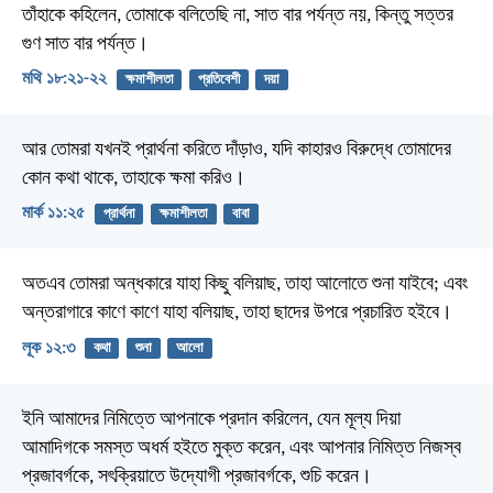
তাঁহাকে কহিলেন, তোমাকে বলিতেছি না, সাত বার পর্যন্ত নয়, কিন্তু সত্তর
গুণ সাত বার পর্যন্ত।
মথি ১৮:২১-২২
ক্ষমাশীলতা
প্রতিবেশী
দয়া
আর তোমরা যখনই প্রার্থনা করিতে দাঁড়াও, যদি কাহারও বিরুদ্ধে তোমাদের
কোন কথা থাকে, তাহাকে ক্ষমা করিও।
মার্ক ১১:২৫
প্রার্থনা
ক্ষমাশীলতা
বাবা
অতএব তোমরা অন্ধকারে যাহা কিছু বলিয়াছ, তাহা আলোতে শুনা যাইবে; এবং
অন্তরাগারে কাণে কাণে যাহা বলিয়াছ, তাহা ছাদের উপরে প্রচারিত হইবে।
লূক ১২:৩
কথা
শুনা
আলো
ইনি আমাদের নিমিত্তে আপনাকে প্রদান করিলেন, যেন মূল্য দিয়া
আমাদিগকে সমস্ত অধর্ম হইতে মুক্ত করেন, এবং আপনার নিমিত্ত নিজস্ব
প্রজাবর্গকে, সৎক্রিয়াতে উদ্যোগী প্রজাবর্গকে, শুচি করেন।