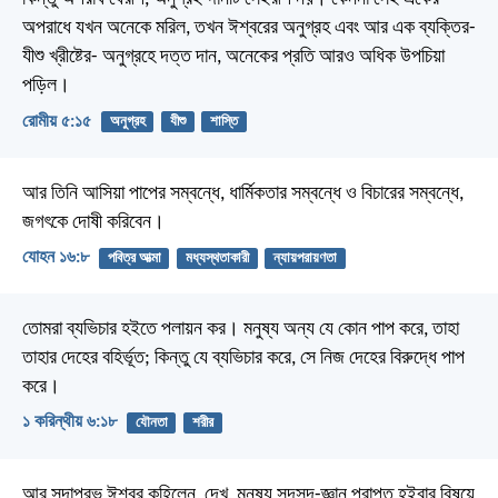
অপরাধে যখন অনেকে মরিল, তখন ঈশ্বরের অনুগ্রহ এবং আর এক ব্যক্তির-
যীশু খ্রীষ্টের- অনুগ্রহে দত্ত দান, অনেকের প্রতি আরও অধিক উপচিয়া
পড়িল।
রোমীয় ৫:১৫
অনুগ্রহ
যীশু
শাস্তি
আর তিনি আসিয়া পাপের সম্বন্ধে, ধার্মিকতার সম্বন্ধে ও বিচারের সম্বন্ধে,
জগৎকে দোষী করিবেন।
যোহন ১৬:৮
পবিত্র আত্মা
মধ্যস্থতাকারী
ন্যায়পরায়ণতা
তোমরা ব্যভিচার হইতে পলায়ন কর। মনুষ্য অন্য যে কোন পাপ করে, তাহা
তাহার দেহের বহির্ভূত; কিন্তু যে ব্যভিচার করে, সে নিজ দেহের বিরুদ্ধে পাপ
করে।
১ করিন্থীয় ৬:১৮
যৌনতা
শরীর
আর সদাপ্রভু ঈশ্বর কহিলেন, দেখ, মনুষ্য সদসদ্‌-জ্ঞান প্রাপ্ত হইবার বিষয়ে