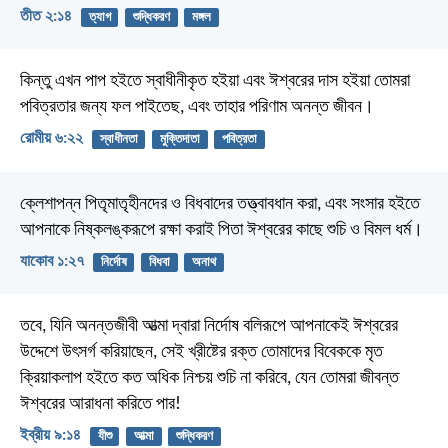
তীত ২:১৪
ত্যাগ
শুদ্ধিকরণ
মঙ্গল
কিন্তু এখন পাপ হইতে স্বাধীনীকৃত হইয়া এবং ঈশ্বরের দাস হইয়া তোমরা
পবিত্রতার জন্য ফল পাইতেছ, এবং তাহার পরিণাম অনন্ত জীবন।
রোমীয় ৬:২২
স্বাধীনতা
মুক্তিদাতা
পবিত্রতা
ক্লেশাপন্ন পিতৃমাতৃহীনদের ও বিধবাদের তত্ত্বাবধান করা, এবং সংসার হইতে
আপনাকে নিষ্কলঙ্করূপে রক্ষা করাই পিতা ঈশ্বরের কাছে শুচি ও বিমল ধর্ম।
যাকোব ১:২৭
নির্দোষ
বিধবা
অনাথ
তবে, যিনি অনন্তজীবী আত্মা দ্বারা নির্দোষ বলিরূপে আপনাকেই ঈশ্বরের
উদ্দেশে উৎসর্গ করিয়াছেন, সেই খ্রীষ্টের রক্ত তোমাদের বিবেককে মৃত
ক্রিয়াকলাপ হইতে কত অধিক নিশ্চয় শুচি না করিবে, যেন তোমরা জীবন্ত
ঈশ্বরের আরাধনা করিতে পার!
ইব্রীয় ৯:১৪
যীশু
আত্মা
শুদ্ধিকরণ