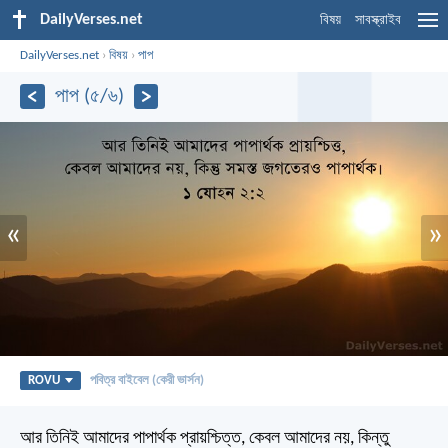
DailyVerses.net
বিষয়
সাবস্ক্রাইব
DailyVerses.net
›
বিষয়
›
পাপ
পাপ (৫/৬)
«
»
ROVU
পবিত্র বাইবেল (কেরী ভার্সন)
আর তিনিই আমাদের পাপার্থক প্রায়শ্চিত্ত, কেবল আমাদের নয়, কিন্তু