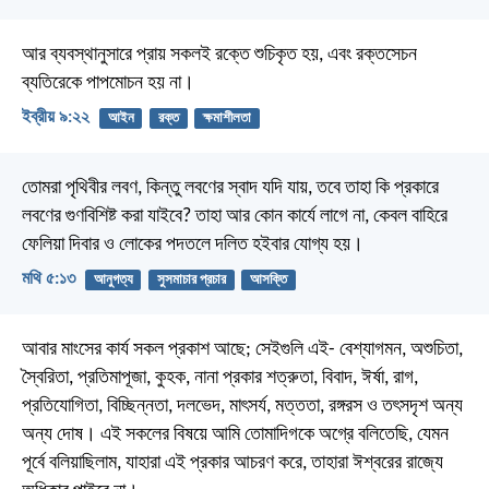
আর ব্যবস্থানুসারে প্রায় সকলই রক্তে শুচিকৃত হয়, এবং রক্তসেচন
ব্যতিরেকে পাপমোচন হয় না।
ইব্রীয় ৯:২২
আইন
রক্ত
ক্ষমাশীলতা
তোমরা পৃথিবীর লবণ, কিন্তু লবণের স্বাদ যদি যায়, তবে তাহা কি প্রকারে
লবণের গুণবিশিষ্ট করা যাইবে? তাহা আর কোন কার্যে লাগে না, কেবল বাহিরে
ফেলিয়া দিবার ও লোকের পদতলে দলিত হইবার যোগ্য হয়।
মথি ৫:১৩
আনুগত্য
সুসমাচার প্রচার
আসক্তি
আবার মাংসের কার্য সকল প্রকাশ আছে; সেইগুলি এই- বেশ্যাগমন, অশুচিতা,
স্বৈরিতা, প্রতিমাপূজা, কুহক, নানা প্রকার শত্রুতা, বিবাদ, ঈর্ষা, রাগ,
প্রতিযোগিতা, বিচ্ছিন্নতা, দলভেদ, মাৎসর্য, মত্ততা, রঙ্গরস ও তৎসদৃশ অন্য
অন্য দোষ। এই সকলের বিষয়ে আমি তোমাদিগকে অগ্রে বলিতেছি, যেমন
পূর্বে বলিয়াছিলাম, যাহারা এই প্রকার আচরণ করে, তাহারা ঈশ্বরের রাজ্যে