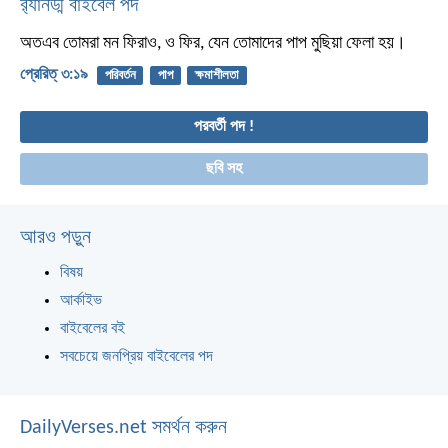
র‌্যানড্ম বাইবেল পদ
অতএব তোমরা মন ফিরাও, ও ফির, যেন তোমাদের পাপ মুছিয়া ফেলা হয়।
প্রেরিত্‌ ৩:১৯
পরিবর্তন
পাপ
ক্ষমাশীলতা
পরবর্তী পদ !
ছবি সহ
আরও পড়ুন
বিষয়
আর্কাইভ
বাইবেলের বই
সবচেয়ে জনপ্রিয় বাইবেলের পদ
DailyVerses.net সমর্থন করুন