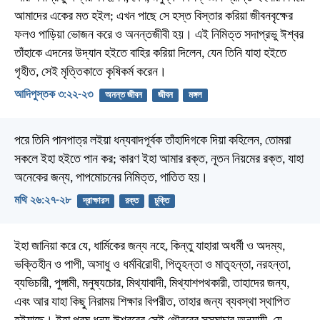
আমাদের একের মত হইল; এখন পাছে সে হস্ত বিস্তার করিয়া জীবনবৃক্ষের
ফলও পাড়িয়া ভোজন করে ও অনন্তজীবী হয়। এই নিমিত্ত সদাপ্রভু ঈশ্বর
তাঁহাকে এদনের উদ্যান হইতে বাহির করিয়া দিলেন, যেন তিনি যাহা হইতে
গৃহীত, সেই মৃত্তিকাতে কৃষিকর্ম করেন।
আদিপুস্তক ৩:২২-২৩
অনন্ত জীবন
জীবন
মঙ্গল
পরে তিনি পানপাত্র লইয়া ধন্যবাদপূর্বক তাঁহাদিগকে দিয়া কহিলেন, তোমরা
সকলে ইহা হইতে পান কর; কারণ ইহা আমার রক্ত, নূতন নিয়মের রক্ত, যাহা
অনেকের জন্য, পাপমোচনের নিমিত্ত, পাতিত হয়।
মথি ২৬:২৭-২৮
দ্রাক্ষারস
রক্ত
চুক্তি
ইহা জানিয়া করে যে, ধার্মিকের জন্য নহে, কিন্তু যাহারা অধর্মী ও অদম্য,
ভক্তিহীন ও পাপী, অসাধু ও ধর্মবিরোধী, পিতৃহন্তা ও মাতৃহন্তা, নরহন্তা,
ব্যভিচারী, পুঙ্গামী, মনুষ্যচোর, মিথ্যাবাদী, মিথ্যাশপথকারী, তাহাদের জন্য,
এবং আর যাহা কিছু নিরাময় শিক্ষার বিপরীত, তাহার জন্য ব্যবস্থা স্থাপিত