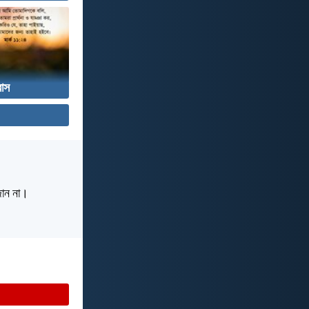
বাস
 জান না।