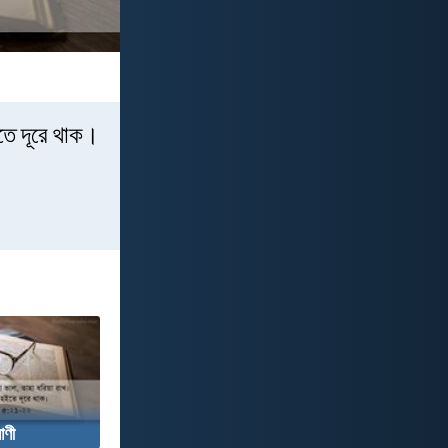
ইতে দূরে থাক।
াণী