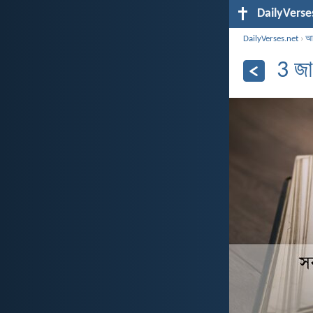
DailyVerse
DailyVerses.net
›
আর
3 জা