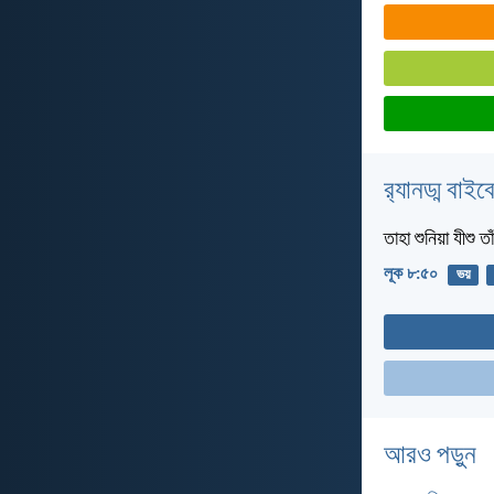
র‌্যানড্ম বাই
তাহা শুনিয়া যীশু
লূক ৮:৫০
ভয়
আরও পড়ুন