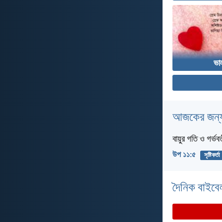
ভা
আজকের জন্য
বায়ুর গতি ও গর্ভব
উপ ১১:৫
সৃষ্টিকর্তা
দৈনিক বাইবে