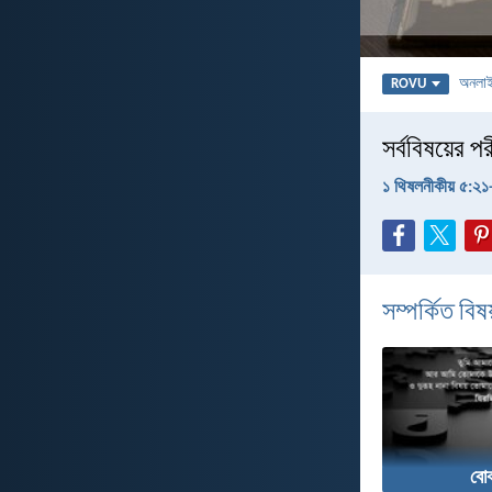
অনলা
ROVU
সর্ববিষয়ের প
১ থিষলনীকীয় ৫:২১
সম্পর্কিত বিষয
বোঝ