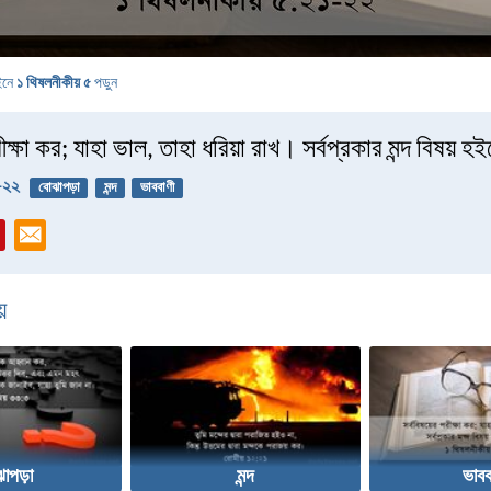
ইনে
১ থিষলনীকীয় ৫
পড়ুন
রীক্ষা কর; যাহা ভাল, তাহা ধরিয়া রাখ। সর্বপ্রকার মন্দ বিষয় হ
-২২
বোঝাপড়া
মন্দ
ভাববাণী
়
াপড়া
মন্দ
ভাবব