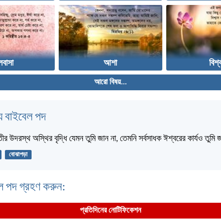
লবাসা
আশা
বিশ্
আরো বিষয়...
 বাইবেল পদ
তীর উদরস্থ অস্থির বৃদ্ধি যেমন তুমি জান না, তেমনি সর্বসাধক ঈশ্বরের কার্যও তুমি
বোঝাপড়া
ল পদ গ্রহণ করুন:
প্রতিদিনের নোটিফিকেশন