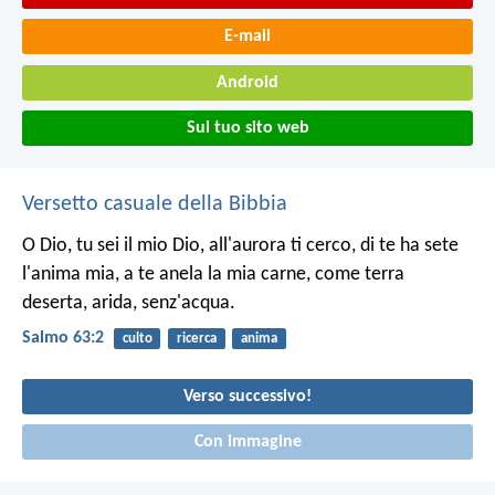
E-mail
Android
Sul tuo sito web
Versetto casuale della Bibbia
O Dio, tu sei il mio Dio,
all'aurora ti cerco,
di te ha sete
l'anima mia,
a te anela la mia carne,
come terra
deserta,
arida, senz'acqua.
Salmo 63:2
culto
ricerca
anima
Verso successivo!
Con immagine