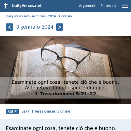
DailyVerses.net
Argomenti
Sottoscrivi
DailyVerses.net
›
Archivio
›
2024
›
Gennaio
3 gennaio 2024
Leggi
1 Tessalonicesi 5
online
CEI
Esaminate ogni cosa, tenete ciò che è buono.