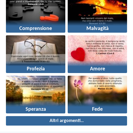
Comprensione
Malvagità
Profezia
Amore
Speranza
Fede
Altri argomenti…