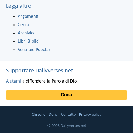
Leggi altro
Argomenti
Cerca
Archivio
Libri Biblici
Versi più Popolari
Supportare DailyVerses.net
Aiutami
a diffondere la Parola di Dio:
Dona
Chi sono
Dona
Contatto
Privacy policy
© 2026 DailyVerses.net