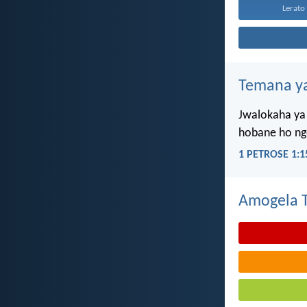
Lerato 
Temana ya
Jwalokaha ya 
hobane ho ngo
1 PETROSE 1:1
Amogela Te