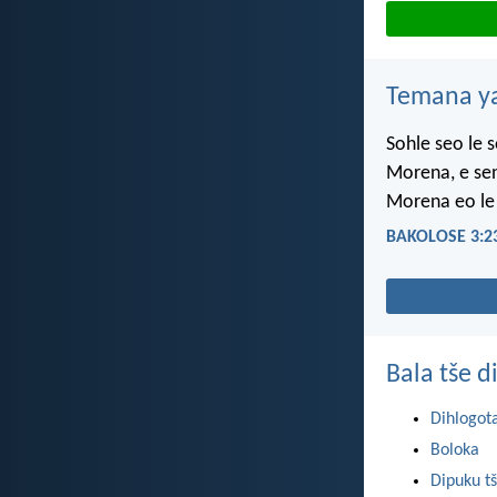
Temana ya
Sohle seo le s
Morena, e sen
Morena eo le 
BAKOLOSE 3:2
Bala tše 
Dihlogot
Boloka
Dipuku tš