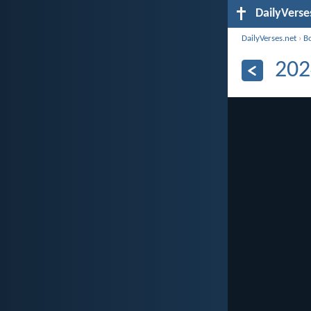
DailyVerse
DailyVerses.net
›
B
202