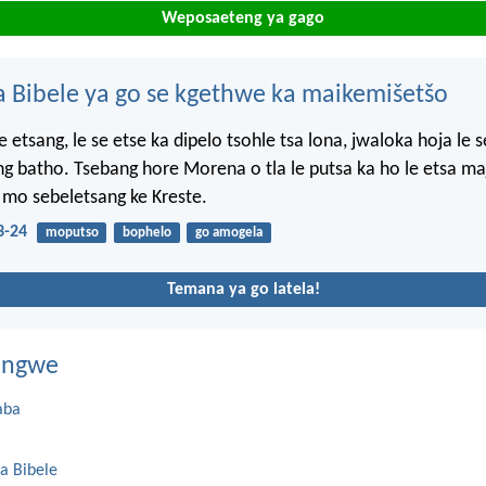
Weposaeteng ya gago
 Bibele ya go se kgethwe ka maikemišetšo
e etsang, le se etse ka dipelo tsohle tsa lona, jwaloka hoja le 
g batho. Tsebang hore Morena o tla le putsa ka ho le etsa ma
mo sebeletsang ke Kreste.
3-24
moputso
bophelo
go amogela
Temana ya go latela!
dingwe
aba
a Bibele