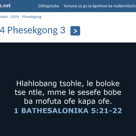
s.net
Dihlogotaba
Temana ya go se kgethwe ka maikemišetš
oloka
›
2024
›
Phesekgong
4 Phesekgong 3