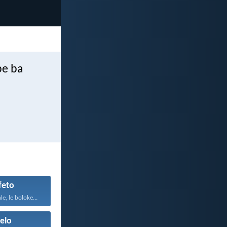
be ba
feto
e, le boloke...
elo