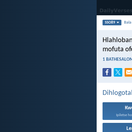
Bal
SSO89
Hlahlobang
mofuta of
1 BATHESALON
Dihlogota
Kw
Ipiletse h
Le