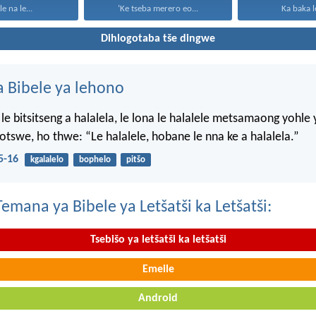
le na le...
‘Ke tseba merero eo...
Ka baka le
Dihlogotaba tše dingwe
 Bibele ya lehono
le bitsitseng a halalela, le lona le halalele metsamaong yohle 
tswe, ho thwe: “Le halalele, hobane le nna ke a halalela.”
5-16
kgalalelo
bophelo
pitšo
mana ya Bibele ya Letšatši ka Letšatši:
Tsebišo ya letšatši ka letšatši
Emeile
Android