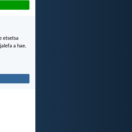
se etsetsa
jalefa a hae.