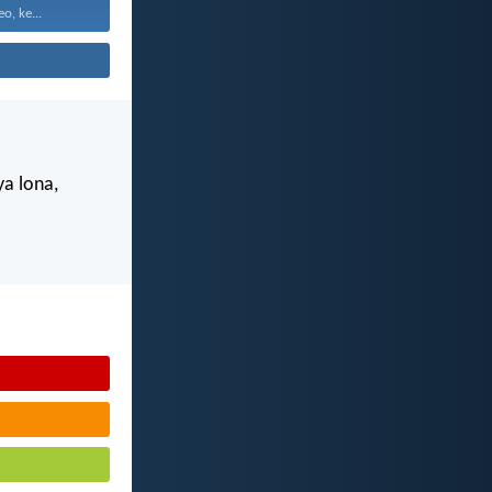
o, ke...
ya lona,