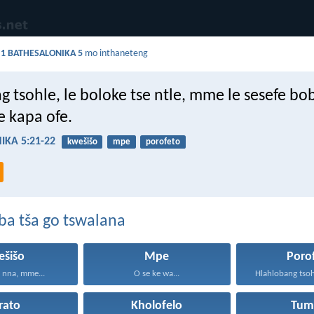
a
1 BATHESALONIKA 5
mo inthaneteng
 tsohle, le boloke tse ntle, mme le sesefe bo
e kapa ofe.
IKA 5:21-22
kwešišo
mpe
porofeto
ba tša go tswalana
ešišo
Mpe
Poro
o nna, mme...
O se ke wa...
Hlahlobang tsohl
rato
Kholofelo
Tum