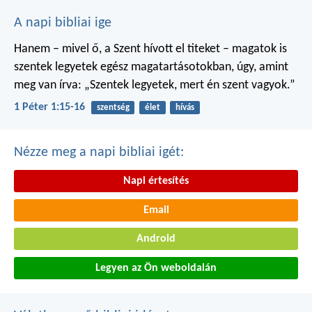
A napi bibliai ige
Hanem – mivel ő, a Szent hívott el titeket – magatok is
szentek legyetek egész magatartásotokban, úgy, amint
meg van írva: „Szentek legyetek, mert én szent vagyok.”
1 Péter 1:15-16
szentség
élet
hívás
Nézze meg a napi bibliai igét:
Napi értesítés
Email
Android
Legyen az Ön weboldalán