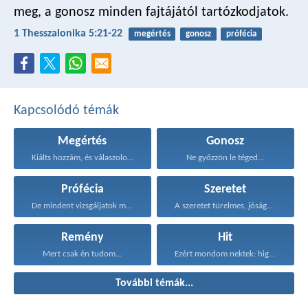
meg, a gonosz minden fajtájától tartózkodjatok.
1 Thesszalonika 5:21-22
megértés
gonosz
prófécia
Kapcsolódó témák
Megértés
Gonosz
Kiálts hozzám, és válaszolok...
Ne győzzön le téged...
Prófécia
Szeretet
De mindent vizsgáljatok meg...
A szeretet türelmes, jóságos...
Remény
Hit
Mert csak én tudom...
Ezért mondom nektek: higgyétek...
További témák...