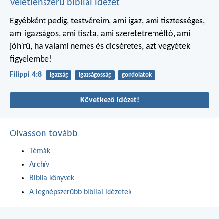
Véletlenszerű bibliai idézet
Egyébként pedig, testvéreim, ami igaz, ami tisztességes,
ami igazságos, ami tiszta, ami szeretetreméltó, ami
jóhírű, ha valami nemes és dicséretes, azt vegyétek
figyelembe!
Filippi 4:8
igazság
igazságosság
gondolatok
Következő idézet!
Olvasson tovább
Témák
Archív
Biblia könyvek
A legnépszerűbb bibliai idézetek