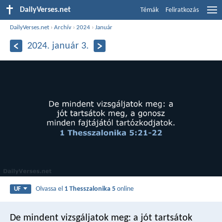
DailyVerses.net
Témák
Feliratkozás
DailyVerses.net
›
Archív
›
2024
›
Január
2024. január 3.
Olvassa el
1 Thesszalonika 5
online
UF
De mindent vizsgáljatok meg: a jót tartsátok