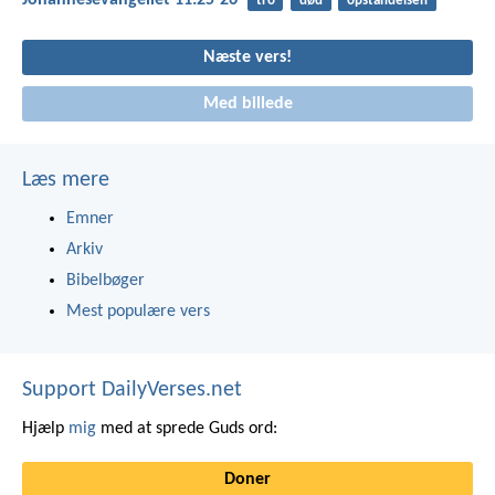
Johannesevangeliet 11:25-26
tro
død
opstandelsen
Næste vers!
Med billede
Læs mere
Emner
Arkiv
Bibelbøger
Mest populære vers
Support DailyVerses.net
Hjælp
mig
med at sprede Guds ord:
Doner