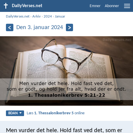
DailyVerses.net
Emner
Abonner
DailyVerses.net
›
Arkiv
›
2024
›
Januar
Den 3. januar 2024
Læs
1. Thessalonikerbrev 5
online
BDAN
Men vurder det hele. Hold fast ved det, som er