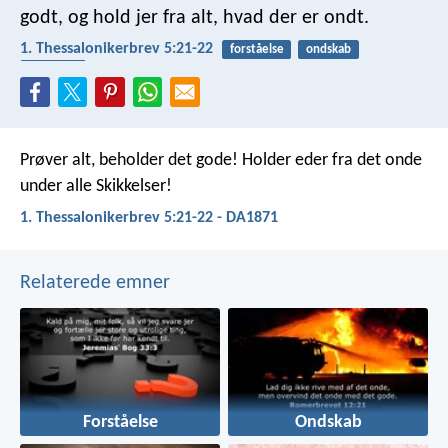
godt, og hold jer fra alt, hvad der er ondt.
1. Thessalonikerbrev 5:21-22
forståelse
ondskab
profetier
Prøver alt, beholder det gode! Holder eder fra det onde
under alle Skikkelser!
1. Thessalonikerbrev 5:21-22 - DA1871
Relaterede emner
Forståelse
Ondskab