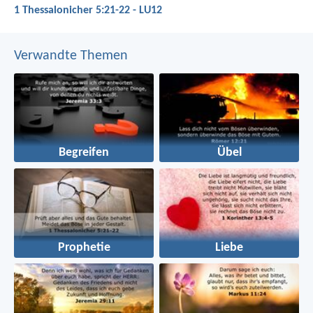
1 Thessalonicher 5:21-22 - LU12
Verwandte Themen
Begreifen
Übel
Prophetie
Liebe