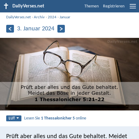
DailyVerses.net
Themen
Registrieren
DailyVerses.net
›
Archiv
›
2024
›
Januar
3. Januar 2024
Lesen Sie
1 Thessalonicher 5
online
LUT
Prüft aber alles und das Gute behaltet. Meidet