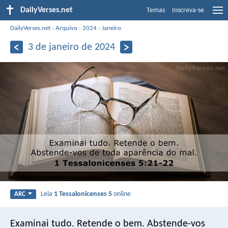
DailyVerses.net
Temas
Inscreva-se
DailyVerses.net
›
Arquivo
›
2024
›
Janeiro
3 de janeiro de 2024
Leia
1 Tessalonicenses 5
online
ARC
Examinai tudo. Retende o bem. Abstende-vos