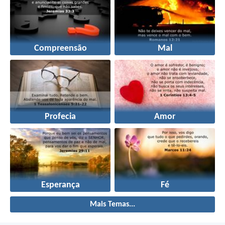
Compreensão
Mal
Profecia
Amor
Esperança
Fé
Mais Temas...