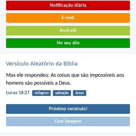
Notificação diária
E-mail
Android
No seu site
Versículo Aleatório da Bíblia
Mas ele respondeu: As
coisas
que são impossíveis aos
homens são possíveis a Deus.
Lucas 18:27
milagres
salvação
Jesus
Próximo versículo!
Com imagem