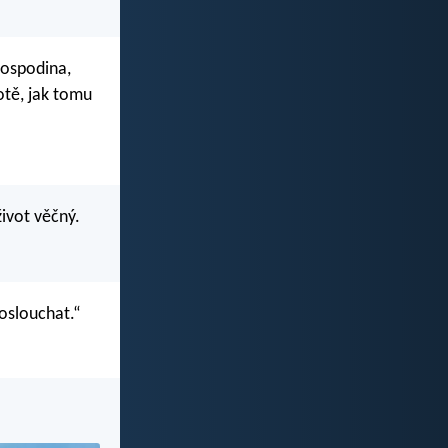
Hospodina,
otě, jak tomu
život věčný.
oslouchat.“