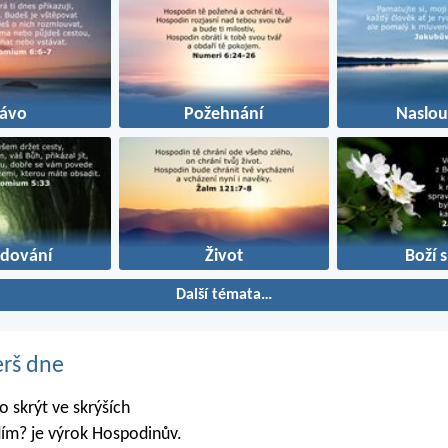
rávo
Požehnání
Naslou
edování
Život
Boží 
Další témata…
erš dne
 skrýt ve skrýších
dím? je výrok Hospodinův.