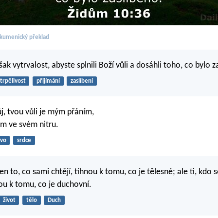
kumenický překlad
ak vytrvalost, abyste splnili Boží vůli a dosáhli toho, co bylo z
trpělivost
přijímání
zaslíbení
ůj, tvou vůli je mým přáním,
m ve svém nitru.
ávo
srdce
jen to, co sami chtějí, tíhnou k tomu, co je tělesné; ale ti, kdo s
u k tomu, co je duchovní.
život
tělo
Duch