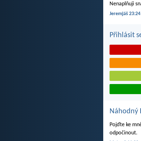
Nenaplňuji sn
Jeremjáš 23:24
Přihlásit 
Náhodný B
Pojďte ke mně
odpočinout.