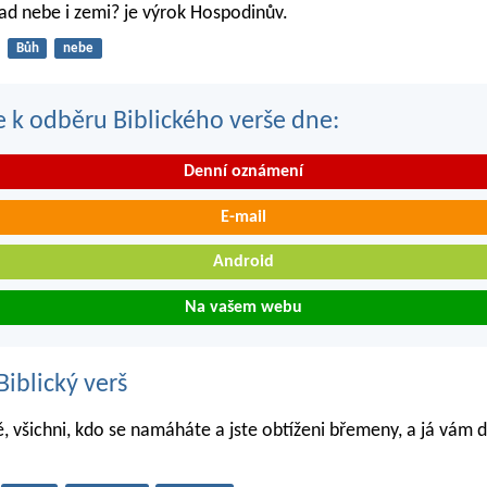
ad nebe i zemi? je výrok Hospodinův.
Bůh
nebe
se k odběru Biblického verše dne:
Denní oznámení
E-mail
Android
Na vašem webu
iblický verš
, všichni, kdo se namáháte a jste obtíženi břemeny, a já vám