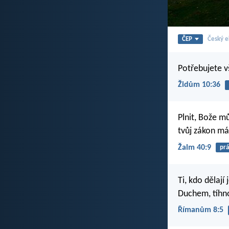
ČEP
Český e
Potřebujete vš
Židům 10:36
Plnit, Bože m
tvůj zákon má
Žalm 40:9
pr
Ti, kdo dělají 
Duchem, tíhno
Římanům 8:5