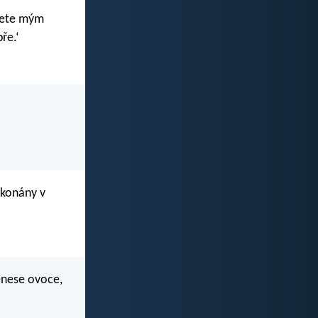
udete mým
ře.‘
vykonány v
enese ovoce,