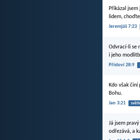
Přikázal jsem
lidem, choďte
Jeremjáš 7:23
Odvrací-li se
i jeho modlitb
Přísloví 28:9
Kdo však činí 
Bohu.
Jan 3:21
světl
Já jsem pravý
odřezává, a ka