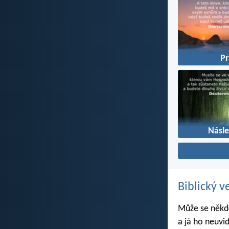
P
Násl
Biblický v
Může se někdo
a já ho neuvi