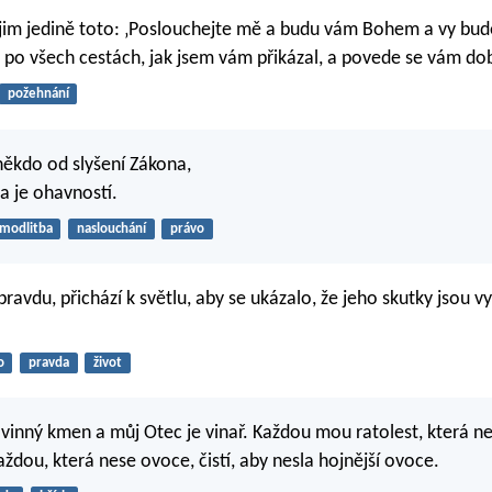
 jim jedině toto: ‚Poslouchejte mě a budu vám Bohem a vy b
 po všech cestách, jak jsem vám přikázal, a povede se vám dob
požehnání
 někdo od slyšení Zákona,
a je ohavností.
modlitba
naslouchání
právo
pravdu, přichází k světlu, aby se ukázalo, že jeho skutky jsou 
o
pravda
život
 vinný kmen a můj Otec je vinař. Každou mou ratolest, která n
ždou, která nese ovoce, čistí, aby nesla hojnější ovoce.