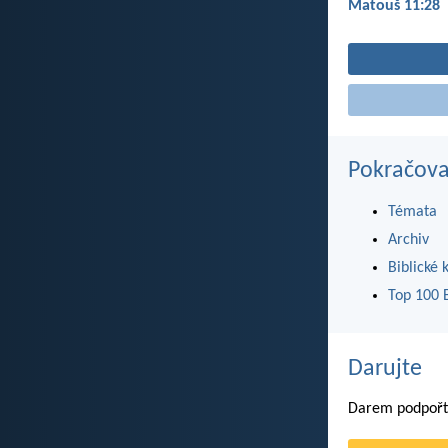
Matouš 11:28
Pokračova
Témata
Archiv
Biblické 
Top 100 B
Darujte
Darem podpořte