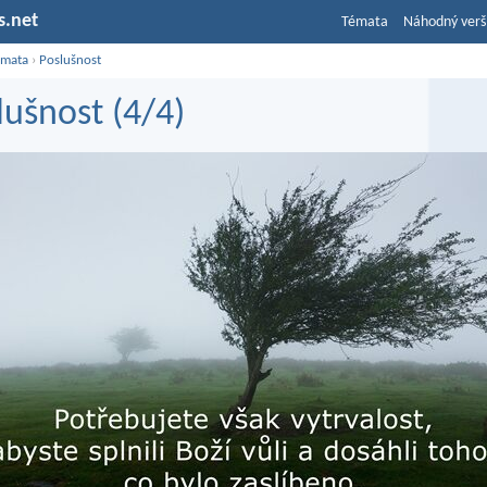
s.net
Témata
Náhodný verš
émata
›
Poslušnost
lušnost (4/4)