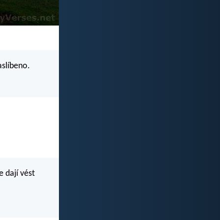
aslíbeno.
e dají vést