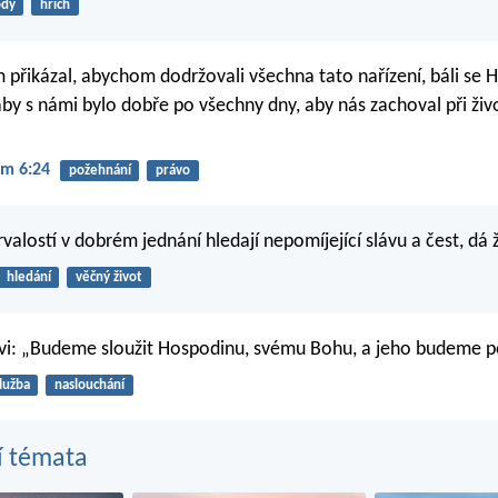
ody
hřích
přikázal, abychom dodržovali všechna tato nařízení, báli se 
by s námi bylo dobře po všechny dny, aby nás zachoval při živ
m 6:24
požehnání
právo
rvalostí v dobrém jednání hledají nepomíjející slávu a čest, dá 
hledání
věčný život
ovi: „Budeme sloužit Hospodinu, svému Bohu, a jeho budeme p
lužba
naslouchání
í témata