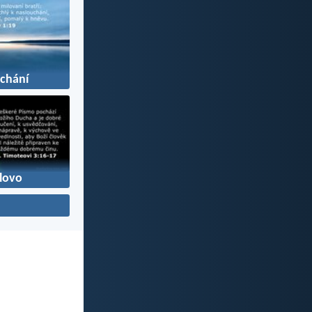
chání
slovo