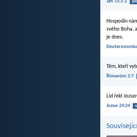
Jan 15:1-2
pl
Hospodin nám 
svého Boha, a
je dnes.
Deuteronomiu
Těm, kteří vyt
Římanům 2:7
Lid řekl Jozu
Jozue 24:24
s
Souvisejíc