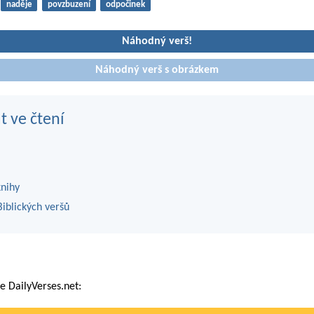
naděje
povzbuzení
odpočinek
Náhodný verš!
Náhodný verš s obrázkem
t ve čtení
knihy
iblických veršů
 DailyVerses.net: