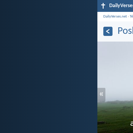
DailyVerse
DailyVerses.net
›
T
Pos
«