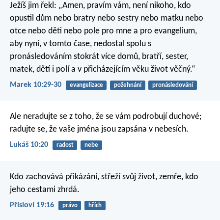
Ježíš jim řekl: „Amen, pravím vám, není nikoho, kdo
opustil dům nebo bratry nebo sestry nebo matku nebo
otce nebo děti nebo pole pro mne a pro evangelium,
aby nyní, v tomto čase, nedostal spolu s
pronásledováním stokrát více domů, bratří, sester,
matek, dětí i polí a v přicházejícím věku život věčný.“
Marek 10:29-30
evangelizace
požehnání
pronásledování
Ale neradujte se z toho, že se vám podrobují duchové;
radujte se, že vaše jména jsou zapsána v nebesích.
Lukáš 10:20
radost
nebe
Kdo zachovává přikázání, střeží svůj život,
zemře, kdo
jeho cestami zhrdá.
Přísloví 19:16
právo
hřích