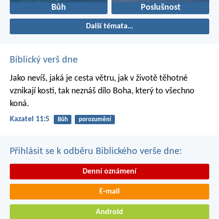
Bůh
Poslušnost
Další témata…
Biblický verš dne
Jako nevíš, jaká je cesta větru,
jak v životě těhotné
vznikají kosti,
tak neznáš dílo Boha,
který to všechno
koná.
Kazatel 11:5
Bůh
porozumění
Přihlásit se k odběru Biblického verše dne:
Denní oznámení
E-mail
Android