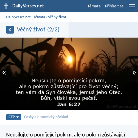
DailyVerses.net
Témata
Přihlásit se
DailyVerses.net
›
Témata
›
Věčný život
Věčný život (2/2)
«
»
ČEP
Český ekumenický překlad
Neusilujte o pomíjející pokrm, ale o pokrm zůstávající