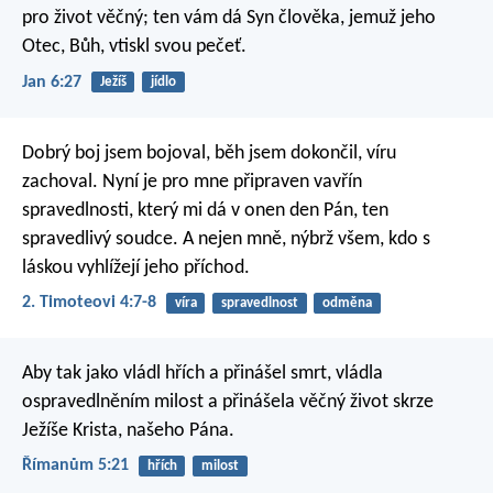
pro život věčný; ten vám dá Syn člověka, jemuž jeho
Otec, Bůh, vtiskl svou pečeť.
Jan 6:27
Ježíš
jídlo
Dobrý boj jsem bojoval, běh jsem dokončil, víru
zachoval. Nyní je pro mne připraven vavřín
spravedlnosti, který mi dá v onen den Pán, ten
spravedlivý soudce. A nejen mně, nýbrž všem, kdo s
láskou vyhlížejí jeho příchod.
2. Timoteovi 4:7-8
víra
spravedlnost
odměna
Aby tak jako vládl hřích a přinášel smrt, vládla
ospravedlněním milost a přinášela věčný život skrze
Ježíše Krista, našeho Pána.
Římanům 5:21
hřích
milost