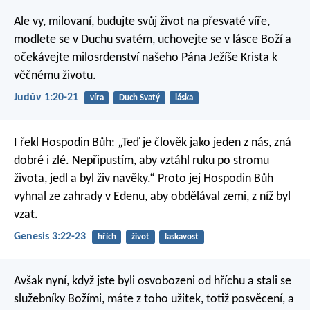
Ale vy, milovaní, budujte svůj život na přesvaté víře,
modlete se v Duchu svatém, uchovejte se v lásce Boží a
očekávejte milosrdenství našeho Pána Ježíše Krista k
věčnému životu.
Judův 1:20-21
víra
Duch Svatý
láska
I řekl Hospodin Bůh: „Teď je člověk jako jeden z nás, zná
dobré i zlé. Nepřipustím, aby vztáhl ruku po stromu
života, jedl a byl živ navěky.“ Proto jej Hospodin Bůh
vyhnal ze zahrady v Edenu, aby obdělával zemi, z níž byl
vzat.
Genesis 3:22-23
hřích
život
laskavost
Avšak nyní, když jste byli osvobozeni od hříchu a stali se
služebníky Božími, máte z toho užitek, totiž posvěcení, a