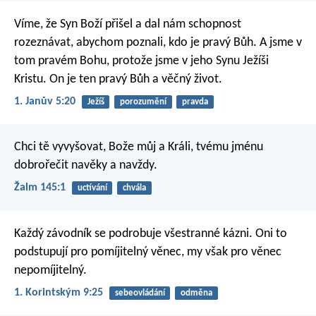
Víme, že Syn Boží přišel a dal nám schopnost
rozeznávat, abychom poznali, kdo je pravý Bůh. A jsme v
tom pravém Bohu, protože jsme v jeho Synu Ježíši
Kristu. On je ten pravý Bůh a věčný život.
1. Janův 5:20
Ježíš
porozumění
pravda
Chci tě vyvyšovat, Bože můj a Králi,
tvému jménu
dobrořečit navěky a navždy.
Žalm 145:1
uctívání
chvála
Každý závodník se podrobuje všestranné kázni. Oni to
podstupují pro pomíjitelný věnec, my však pro věnec
nepomíjitelný.
1. Korintským 9:25
sebeovládání
odměna