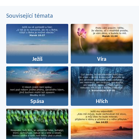
Související témata
Ježíš
Víra
Spása
Hřích