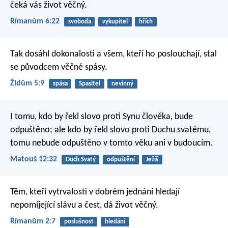
čeká vás život věčný.
Římanům 6:22
svoboda
vykupitel
hřích
Tak dosáhl dokonalosti a všem, kteří ho poslouchají, stal
se původcem věčné spásy.
Židům 5:9
spása
Spasitel
nevinný
I tomu, kdo by řekl slovo proti Synu člověka, bude
odpuštěno; ale kdo by řekl slovo proti Duchu svatému,
tomu nebude odpuštěno v tomto věku ani v budoucím.
Matouš 12:32
Duch Svatý
odpuštění
Ježíš
Těm, kteří vytrvalostí v dobrém jednání hledají
nepomíjející slávu a čest, dá život věčný.
Římanům 2:7
poslušnost
hledání