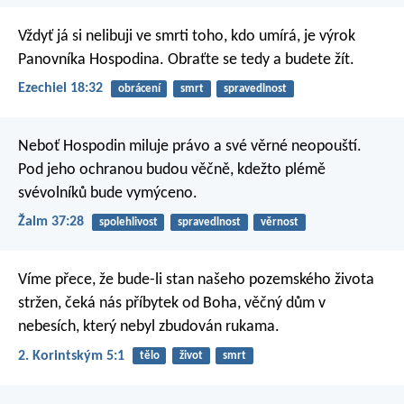
Vždyť já si nelibuji ve smrti toho, kdo umírá, je výrok
Panovníka Hospodina. Obraťte se tedy a budete žít.
Ezechiel 18:32
obrácení
smrt
spravedlnost
Neboť Hospodin miluje právo
a své věrné neopouští.
Pod jeho ochranou budou věčně,
kdežto plémě
svévolníků bude vymýceno.
Žalm 37:28
spolehlivost
spravedlnost
věrnost
Víme přece, že bude-li stan našeho pozemského života
stržen, čeká nás příbytek od Boha, věčný dům v
nebesích, který nebyl zbudován rukama.
2. Korintským 5:1
tělo
život
smrt