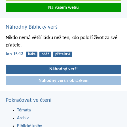
Na vašem webu
Náhodný Biblický verš
Nikdo nemá větší lásku než ten, kdo položí život za své
přátele.
Jan 15:13
láska
oběť
přátelství
Náhodný verš!
Náhodný verš s obrázkem
Pokračovat ve čtení
Témata
Archiv
Biblické knihy