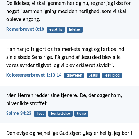
De lidelser, vi skal igennem her og nu, regner jeg ikke for
noget i sammenligning med den herlighed, som vi skal
opleve engang.
Romerbrevet 8:18
evigt liv
lidelse
Han har jo frigjort os fra mørkets magt og ført os ind i
sin elskede Søns rige. På grund af Jesu død blev alle
vores synder tilgivet, og vi blev erklæret skyldfri.
Kolossenserbrevet 1:13-14
djævelen
Jesus
jesu blod
Men Herren redder sine tjenere.
De, der søger ham,
bliver ikke straffet.
Salme 34:23
livet
beskyttelse
tjene
Den evige og højhellige Gud siger: „Jeg er hellig, jeg bor i