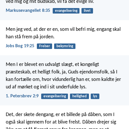
ved mig og mit budskab, vil få det evige liv.
Markusevangeliet 8:35
evangelisering
livet
Men jeg ved, at der er en, som vil befri mig,
engang skal
han stå frem på jorden.
Jobs Bog 19:25
Frelser
bekymring
Men I er blevet en udvalgt slægt, et kongeligt
præsteskab, et helligt folk, ja, Guds ejendomsfolk, så I
kan fortælle om, hvor vidunderlig han er, som kaldte jer
ud af mørket og ind i sit underfulde lys.
1. Petersbrev 2:9
evangelisering
hellighed
lys
Det, der skete dengang, er et billede på dåben, som I
også skal igennem for at blive frelst. Dåben drejer sig