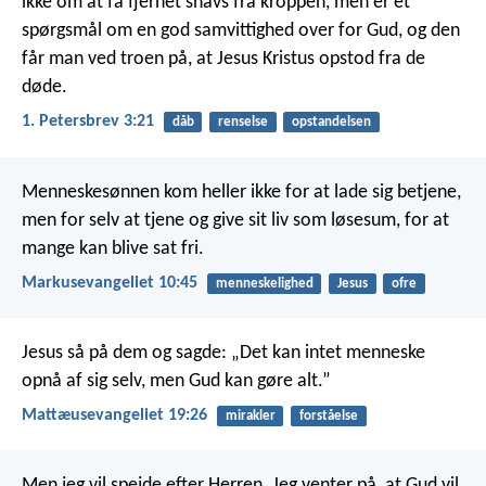
ikke om at få fjernet snavs fra kroppen, men er et
spørgsmål om en god samvittighed over for Gud, og den
får man ved troen på, at Jesus Kristus opstod fra de
døde.
1. Petersbrev 3:21
dåb
renselse
opstandelsen
Menneskesønnen kom heller ikke for at lade sig betjene,
men for selv at tjene og give sit liv som løsesum, for at
mange kan blive sat fri.
Markusevangeliet 10:45
menneskelighed
Jesus
ofre
Jesus så på dem og sagde: „Det kan intet menneske
opnå af sig selv, men Gud kan gøre alt.”
Mattæusevangeliet 19:26
mirakler
forståelse
Men jeg vil spejde efter Herren.
Jeg venter på, at Gud vil