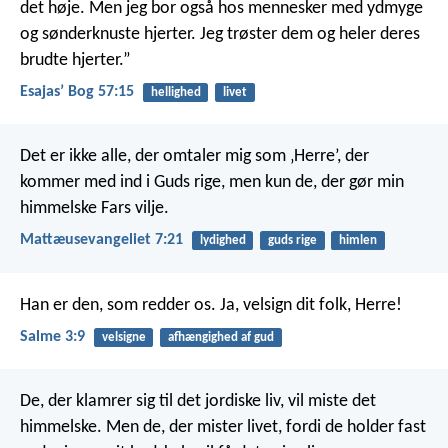
det høje. Men jeg bor også hos mennesker med ydmyge
og sønderknuste hjerter. Jeg trøster dem og heler deres
brudte hjerter.”
Esajasʼ Bog 57:15
hellighed
livet
Det er ikke alle, der omtaler mig som ‚Herre’, der
kommer med ind i Guds rige, men kun de, der gør min
himmelske Fars vilje.
Mattæusevangeliet 7:21
lydighed
guds rige
himlen
Han er den, som redder os.
Ja, velsign dit folk, Herre!
Salme 3:9
velsigne
afhængighed af gud
De, der klamrer sig til det jordiske liv, vil miste det
himmelske. Men de, der mister livet, fordi de holder fast