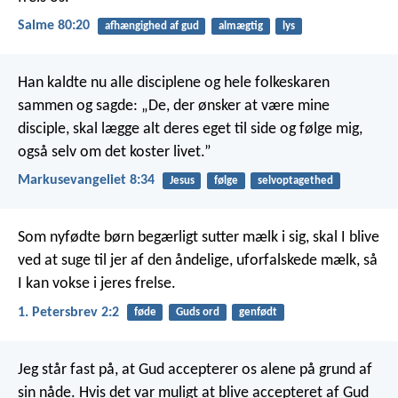
Salme 80:20
afhængighed af gud
almægtig
lys
Han kaldte nu alle disciplene og hele folkeskaren
sammen og sagde: „De, der ønsker at være mine
disciple, skal lægge alt deres eget til side og følge mig,
også selv om det koster livet.”
Markusevangeliet 8:34
Jesus
følge
selvoptagethed
Som nyfødte børn begærligt sutter mælk i sig, skal I blive
ved at suge til jer af den åndelige, uforfalskede mælk, så
I kan vokse i jeres frelse.
1. Petersbrev 2:2
føde
Guds ord
genfødt
Jeg står fast på, at Gud accepterer os alene på grund af
sin nåde. Hvis det var muligt at blive accepteret af Gud