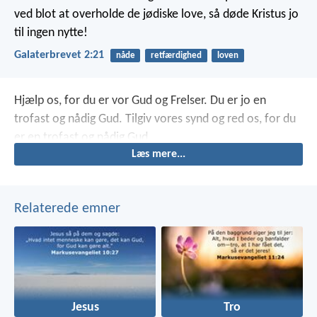
ved blot at overholde de jødiske love, så døde Kristus jo
til ingen nytte!
Galaterbrevet 2:21
nåde
retfærdighed
loven
Hjælp os, for du er vor Gud og Frelser.
Du er jo en
trofast og nådig Gud.
Tilgiv vores synd og red os,
for du
er en trofast og nådig Gud.
Læs mere...
Relaterede emner
Jesus
Tro