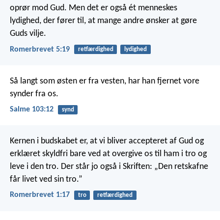
oprør mod Gud. Men det er også ét menneskes
lydighed, der fører til, at mange andre ønsker at gøre
Guds vilje.
Romerbrevet 5:19
retfærdighed
lydighed
Så langt som østen er fra vesten,
har han fjernet vore
synder fra os.
Salme 103:12
synd
Kernen i budskabet er, at vi bliver accepteret af Gud og
erklæret skyldfri bare ved at overgive os til ham i tro og
leve i den tro. Der står jo også i Skriften: „Den retskafne
får livet ved sin tro.”
Romerbrevet 1:17
tro
retfærdighed