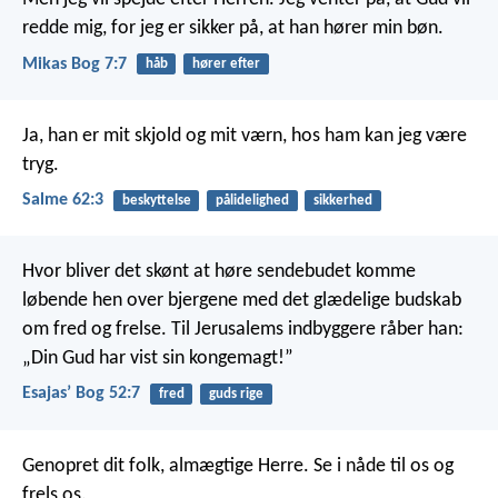
redde mig,
for jeg er sikker på, at han hører min bøn.
Mikas Bog 7:7
håb
hører efter
Ja, han er mit skjold og mit værn,
hos ham kan jeg være
tryg.
Salme 62:3
beskyttelse
pålidelighed
sikkerhed
Hvor bliver det skønt at høre sendebudet komme
løbende hen over bjergene med det glædelige budskab
om fred og frelse. Til Jerusalems indbyggere råber han:
„Din Gud har vist sin kongemagt!”
Esajasʼ Bog 52:7
fred
guds rige
Genopret dit folk, almægtige Herre.
Se i nåde til os og
frels os.