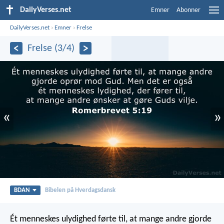
DailyVerses.net
Emner
Abonner
DailyVerses.net
›
Emner
›
Frelse
Frelse (3/4)
«
»
BDAN
Bibelen på Hverdagsdansk
Ét menneskes ulydighed førte til, at mange andre gjorde