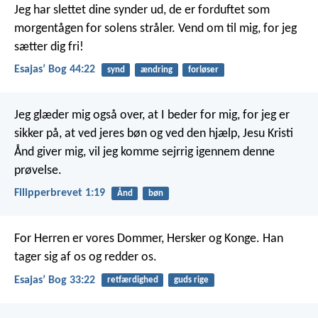
Jeg har slettet dine synder ud, de er forduftet som
morgentågen for solens stråler. Vend om til mig, for jeg
sætter dig fri!
Esajasʼ Bog 44:22
synd
ændring
forløser
Jeg glæder mig også over, at I beder for mig, for jeg er
sikker på, at ved jeres bøn og ved den hjælp, Jesu Kristi
Ånd giver mig, vil jeg komme sejrrig igennem denne
prøvelse.
Filipperbrevet 1:19
Ånd
bøn
For Herren er vores Dommer, Hersker og Konge. Han
tager sig af os og redder os.
Esajasʼ Bog 33:22
retfærdighed
guds rige