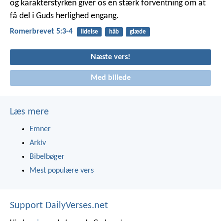
og karakterstyrken giver os en stærk forventning om at
få del i Guds herlighed engang.
Romerbrevet 5:3-4
lidelse
håb
glæde
Næste vers!
Med billede
Læs mere
Emner
Arkiv
Bibelbøger
Mest populære vers
Support DailyVerses.net