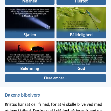
Nærhed
Hjertet
Sjælen
Pålidelighed
Belønning
Gud
Flere emner...
Dagens bibelvers
Kristus har sat os i frihed, for at vi skulle blive ved med