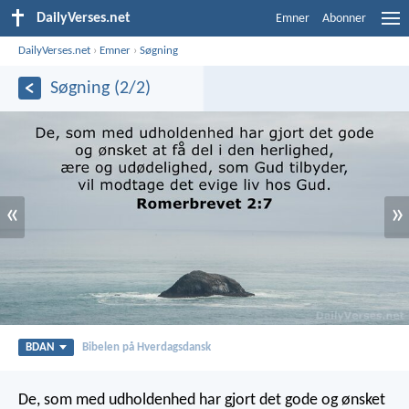
DailyVerses.net
Emner
Abonner
DailyVerses.net
›
Emner
›
Søgning
Søgning (2/2)
«
»
BDAN
Bibelen på Hverdagsdansk
De, som med udholdenhed har gjort det gode og ønsket