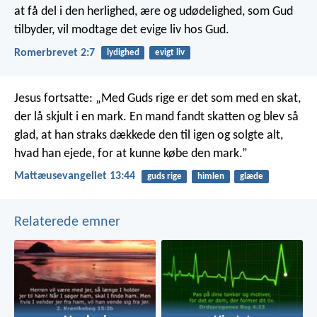
at få del i den herlighed, ære og udødelighed, som Gud
tilbyder, vil modtage det evige liv hos Gud.
Romerbrevet 2:7
lydighed
evigt liv
Jesus fortsatte: „Med Guds rige er det som med en skat,
der lå skjult i en mark. En mand fandt skatten og blev så
glad, at han straks dækkede den til igen og solgte alt,
hvad han ejede, for at kunne købe den mark.”
Mattæusevangeliet 13:44
guds rige
himlen
glæde
Relaterede emner