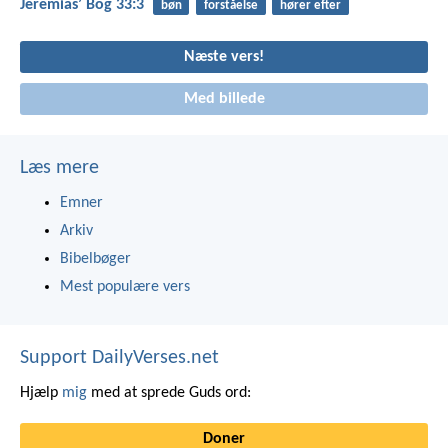
Jeremiasʼ Bog 33:3
bøn
forståelse
hører efter
Næste vers!
Med billede
Læs mere
Emner
Arkiv
Bibelbøger
Mest populære vers
Support DailyVerses.net
Hjælp
mig
med at sprede Guds ord:
Doner