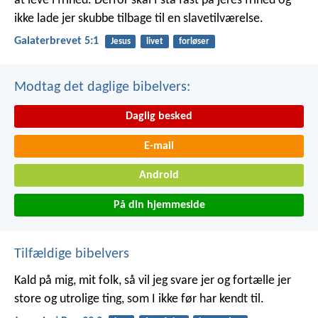
at leve i frihed. Derfor skal I stå fast på jeres frihed og
ikke lade jer skubbe tilbage til en slavetilværelse.
Galaterbrevet 5:1
Jesus
livet
forløser
Modtag det daglige bibelvers:
Daglig besked
E-mail
Android
På din hjemmeside
Tilfældige bibelvers
Kald på mig, mit folk, så vil jeg svare jer og fortælle jer
store og utrolige ting, som I ikke før har kendt til.