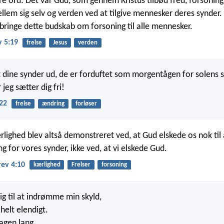
e ord: Det var Gud, som gennem Kristus tilbød fred, forsoning
llem sig selv og verden ved at tilgive mennesker deres synder.
 bringe dette budskab om forsoning til alle mennesker.
v 5:19
frelse
Jesus
verden
et dine synder ud, de er forduftet som morgentågen for solens s
 jeg sætter dig fri!
:22
frelse
ændring
forløser
lighed blev altså demonstreret ved, at Gud elskede os nok til 
 for vores synder, ikke ved, at vi elskede Gud.
rev 4:10
kærlighed
Frelser
forsoning
llig til at indrømme min skyld,
helt elendigt.
agen lang.