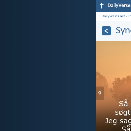
DailyVerse
DailyVerses.net
›
E
Syn
«