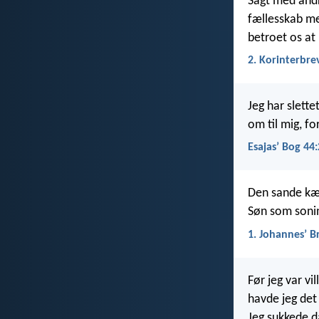
Sagt med andr
fællesskab me
betroet os at
2. Korinterbre
Jeg har slett
om til mig, for
Esajasʼ Bog 44
Den sande kær
Søn som soning
1. Johannesʼ B
Før jeg var vi
havde jeg det 
Jeg sukkede d