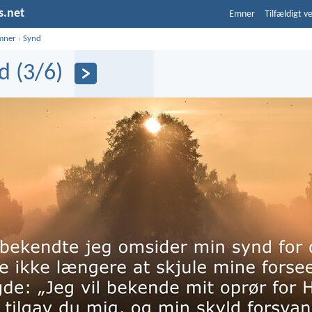
s.net
Emner
Tilfældigt v
mner
›
Synd
d (3/6)