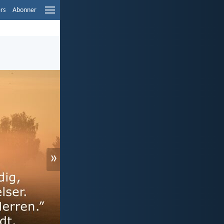
ers
Abonner
»