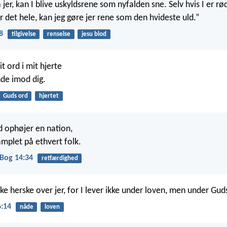
 jer, kan I blive uskyldsrene som nyfalden sne. Selv hvis I er r
r det hele, kan jeg gøre jer rene som den hvideste uld.”
8
tilgivelse
renselse
jesu blod
t ord i mit hjerte
nde imod dig.
Guds ord
hjertet
 ophøjer en nation,
amplet på ethvert folk.
Bog 14:34
retfærdighed
ke herske over jer, for I lever ikke under loven, men under Gud
:14
nåde
loven