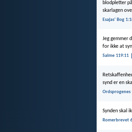
blodpletter på
skarlagen ove
Esajasʼ Bog 1:1
Jeg gemmer di
for ikke at sy
Salme 119:11
Retskaffenhed
synd er en sk
Ordsprogenes 
Synden skal ik
Romerbrevet 6