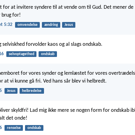
for at invitere syndere til at vende om til Gud. Det mener de ‚
r brug for!
t 5:32
omvendelse
ændring
Jesus
 selviskhed forvolder kaos og al slags ondskab.
16
selvoptagethed
ondskab
emboret for vores synder og lemlæstet for vores overtrædelse
 at vi kunne gå fri. Ved hans sår blev vi helbredt.
5
Jesus
helbredelse
 bliver skyldfri! Lad mig ikke mere se nogen form for ondskab ib
lt det onde!
6
renselse
ondskab