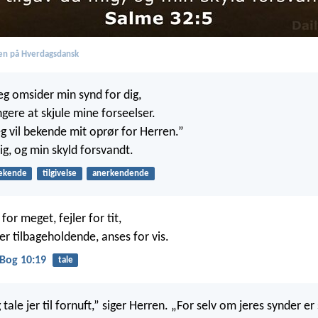
en på Hverdagsdansk
eg omsider min synd for dig,
gere at skjule mine forseelser.
eg vil bekende mit oprør for Herren.”
ig, og min skyld forsvandt.
ekende
tilgivelse
anerkendende
for meget, fejler for tit,
er tilbageholdende, anses for vis.
Bog 10:19
tale
tale jer til fornuft,” siger Herren. „For selv om jeres synder e