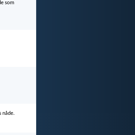
øde som
s nåde.