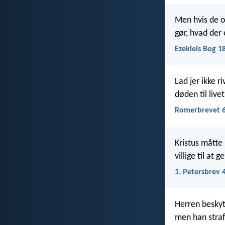
Men hvis de o
gør, hvad der 
Ezekiels Bog 1
Lad jer ikke 
døden til livet
Romerbrevet 6
Kristus måtte 
villige til at 
1. Petersbrev 
Herren beskyt
men han straf