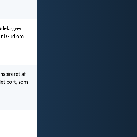
 ødelægger
r til Gud om
nspireret af
det bort, som