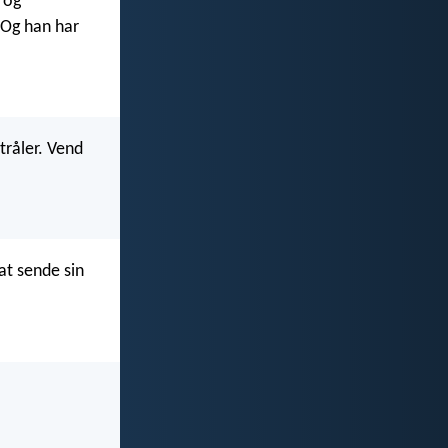
 og
 Og han har
tråler. Vend
at sende sin