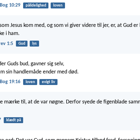
Bog 10:29
pålidelighed
loven
om Jesus kom med, og som vi giver videre til jer, er, at Gud er 
ke i ham.
rev 1:5
Gud
lys
er Guds bud, gavner sig selv,
 om sin handlemåde ender med død.
Bog 19:16
loven
evigt liv
de mærke til, at de var nøgne. Derfor syede de figenblade sa
7
klædt på