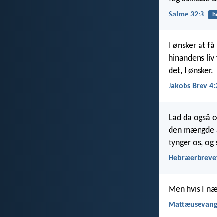
Salme 32:3
b
I ønsker at f
hinandens liv f
det, I ønsker.
Jakobs Brev 4:
Lad da også o
den mængde af
tynger os, og 
Hebræerbrevet
Men hvis I nægt
Mattæusevange