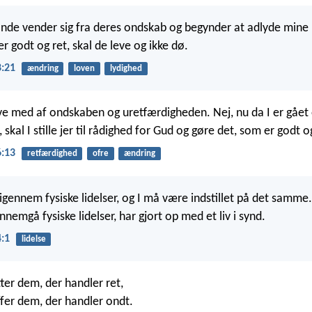
nde vender sig fra deres ondskab og begynder at adlyde mine 
er godt og ret, skal de leve og ikke dø.
8:21
ændring
loven
lydighed
rive med af ondskaben og uretfærdigheden. Nej, nu da I er gået 
, skal I stille jer til rådighed for Gud og gøre det, som er godt o
:13
retfærdighed
ofre
ændring
igennem fysiske lidelser, og I må være indstillet på det samme.
gennemgå fysiske lidelser, har gjort op med et liv i synd.
4:1
lidelse
ter dem, der handler ret,
fer dem, der handler ondt.