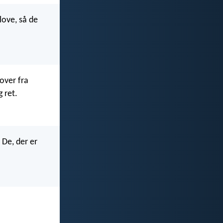
love, så de
over fra
g ret.
 De, der er