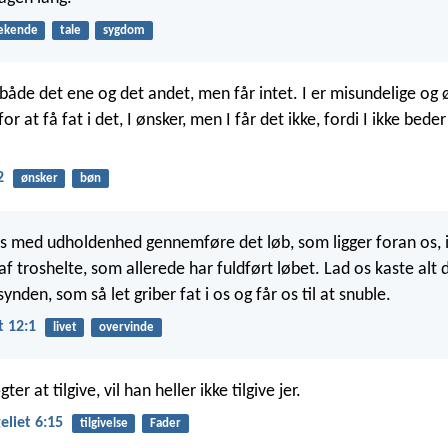
ekende
tale
sygdom
å både det ene og det andet, men får intet. I er misundelige og
or at få fat i det, I ønsker, men I får det ikke, fordi I ikke bede
2
ønsker
bøn
s med udholdenhed gennemføre det løb, som ligger foran os, i
 troshelte, som allerede har fuldført løbet. Lad os kaste alt 
synden, som så let griber fat i os og får os til at snuble.
 12:1
livet
overvinde
er at tilgive, vil han heller ikke tilgive jer.
liet 6:15
tilgivelse
Fader