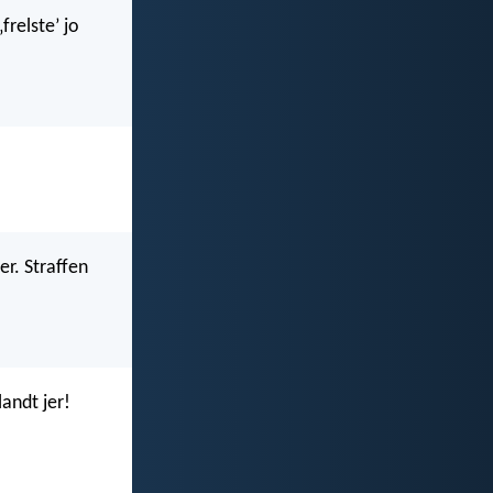
frelste’ jo
r. Straffen
landt jer!