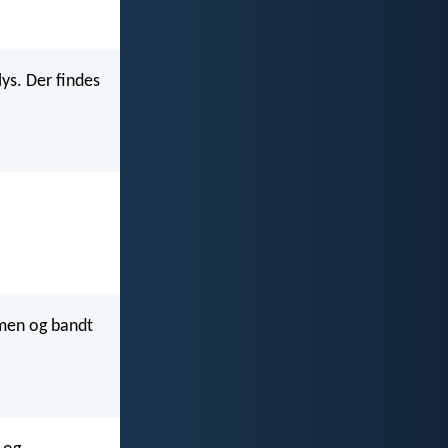
lys. Der findes
mmen og bandt