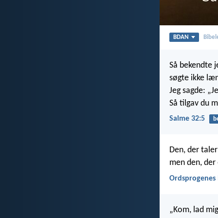
BDAN
Bibel
Så bekendte j
søgte ikke læn
Jeg sagde: „J
Så tilgav du m
Salme 32:5
b
Den, der taler 
men den, der 
Ordsprogenes 
„Kom, lad mig 