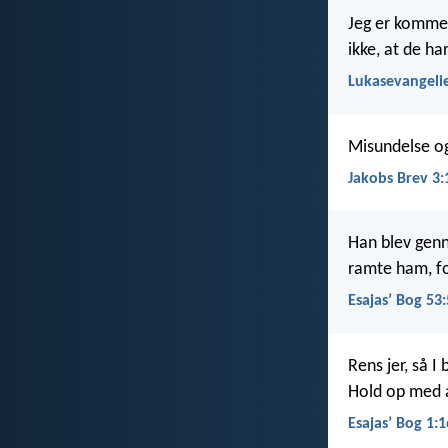
Jeg er kommet 
ikke, at de ha
Lukasevangelie
Misundelse og
Jakobs Brev 3:
Han blev genn
ramte ham, for
Esajasʼ Bog 53:
Rens jer, så I
Hold op med a
Esajasʼ Bog 1:1