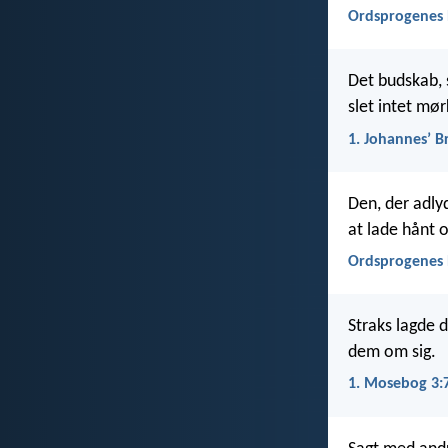
Ordsprogenes 
Det budskab, s
slet intet mør
1. Johannesʼ B
Den, der adlyd
at lade hånt
Ordsprogenes 
Straks lagde 
dem om sig.
1. Mosebog 3: