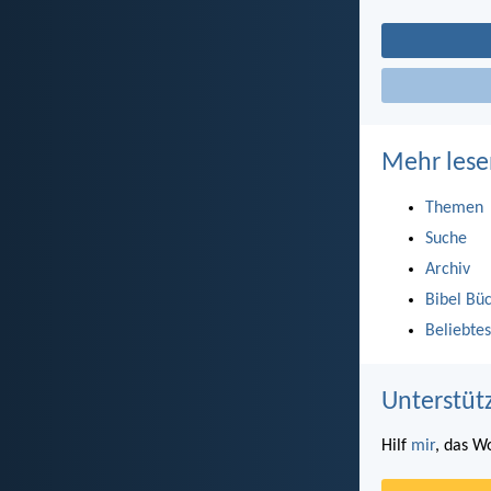
Mehr lese
Themen
Suche
Archiv
Bibel Bü
Beliebtes
Unterstüt
Hilf
mir
, das W