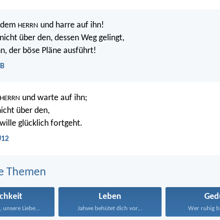
r dem
und harre auf ihn!
HERRN
 nicht über den, dessen Weg gelingt,
, der böse Pläne ausführt!
LB
und warte auf ihn;
HERRN
nicht über den,
ille glücklich fortgeht.
U12
e Themen
ichkeit
Leben
Ged
 unsere Liebe...
Jahwe behütet dich vor...
Wer ruhig ble