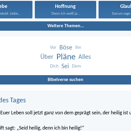
iebe
Hoffnung
Glau
eduld. Liebe...
'Denn ich weiß ja...
Darum sage 
Weitere Themen...
Böse
Vor
Ihn
Pläne
Über
Alles
Sei
Dich
Dem
Bibelverse suchen
des Tages
Euer Leben soll jetzt ganz von dem geprägt sein, der heilig ist
ft sagt: „Seid heilig, denn ich bin heilig!“