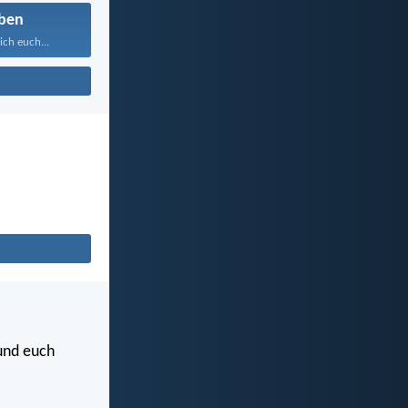
ben
ich euch...
 und euch