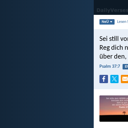
Lesen 
NeÜ
Sei still 
Reg dich n
über den, 
Psalm 37:7
Eh