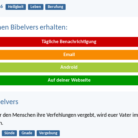
16
Heiligkeit
Leben
Berufung
nen Bibelvers erhalten:
Tägliche Benachrichtigung
Email
Android
Auf deiner Webseite
belvers
r den Menschen ihre Verfehlungen vergebt, wird euer Vater i
n.
Sünde
Gnade
Vergebung