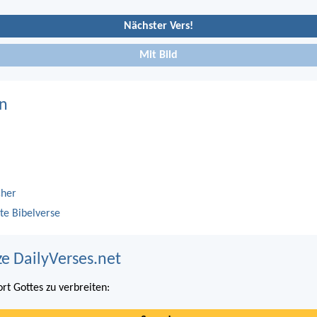
Nächster Vers!
Mit Bild
n
cher
te Bibelverse
ze DailyVerses.net
ort Gottes zu verbreiten: