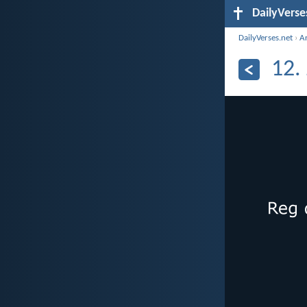
DailyVerse
DailyVerses.net
›
A
12.