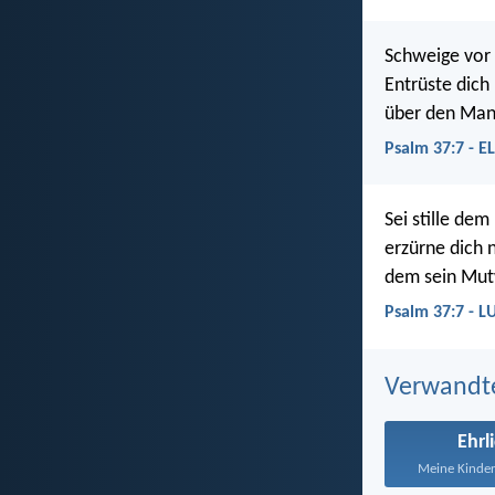
Schweige vo
Entrüste dich
über den Mann
Psalm 37:7 - E
Sei stille dem
erzürne dich 
dem sein Mutw
Psalm 37:7 - L
Verwandt
Ehrl
Meine Kinder,