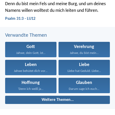
Denn du bist mein Fels und meine Burg,
und um deines
Namens willen wolltest du mich leiten und führen.
Psalm 31:3 - LU12
Verwandte Themen
Gott
Verehrung
Jahwe, dein Gott, ist...
Jahwe, du bist mein...
Leben
Liebe
Jahwe behütet dich vor...
Liebe hat Geduld. Liebe...
Hoffnung
Glauben
'Denn ich weiß ja...
Darum sage ich euch...
Weitere Themen...