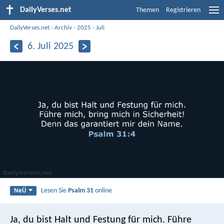
DailyVerses.net
Themen
Registrieren
DailyVerses.net
›
Archiv
›
2025
›
Juli
6. Juli 2025
Lesen Sie
Psalm 31
online
NeÜ
Ja, du bist Halt und Festung für mich.
Führe