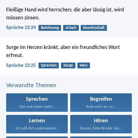
Fleißige Hand wird herrschen;
die aber lässig ist, wird
müssen zinsen.
Sprüche 12:24
Belohnung
Arbeit
Knechtschaft
Sorge im Herzen kränkt,
aber ein freundliches Wort
erfreut.
Sprüche 12:25
Sprechen
Sorge
Herz
Verwandte Themen
Sprechen
Begreifen
Tod und Leben steht...
Rufe mich an, so...
Lernen
Hören
Ich will dich unterweisen...
Darum, liebe Brüder, ein...