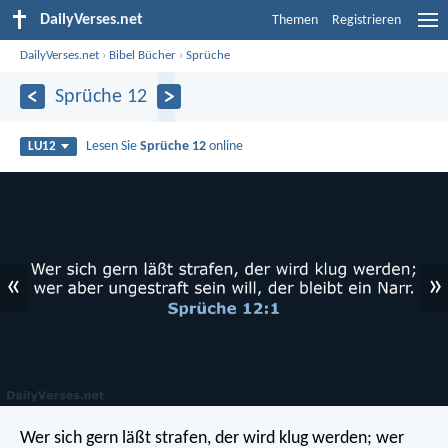
DailyVerses.net
Themen
Registrieren
DailyVerses.net
›
Bibel Bücher
›
Sprüche
Sprüche 12
Lesen Sie
Sprüche 12
online
LU12
«
»
Wer sich gern läßt strafen, der wird klug werden;
wer