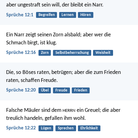
aber ungestraft sein will, der bleibt ein Narr.
Sprüche 12:1
Begreifen
Lernen
Hören
Ein Narr zeigt seinen Zorn alsbald;
aber wer die
Schmach birgt, ist klug.
Sprüche 12:16
Zorn
Selbstbeherrschung
Weisheit
Die, so Böses raten, betrügen;
aber die zum Frieden
raten, schaffen Freude.
Sprüche 12:20
Übel
Freude
Frieden
Falsche Mäuler sind dem
ein Greuel;
die aber
HERRN
treulich handeln, gefallen ihm wohl.
Sprüche 12:22
Lügen
Sprechen
Ehrlichkeit