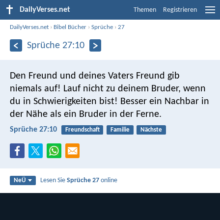
DailyVerses.net
Themen
Registrieren
DailyVerses.net
›
Bibel Bücher
›
Sprüche
›
27
Sprüche 27:10
Den Freund und deines Vaters Freund gib
niemals auf!
Lauf nicht zu deinem Bruder, wenn
du in Schwierigkeiten bist!
Besser ein Nachbar in
der Nähe als ein Bruder in der Ferne.
Sprüche 27:10
Freundschaft
Familie
Nächste
Lesen Sie
Sprüche 27
online
NeÜ