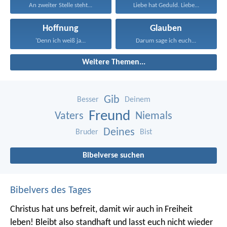
An zweiter Stelle steht...
Liebe hat Geduld. Liebe...
Hoffnung
Glauben
'Denn ich weiß ja...
Darum sage ich euch...
Weitere Themen...
Gib
Besser
Deinem
Freund
Vaters
Niemals
Deines
Bruder
Bist
Bibelverse suchen
Bibelvers des Tages
Christus hat uns befreit, damit wir auch in Freiheit
leben! Bleibt also standhaft und lasst euch nicht wieder