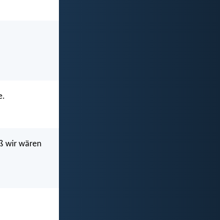
e.
aß wir wären