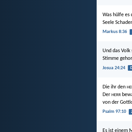
Was hülfe es
Seele Schade
Markus 8:36
Und das Volk
Stimme gehor
Josua 24:24
Die ihr den
HE
Der
bewah
HERR
von der Gottl
Psalm 97:10
Es ist einem 