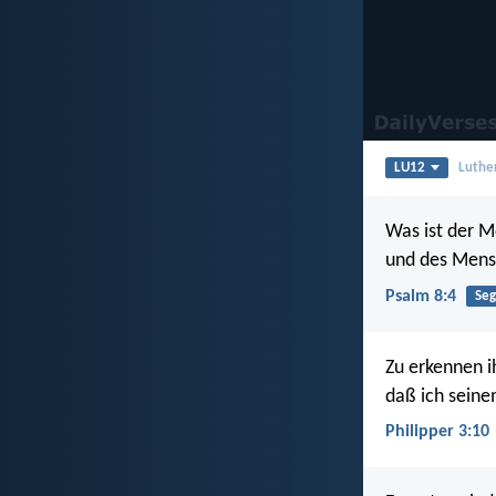
LU12
Luthe
Was ist der M
und des Mens
Psalm 8:4
Se
Zu erkennen i
daß ich seine
Philipper 3:10