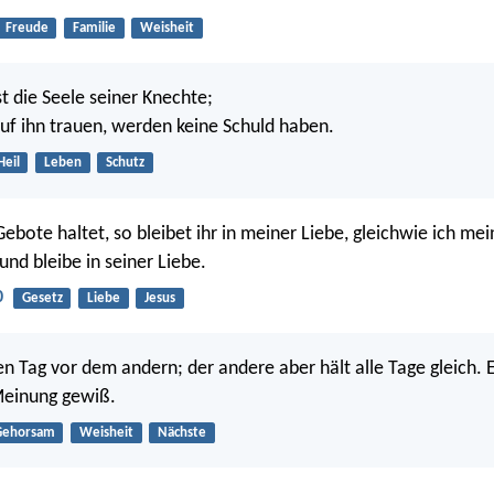
Freude
Familie
Weisheit
t die Seele seiner Knechte;
 auf ihn trauen, werden keine Schuld haben.
Heil
Leben
Schutz
ebote haltet, so bleibet ihr in meiner Liebe, gleichwie ich mei
und bleibe in seiner Liebe.
0
Gesetz
Liebe
Jesus
en Tag vor dem andern; der andere aber hält alle Tage gleich. E
 Meinung gewiß.
Gehorsam
Weisheit
Nächste