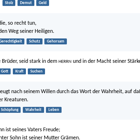
Stolz
Demut
Geld
ie, so recht tun,
en Weg seiner Heiligen.
Gerechtigkeit
Schutz
Gehorsam
e Brüder, seid stark in dem
und in der Macht seiner Stärk
HERRN
Gott
Kraft
Suchen
zeugt nach seinem Willen durch das Wort der Wahrheit, auf d
er Kreaturen.
Schöpfung
Wahrheit
Leben
hn ist seines Vaters Freude;
chter Sohn ist seiner Mutter Grämen.