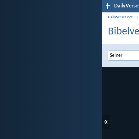
DailyVerse
DailyVerses.net
›
S
Bibelve
«