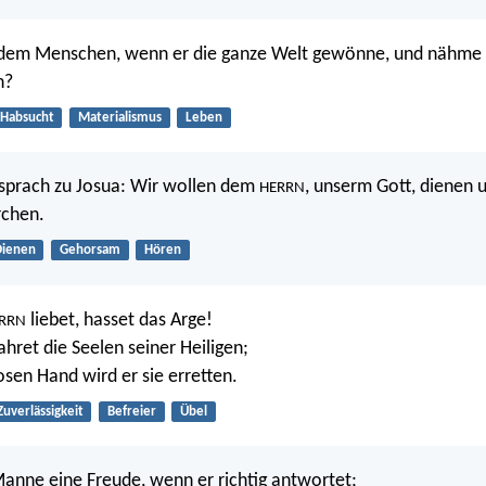
 dem Menschen, wenn er die ganze Welt gewönne, und nähme 
n?
Habsucht
Materialismus
Leben
 sprach zu Josua: Wir wollen dem
, unserm Gott, dienen 
HERRN
chen.
Dienen
Gehorsam
Hören
liebet, hasset das Arge!
RRN
ret die Seelen seiner Heiligen;
osen Hand wird er sie erretten.
Zuverlässigkeit
Befreier
Übel
Manne eine Freude, wenn er richtig antwortet;