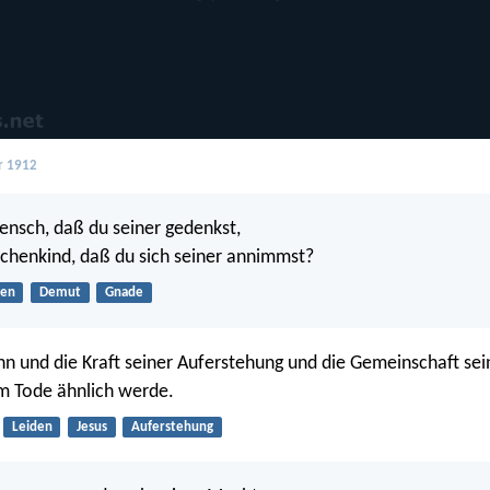
r 1912
ensch, daß du seiner gedenkst,
chenkind, daß du sich seiner annimmst?
gen
Demut
Gnade
hn und die Kraft seiner Auferstehung und die Gemeinschaft sei
m Tode ähnlich werde.
Leiden
Jesus
Auferstehung