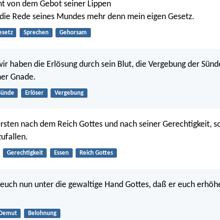
ht von dem Gebot seiner Lippen
die Rede seines Mundes mehr denn mein eigen Gesetz.
esetz
Sprechen
Gehorsam
r haben die Erlösung durch sein Blut, die Vergebung der Sün
ner Gnade.
Sünde
Erlöser
Vergebung
rsten nach dem Reich Gottes und nach seiner Gerechtigkeit, s
zufallen.
Gerechtigkeit
Essen
Reich Gottes
euch nun unter die gewaltige Hand Gottes, daß er euch erhöhe
Demut
Belohnung