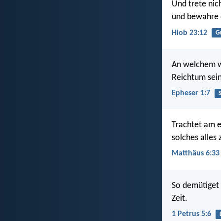
Und trete nic
und bewahre 
Hiob 23:12
G
An welchem wi
Reichtum sei
Epheser 1:7
Trachtet am e
solches alles 
Matthäus 6:33
So demütiget 
Zeit.
1 Petrus 5:6