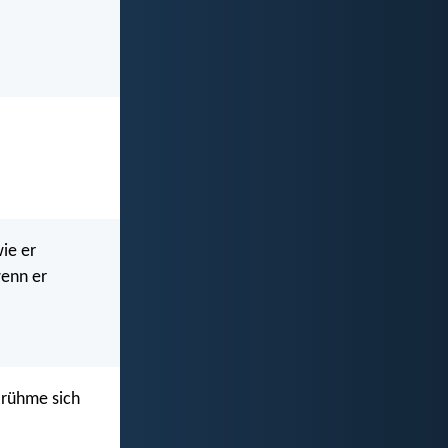
ie er
wenn er
, rühme sich