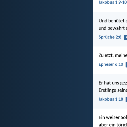
Jakobus 1:9-10
Und behütet d
und bewahrt d
Sprüche 2:8
Zuletzt, mein
Epheser 6:10
Er hat uns ge
Erstlinge sein
Jakobus 1:18
Ein weiser So
aber ein töri