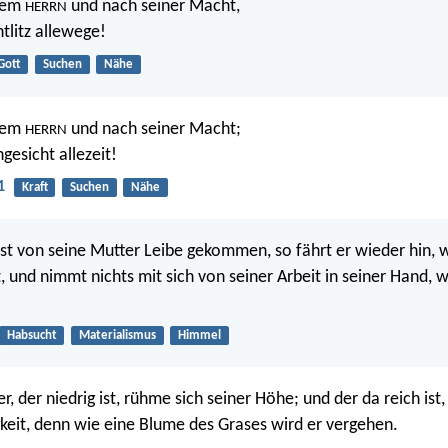
dem
und nach seiner Macht,
HERRN
tlitz allewege!
Gott
Suchen
Nähe
dem
und nach seiner Macht;
HERRN
gesicht allezeit!
1
Kraft
Suchen
Nähe
ist von seine Mutter Leibe gekommen, so fährt er wieder hin, w
 und nimmt nichts mit sich von seiner Arbeit in seiner Hand, 
Habsucht
Materialismus
Himmel
r, der niedrig ist, rühme sich seiner Höhe; und der da reich ist
gkeit, denn wie eine Blume des Grases wird er vergehen.