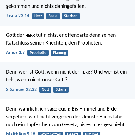
gekommen und nichts dahingefallen.
Josua 23:14
Herz
Seele
Sterben
Gott der
tut nichts,
er offenbarte denn seinen
HERR
Ratschluss
seinen Knechten, den Propheten.
Amos 3:7
Prophetie
Planung
Denn wer ist Gott, wenn nicht der
?
Und wer ist ein
HERR
Fels, wenn nicht unser Gott?
2 Samuel 22:32
Gott
Schutz
Denn wahrlich, ich sage euch: Bis Himmel und Erde
vergehen, wird nicht vergehen der kleinste Buchstabe
noch ein Tüpfelchen vom Gesetz, bis es alles geschieht.
Matthäus 5:18
Wort Gottes
Gesetz
Himmel