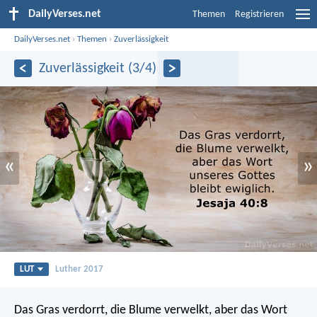
DailyVerses.net
Themen
Registrieren
DailyVerses.net
›
Themen
›
Zuverlässigkeit
Zuverlässigkeit (3/4)
«
»
LUT
Luther 2017
Das Gras verdorrt, die Blume verwelkt,
aber das Wort