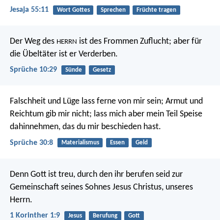
Jesaja 55:11
Wort Gottes
Sprechen
Früchte tragen
Der Weg des
ist des Frommen Zuflucht;
aber für
HERRN
die Übeltäter ist er Verderben.
Sprüche 10:29
Sünde
Gesetz
Falschheit und Lüge lass ferne von mir sein;
Armut und
Reichtum gib mir nicht;
lass mich aber mein Teil Speise
dahinnehmen, das du mir beschieden hast.
Sprüche 30:8
Materialismus
Essen
Geld
Denn Gott ist treu, durch den ihr berufen seid zur
Gemeinschaft seines Sohnes Jesus Christus, unseres
Herrn.
1 Korinther 1:9
Jesus
Berufung
Gott