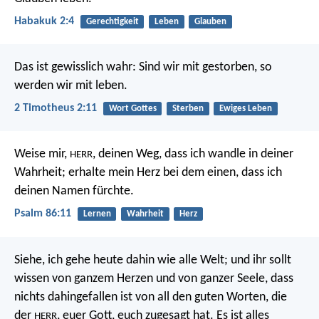
Habakuk 2:4
Gerechtigkeit
Leben
Glauben
Das ist gewisslich wahr:
Sind wir mit gestorben,
so
werden wir mit leben.
2 Timotheus 2:11
Wort Gottes
Sterben
Ewiges Leben
Weise mir,
, deinen Weg, dass ich wandle in deiner
HERR
Wahrheit;
erhalte mein Herz bei dem einen, dass ich
deinen Namen fürchte.
Psalm 86:11
Lernen
Wahrheit
Herz
Siehe, ich gehe heute dahin wie alle Welt; und ihr sollt
wissen von ganzem Herzen und von ganzer Seele, dass
nichts dahingefallen ist von all den guten Worten, die
der
, euer Gott, euch zugesagt hat. Es ist alles
HERR