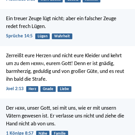
Ein treuer Zeuge lügt nicht;
aber ein falscher Zeuge
redet frech Lügen.
Sprüche 14:5
Lügen
Wahrheit
Zerreißt eure Herzen und nicht eure Kleider
und kehrt
um zu dem
, eurem Gott!
Denn er ist gnädig,
HERRN
barmherzig,
geduldig und von großer Güte,
und es reut
ihn bald die Strafe.
Joel 2:13
Herz
Gnade
Liebe
Der
, unser Gott, sei mit uns, wie er mit unsern
HERR
Vätern gewesen ist. Er verlasse uns nicht und ziehe die
Hand nicht ab von uns.
1 Könige 8:57
Nähe
Familie