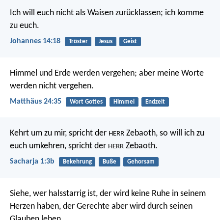
Ich will euch nicht als Waisen zurücklassen; ich komme
zu euch.
Johannes 14:18
Tröster
Jesus
Geist
Himmel und Erde werden vergehen; aber meine Worte
werden nicht vergehen.
Matthäus 24:35
Wort Gottes
Himmel
Endzeit
Kehrt um zu mir, spricht der
Zebaoth, so will ich zu
HERR
euch umkehren, spricht der
Zebaoth.
HERR
Sacharja 1:3b
Bekehrung
Buße
Gehorsam
Siehe, wer halsstarrig ist, der wird keine Ruhe in seinem
Herzen haben,
der Gerechte aber wird durch seinen
Glauben leben.