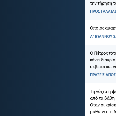
την τήρηση τ
ΠΡΟΣ ΓΑΛΑΤΑΣ
Όποιος αμαρτ
Α΄ ΙΩΑΝΝΟΥ 3
Ο Πέτρος τότ
κάνει διακρίσ
σέβεται και 
ΠΡΑΞΕΙΣ ΑΠΟΣ
Τη νύχτα η ψ
από τα βάθη 
Όταν οι κρίσ
μαθαίνει τη 