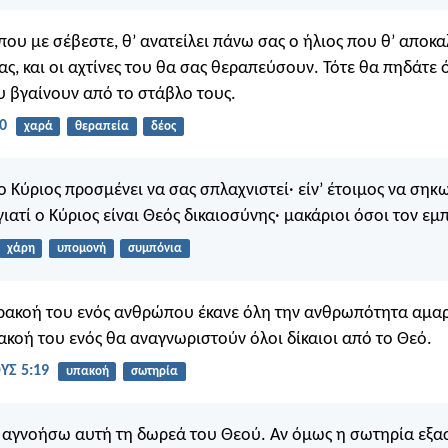
 που με σέβεστε, θ’ ανατείλει πάνω σας ο ήλιος που θ’ αποκ
ας, και οι αχτίνες του θα σας θεραπεύσουν. Τότε θα πηδάτε 
 βγαίνουν από το στάβλο τους.
0
χαρά
θεραπεία
δέος
 Κύριος προσμένει να σας σπλαχνιστεί· είν’ έτοιμος να σηκω
γιατί ο Κύριος είναι Θεός δικαιοσύνης· μακάριοι όσοι τον εμ
χάρη
υπομονή
συμπόνια
ρακοή του ενός ανθρώπου έκανε όλη την ανθρωπότητα αμαρ
πακοή του ενός θα αναγνωριστούν όλοι δίκαιοι από το Θεό.
Σ 5:19
υπακοή
σωτηρία
 αγνοήσω αυτή τη δωρεά του Θεού. Αν όμως η σωτηρία εξασ