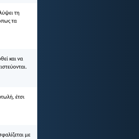
αλύψει τη
όπως τα
θεί και να
πιστεύονται.
τωλή, έτσι
φαλίζεται με