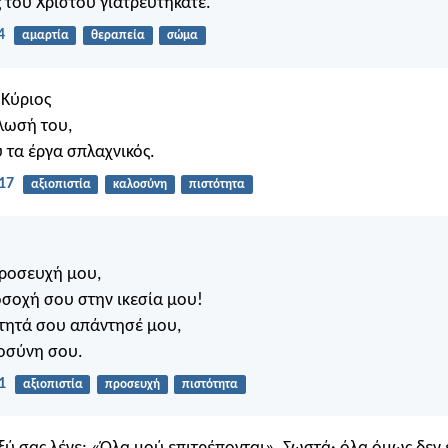
ς του Χριστού γιατρευτήκατε.
4
αμαρτία
θεραπεία
σώμα
ο Κύριος
λωσή του,
υ τα έργα σπλαχνικός.
17
αξιοπιστία
καλοσύνη
πιστότητα
προσευχή μου,
σοχή σου στην ικεσία μου!
τητά σου απάντησέ μου,
ιοσύνη σου.
1
αξιοπιστία
προσευχή
πιστότητα