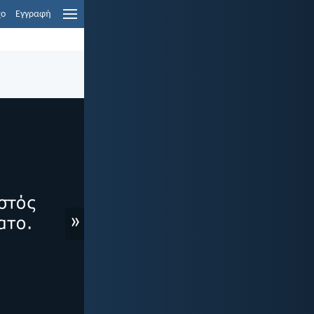
χο
Εγγραφή
»