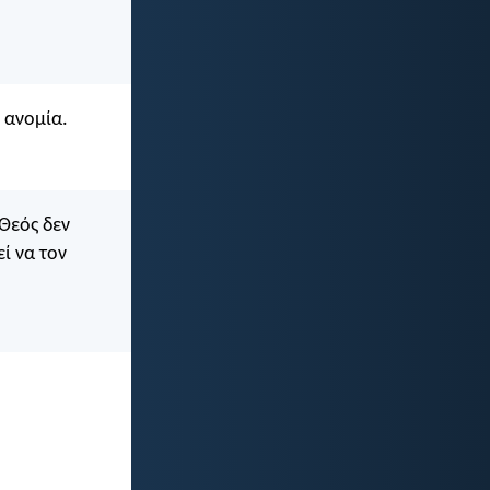
 ανομία.
 Θεός δεν
εί να τον