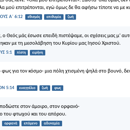
ξύ σας λένε: «Όλα μού επιτρέπονται». Σωστά· όλα όμως δεν 
α μού επιτρέπονται, εγώ όμως δε θα αφήσω τίποτε να με κ
ΟΥΣ Α΄ 6:12
εθισμός
επιθυμία
ζωή
, ο Θεός μάς έσωσε επειδή πιστέψαμε, οι σχέσεις μας μ’ αυ
καν με τη μεσολάβηση του Κυρίου μας Ιησού Χριστού.
Σ 5:1
πίστη
ειρήνη
το φως για τον κόσμο· μια πόλη χτισμένη ψηλά στο βουνό, δε
Ν 5:14
ευαγγέλιο
ζωή
φως
ποδώστε στον άμοιρο, στον ορφανό·
ιο του φτωχού και του απόρου.
ορφανά
επόμενο
αδυναμία