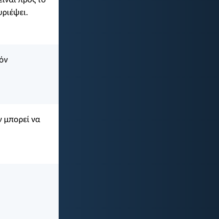
είναι προς το
υριέψει.
τόν
ν μπορεί να