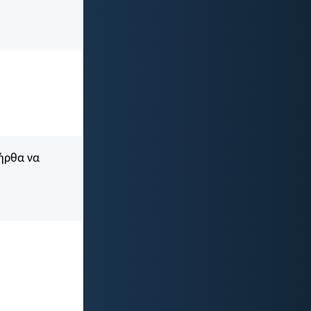
 ήρθα να