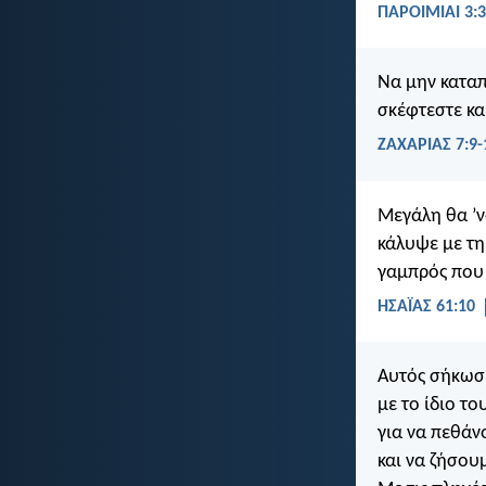
ΠΑΡΟΙΜΙΑΙ 3:3
Να μην καταπι
σκέφτεστε κα
ΖΑΧΑΡΙΑΣ 7:9-
Μεγάλη θα ’να
κάλυψε με τη
γαμπρός που 
ΗΣΑΪΑΣ 61:10
Αυτός σήκωσε
με το ίδιο τ
για να πεθάν
και να ζήσου