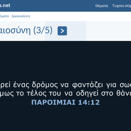
s.net
Θέματα
Τυχαίο στί
έματα
›
Δικαιοσύνη
αιοσύνη (3/5)