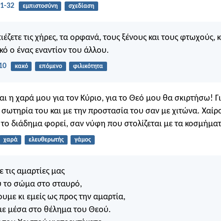
1-32
εμπιστοσύνη
σχεδίαση
έζετε τις χήρες, τα ορφανά, τους ξένους και τους φτωχούς, κ
κό ο ένας εναντίον του άλλου.
10
κακό
επόμενο
φιλικότητα
ι η χαρά μου για τον Κύριο, για το Θεό μου θα σκιρτήσω! Γι
 σωτηρία του και με την προστασία του σαν με χιτώνα. Χαίρ
το διάδημα φορεί, σαν νύφη που στολίζεται με τα κοσμήματ
χαρά
ελευθερωτής
γάμος
 τις αμαρτίες μας
ου το σώμα στο σταυρό,
ουμε κι εμείς ως προς την αμαρτία,
με μέσα στο θέλημα του Θεού.