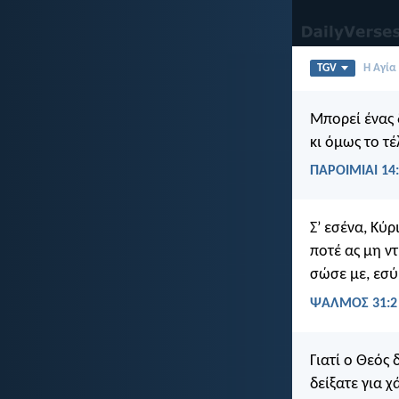
TGV
Η Αγία
Μπορεί ένας 
κι όμως το τ
ΠΑΡΟΙΜΙΑΙ 14
Σ’ εσένα, Κύρ
ποτέ ας μη ν
σώσε με, εσύ 
ΨΑΛΜΌΣ 31:2
Γιατί ο Θεός 
δείξατε για 