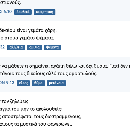
στιανούς.
Σ 6:10
δουλειά
ιπειρητιση
δικαίου είναι γεμάτα χάρη,
το στόμα γεμάτο ψέματα.
:32
αλήθεια
ομιλία
ψέματα
 να μάθετε τι σημαίνει, αγάπη θέλω και όχι θυσία. Γιατί δεν
τάνοια τους δικαίους αλλά τους αμαρτωλούς.
Ν 9:13
ελεος
θύμα
μετάνοια
 τον ζηλεύεις
ειγμά του μην το ακολουθείς·
ος αποστρέφεται τους διεστραμμένους,
καιους τα μυστικά του φανερώνει.