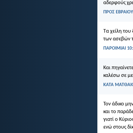
αδερφούς χρι
ΠΡΟΣ ΕΒΡΑΙΟΥ
Τα χείλη του 
των ασεβών 
ΠΑΡΟΙΜΙΑΙ 10
Και πηγαίνετε
καλέσω σε με
ΚΑΤΑ ΜΑΤΘΑΙΟ
Τον άδικο μην
και το παράδ
γιατί ο Κύρι
ενώ στους δί