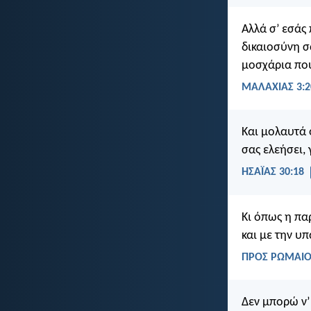
Αλλά σ’ εσάς
δικαιοσύνη σ
μοσχάρια που
ΜΑΛΑΧΙΑΣ 3:2
Και μολαυτά ο
σας ελεήσει, 
ΗΣΑΪΑΣ 30:18
Κι όπως η πα
και με την υ
ΠΡΟΣ ΡΩΜΑΙΟΥ
Δεν μπορώ ν’