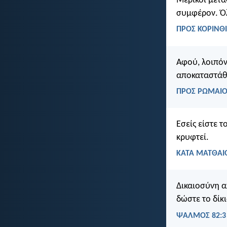
Μερικοί μετα
συμφέρον. Όλ
ΠΡΟΣ ΚΟΡΙΝΘΙ
Αφού, λοιπόν
αποκαταστάθη
ΠΡΟΣ ΡΩΜΑΙΟΥ
Εσείς είστε 
κρυφτεί.
ΚΑΤΑ ΜΑΤΘΑΙΟ
Δικαιοσύνη α
δώστε το δίκ
ΨΑΛΜΌΣ 82:3