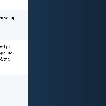
αι να μη
ατί με
ομαι σαν
ά της.