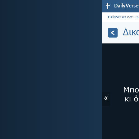
DailyVerse
DailyVerses.net
›
Θ
Δικ
«