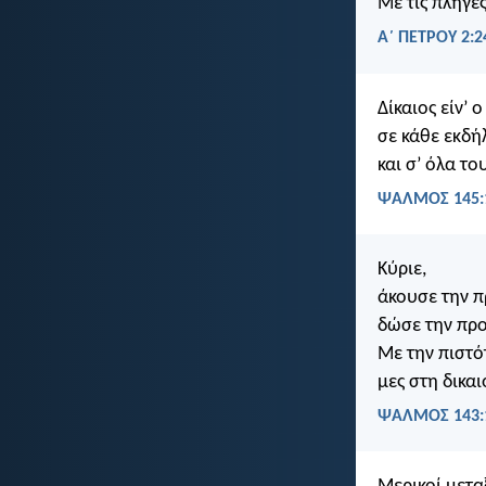
Με τις πληγέ
Α΄ ΠΕΤΡΟΥ 2:2
Δίκαιος είν’ 
σε κάθε εκδή
και σ’ όλα το
ΨΑΛΜΌΣ 145:
Κύριε,
άκουσε την 
δώσε την προ
Με την πιστό
μες στη δικα
ΨΑΛΜΌΣ 143: