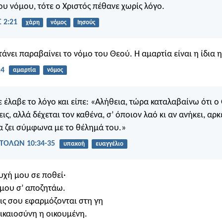
ου νόμου, τότε ο Χριστός πέθανε χωρίς λόγο.
 2:21
χάρη
νόμος
Ιησούς
άνει παραβαίνει το νόμο του Θεού. Η αμαρτία είναι η ίδια η
:4
αμαρτία
νόμος
ε έλαβε το λόγο και είπε: «Αλήθεια, τώρα καταλαβαίνω ότι ο
εις, αλλά δέχεται τον καθένα, σ’ όποιον λαό κι αν ανήκει, αρκ
να ζει σύμφωνα με το θέλημά του.»
ΤΟΛΩΝ 10:34-35
υπακοή
ευαγγέλιο
υχή μου σε ποθεί·
μου σ’ αποζητάω.
εις σου εφαρμόζονται στη γη
δικαιοσύνη η οικουμένη.