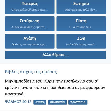
Πατέρας
Σωτηρία
Όπως σπλαχνίζεται ο πατέρας...
Από κανέναν άλλο δεν...
Σταύρωση
Πίστη
Αυτός σήκωσε τις αμαρτίες...
Γι’ αυτό σας λέω...
Αγάπη
Ζωή
Εκείνος που αγαπάει έχει...
Από κάθε λογής κακό...
Άλλα θέματα ...
Βίβλος στίχος της ημέρας
Μην εμποδίσεις εσύ, Κύριε, την ευσπλαχνία σου σ’
εμένα·
η αγάπη σου κι η αλήθεια σου
ας με φρουρούν
παντοτινά.
ΨΑΛΜΌΣ 40:12
αγάπη
αξιοπιστία
προστασία