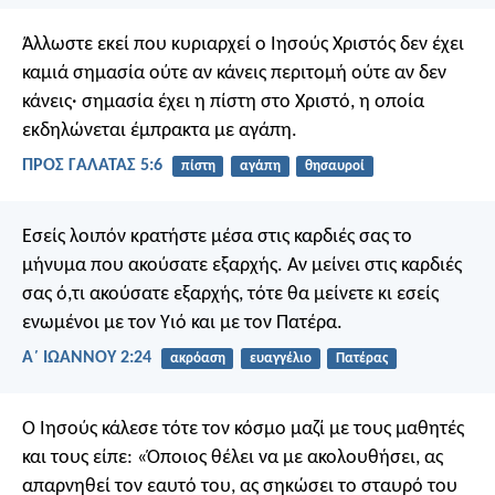
Άλλωστε εκεί που κυριαρχεί ο Ιησούς Χριστός δεν έχει
καμιά σημασία ούτε αν κάνεις περιτομή ούτε αν δεν
κάνεις· σημασία έχει η πίστη στο Χριστό, η οποία
εκδηλώνεται έμπρακτα με αγάπη.
ΠΡΟΣ ΓΑΛΑΤΑΣ 5:6
πίστη
αγάπη
θησαυροί
Εσείς λοιπόν κρατήστε μέσα στις καρδιές σας το
μήνυμα που ακούσατε εξαρχής. Αν μείνει στις καρδιές
σας ό,τι ακούσατε εξαρχής, τότε θα μείνετε κι εσείς
ενωμένοι με τον Υιό και με τον Πατέρα.
Α΄ ΙΩΑΝΝΟΥ 2:24
ακρόαση
ευαγγέλιο
Πατέρας
Ο Ιησούς κάλεσε τότε τον κόσμο μαζί με τους μαθητές
και τους είπε: «Όποιος θέλει να με ακολουθήσει, ας
απαρνηθεί τον εαυτό του, ας σηκώσει το σταυρό του