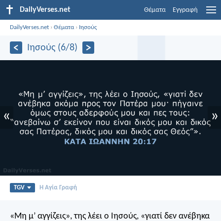
DailyVerses.net
Θέματα
Εγγραφή
DailyVerses.net
›
Θέματα
›
Ιησούς
Ιησούς (6/8)
«
»
TGV
Η Αγία Γραφή
«Μη μ’ αγγίζεις», της λέει ο Ιησούς, «γιατί δεν ανέβηκα