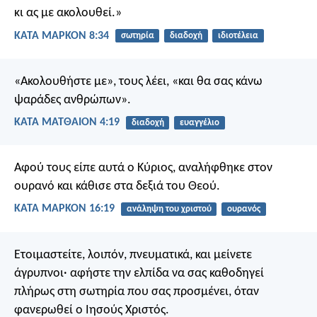
κι ας με ακολουθεί.»
ΚΑΤΑ ΜΑΡΚΟΝ 8:34
σωτηρία
διαδοχή
ιδιοτέλεια
«Ακολουθήστε με», τους λέει, «και θα σας κάνω
ψαράδες ανθρώπων».
ΚΑΤΑ ΜΑΤΘΑΙΟΝ 4:19
διαδοχή
ευαγγέλιο
Αφού τους είπε αυτά ο Κύριος, αναλήφθηκε στον
ουρανό και κάθισε στα δεξιά του Θεού.
ΚΑΤΑ ΜΑΡΚΟΝ 16:19
ανάληψη του χριστού
ουρανός
Ετοιμαστείτε, λοιπόν, πνευματικά, και μείνετε
άγρυπνοι· αφήστε την ελπίδα να σας καθοδηγεί
πλήρως στη σωτηρία που σας προσμένει, όταν
φανερωθεί ο Ιησούς Χριστός.