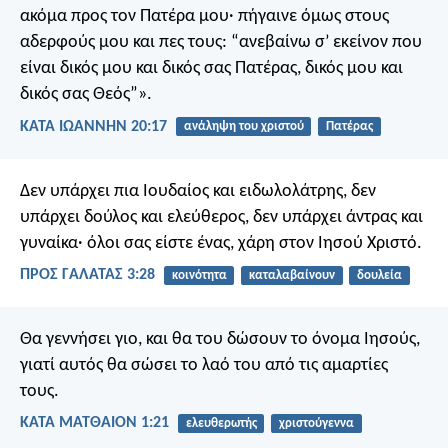
ακόμα προς τον Πατέρα μου· πήγαινε όμως στους
αδερφούς μου και πες τους: “ανεβαίνω σ’ εκείνον που
είναι δικός μου και δικός σας Πατέρας, δικός μου και
δικός σας Θεός”».
ΚΑΤΑ ΙΩΑΝΝΗΝ 20:17
ανάληψη του χριστού
Πατέρας
Δεν υπάρχει πια Ιουδαίος και ειδωλολάτρης, δεν
υπάρχει δούλος και ελεύθερος, δεν υπάρχει άντρας και
γυναίκα· όλοι σας είστε ένας, χάρη στον Ιησού Χριστό.
ΠΡΟΣ ΓΑΛΑΤΑΣ 3:28
κοινότητα
καταλαβαίνουν
δουλεία
Θα γεννήσει γιο, και θα του δώσουν το όνομα Ιησούς,
γιατί αυτός θα σώσει το λαό του από τις αμαρτίες
τους.
ΚΑΤΑ ΜΑΤΘΑΙΟΝ 1:21
ελευθερωτής
χριστούγεννα