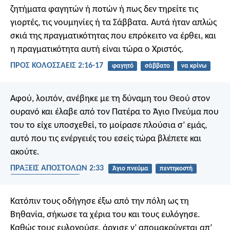
ζητήματα φαγητών ή ποτών ή πως δεν τηρείτε τις
γιορτές, τις νουμηνίες ή τα Σάββατα. Αυτά ήταν απλώς
σκιά της πραγματικότητας που επρόκειτο να έρθει, και
η πραγματικότητα αυτή είναι τώρα ο Χριστός.
ΠΡΟΣ ΚΟΛΟΣΣΑΕΙΣ 2:16-17
φαγητό
σάββατο
να κρίνω
Αφού, λοιπόν, ανέβηκε με τη δύναμη του Θεού στον
ουρανό και έλαβε από τον Πατέρα το Άγιο Πνεύμα που
του το είχε υποσχεθεί, το μοίρασε πλούσια σ’ εμάς,
αυτό που τις ενέργειές του εσείς τώρα βλέπετε και
ακούτε.
ΠΡΑΞΕΙΣ ΑΠΟΣΤΟΛΩΝ 2:33
Άγιο πνεύμα
πεντηκοστή
ανάληψη του χριστού
Κατόπιν τους οδήγησε έξω από την πόλη ως τη
Βηθανία, σήκωσε τα χέρια του και τους ευλόγησε.
Καθώς τους ευλογούσε, άρχισε ν’ απομακρύνεται απ’