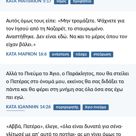
ΚΑΤΑ ΜΑΤΘΑΙΟΝ 5:17
νόμος
προφητεία
Αυτός όμως τους είπε: «Μην τρομάζετε. Ψάχνετε για
τον Ιησού από τη Ναζαρέτ, το σταυρωμένο.
Αναστήθηκε. Δεν είναι εδώ. Να και το μέρος όπου τον
είχαν βάλει.»
ΚΑΤΑ ΜΑΡΚΟΝ 16:6
ανάσταση
πάσχα
σταύρωση
Αλλά το Πνεύμα το Άγιο, ο Παράκλητος, που θα στείλει
ο Πατέρας στο όνομά μου, εκείνος θα σας διδάξει τα
πάντα και θα φέρει στη μνήμη σας όλα όσα σας έχω
πει εγώ.
ΚΑΤΑ ΙΩΑΝΝΗΝ 14:26
παρηγορητής
Άγιο πνεύμα
Πατέρας
«Αββά, Πατέρα», έλεγε, «όλα είναι δυνατά για σένα·
γλίτωσέ με απ’ αυτό το ποτήρι· ας μη γίνει όμως το