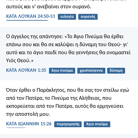
αυτούς και ν’ ανεβαίνει στον ουρανό.
ΚΑΤΑ ΛΟΥΚΑΝ 24:50-51
ευλογία
ουρανός
ανάληψη του χριστού
Ο άγγελος της απάντησε: «Το Άγιο Πνεύμα θα έρθει
επάνω σου και θα σε καλύψει η δύναμη του Θεού· γι’
αυτό και το άγιο παιδί που θα γεννήσεις θα ονομαστεί
Υιός Θεού.»
ΚΑΤΑ ΛΟΥΚΑΝ 1:35
Άγιο πνεύμα
χριστούγεννα
δύναμη
Όταν έρθει ο Παράκλητος, που θα σας τον στείλω εγώ
από τον Πατέρα, το Πνεύμα της Αλήθειας, που
εκπορεύεται από τον Πατέρα, αυτός θα ερμηνεύσει
την αποστολή μου.
ΚΑΤΑ ΙΩΑΝΝΗΝ 15:26
παρηγορητής
Άγιο πνεύμα
Πατέρας