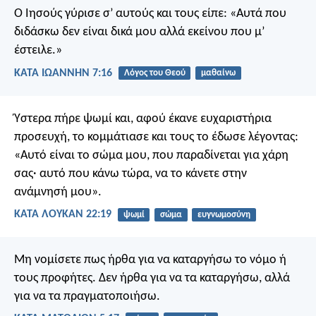
Ο Ιησούς γύρισε σ’ αυτούς και τους είπε: «Αυτά που
διδάσκω δεν είναι δικά μου αλλά εκείνου που μ’
έστειλε.»
ΚΑΤΑ ΙΩΑΝΝΗΝ 7:16
Λόγος του Θεού
μαθαίνω
Ύστερα πήρε ψωμί και, αφού έκανε ευχαριστήρια
προσευχή, το κομμάτιασε και τους το έδωσε λέγοντας:
«Αυτό είναι το σώμα μου, που παραδίνεται για χάρη
σας· αυτό που κάνω τώρα, να το κάνετε στην
ανάμνησή μου».
ΚΑΤΑ ΛΟΥΚΑΝ 22:19
ψωμί
σώμα
ευγνωμοσύνη
Μη νομίσετε πως ήρθα για να καταργήσω το νόμο ή
τους προφήτες. Δεν ήρθα για να τα καταργήσω, αλλά
για να τα πραγματοποιήσω.