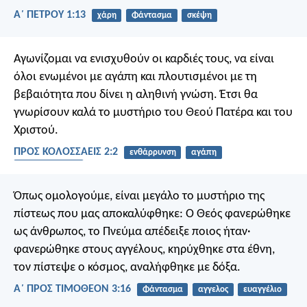
Α΄ ΠΕΤΡΟΥ 1:13
χάρη
Φάντασμα
σκέψη
Αγωνίζομαι να ενισχυθούν οι καρδιές τους, να είναι
όλοι ενωμένοι με αγάπη και πλουτισμένοι με τη
βεβαιότητα που δίνει η αληθινή γνώση. Έτσι θα
γνωρίσουν καλά το μυστήριο του Θεού Πατέρα και του
Χριστού.
ΠΡΟΣ ΚΟΛΟΣΣΑΕΙΣ 2:2
ενθάρρυνση
αγάπη
καταλαβαίνουν
Όπως ομολογούμε, είναι μεγάλο το μυστήριο της
πίστεως που μας αποκαλύφθηκε:
Ο Θεός φανερώθηκε
ως άνθρωπος,
το Πνεύμα απέδειξε ποιος ήταν·
φανερώθηκε στους αγγέλους,
κηρύχθηκε στα έθνη,
τον πίστεψε ο κόσμος,
αναλήφθηκε με δόξα.
Α΄ ΠΡΟΣ ΤΙΜΟΘΕΟΝ 3:16
Φάντασμα
αγγελος
ευαγγέλιο