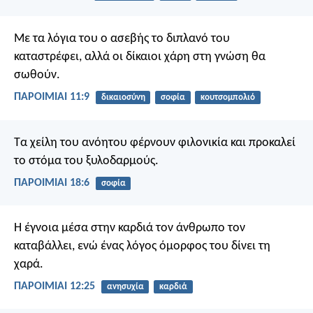
Με τα λόγια του ο ασεβής το διπλανό του
καταστρέφει,
αλλά οι δίκαιοι χάρη στη γνώση θα
σωθούν.
ΠΑΡΟΙΜΙΑΙ 11:9
δικαιοσύνη
σοφία
κουτσομπολιό
Τα χείλη του ανόητου φέρνουν φιλονικία
και προκαλεί
το στόμα του ξυλοδαρμούς.
ΠΑΡΟΙΜΙΑΙ 18:6
σοφία
Η έγνοια μέσα στην καρδιά τον άνθρωπο τον
καταβάλλει,
ενώ ένας λόγος όμορφος του δίνει τη
χαρά.
ΠΑΡΟΙΜΙΑΙ 12:25
ανησυχία
καρδιά