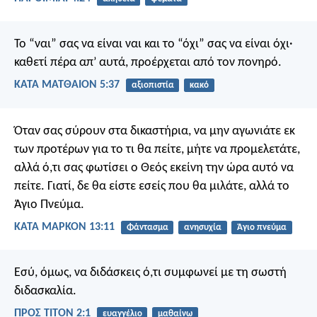
Το “ναι” σας να είναι ναι και το “όχι” σας να είναι όχι·
καθετί πέρα απ’ αυτά, προέρχεται από τον πονηρό.
ΚΑΤΑ ΜΑΤΘΑΙΟΝ 5:37
αξιοπιστία
κακό
Όταν σας σύρουν στα δικαστήρια, να μην αγωνιάτε εκ
των προτέρων για το τι θα πείτε, μήτε να προμελετάτε,
αλλά ό,τι σας φωτίσει ο Θεός εκείνη την ώρα αυτό να
πείτε. Γιατί, δε θα είστε εσείς που θα μιλάτε, αλλά το
Άγιο Πνεύμα.
ΚΑΤΑ ΜΑΡΚΟΝ 13:11
Φάντασμα
ανησυχία
Άγιο πνεύμα
Εσύ, όμως, να διδάσκεις ό,τι συμφωνεί με τη σωστή
διδασκαλία.
ΠΡΟΣ ΤΙΤΟΝ 2:1
ευαγγέλιο
μαθαίνω