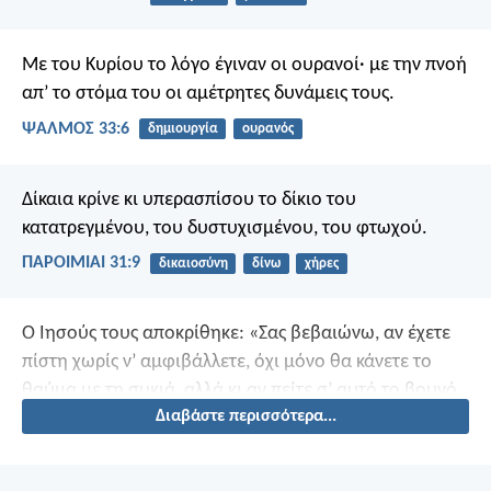
Με του Κυρίου το λόγο έγιναν οι ουρανοί·
με την πνοή
απ’ το στόμα του
οι αμέτρητες δυνάμεις τους.
ΨΑΛΜΌΣ 33:6
δημιουργία
ουρανός
Δίκαια κρίνε κι υπερασπίσου το δίκιο του
κατατρεγμένου,
του δυστυχισμένου, του φτωχού.
ΠΑΡΟΙΜΙΑΙ 31:9
δικαιοσύνη
δίνω
χήρες
Ο Ιησούς τους αποκρίθηκε: «Σας βεβαιώνω, αν έχετε
πίστη χωρίς ν’ αμφιβάλλετε, όχι μόνο θα κάνετε το
θαύμα με τη συκιά, αλλά κι αν πείτε σ’ αυτό το βουνό,
Διαβάστε περισσότερα...
“σήκω και πέσε στη θάλασσα”, θα γίνει.»