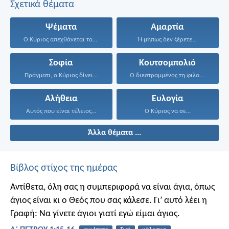
Σχετικά θέματα
Ψέματα
Αμαρτία
Ο Κύριος απεχθάνεται τους...
Ή μήπως δεν ξέρετε...
Σοφία
Κουτσομπολιό
Πράγματι, ο Κύριος δίνει...
Ο διεστραμμένος τη φιλονικία...
Αλήθεια
Ευλογία
Αυτός που είναι τέλειος...
Ο Κύριος να σε...
Άλλα θέματα ...
Βίβλος στίχος της ημέρας
Αντίθετα, όλη σας η συμπεριφορά να είναι άγια, όπως
άγιος είναι κι ο Θεός που σας κάλεσε. Γι’ αυτό λέει η
Γραφή: Να γίνετε άγιοι γιατί εγώ είμαι άγιος.