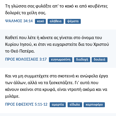
Τη γλώσσα σας φυλάξτε απ’ το κακό
κι από κουβέντες
δολερές
τα χείλη σας.
ΨΑΛΜΌΣ 34:14
κακό
αλήθεια
ψέματα
Καθετί που λέτε ή κάνετε ας γίνεται στο όνομα του
Κυρίου Ιησού, κι έτσι να ευχαριστείτε δια του Χριστού
το Θεό Πατέρα.
ΠΡΟΣ ΚΟΛΟΣΣΑΕΙΣ 3:17
ευγνωμοσύνη
διαδοχή
δουλειά
Και να μη συμμετέχετε στα σκοτεινά κι ανώφελα έργα
των άλλων, αλλά να τα ξεσκεπάζετε. Γι’ αυτά που
κάνουν εκείνοι στα κρυφά, είναι ντροπή ακόμα και να
μιλάμε.
ΠΡΟΣ ΕΦΕΣΙΟΥΣ 5:11-12
αμαρτία
είδωλα
καρποφόρο