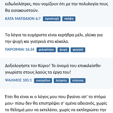
ειδωλολάτρες, που νομίζουν ότι με την πολυλογία τους
θα εισακουστούν.
ΚΑΤΑ ΜΑΤΘΑΙΟΝ 6:7
προσευχή
σκέψη
Τα λόγια τα ευχάριστα είναι κερήθρα μέλι,
γλύκα για
την ψυχή και γιατρειά στα κόκαλα.
ΠΑΡΟΙΜΙΑΙ 16:24
φιλικότητα
ψυχή
φαγητό
Δοξολογήστε τον Κύριο!
Το όνομά του επικαλείσθε·
γνωρίστε στους λαούς τα έργα του!
ΨΑΛΜΌΣ 105:1
ευαγγέλιο
λατρεία
επαινος
Έτσι θα είναι κι ο λόγος μου που βγαίνει απ’ το στόμα
μου· πίσω δεν θα επιστρέψει σ’ εμένα αδειανός, χωρίς
το θέλημά μου να εκτελέσει, χωρίς να εκπληρώσει την