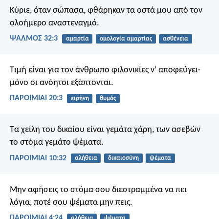
Κύριε, όταν σώπασα,
φθάρηκαν τα οστά μου
από τον
ολοήμερο αναστεναγμό.
ΨΑΛΜΌΣ 32:3
αμαρτία
ομολογία αμαρτίας
ασθένεια
Τιμή είναι για τον άνθρωπο φιλονικίες ν’ αποφεύγει·
μόνο οι ανόητοι εξάπτονται.
ΠΑΡΟΙΜΙΑΙ 20:3
ειρήνη
θυμός
Τα χείλη του δικαίου είναι γεμάτα χάρη,
των ασεβών
το στόμα γεμάτο ψέματα.
ΠΑΡΟΙΜΙΑΙ 10:32
αλήθεια
δικαιοσύνη
ψέματα
Μην αφήσεις το στόμα σου διεστραμμένα να πει
λόγια,
ποτέ σου ψέματα μην πεις.
ΠΑΡΟΙΜΙΑΙ 4:24
αλήθεια
ψέματα