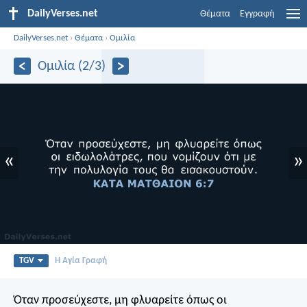
DailyVerses.net
Θέματα
Εγγραφή
DailyVerses.net
›
Θέματα
›
Ομιλία
Ομιλία (2/3)
«
»
TGV
Η Αγία Γραφή
Όταν προσεύχεστε, μη φλυαρείτε όπως οι