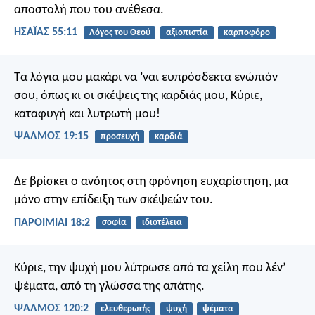
αποστολή που του ανέθεσα.
ΗΣΑΪΑΣ 55:11
Λόγος του Θεού
αξιοπιστία
καρποφόρο
Τα λόγια μου μακάρι να ’ναι ευπρόσδεκτα ενώπιόν
σου,
όπως κι οι σκέψεις της καρδιάς μου,
Κύριε,
καταφυγή και λυτρωτή μου!
ΨΑΛΜΌΣ 19:15
προσευχή
καρδιά
Δε βρίσκει ο ανόητος στη φρόνηση ευχαρίστηση,
μα
μόνο στην επίδειξη των σκέψεών του.
ΠΑΡΟΙΜΙΑΙ 18:2
σοφία
ιδιοτέλεια
Κύριε, την ψυχή μου λύτρωσε
από τα χείλη που λέν’
ψέματα,
από τη γλώσσα της απάτης.
ΨΑΛΜΌΣ 120:2
ελευθερωτής
ψυχή
ψέματα