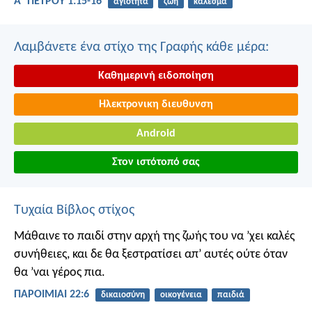
Α΄ ΠΕΤΡΟΥ 1:15-16
αγιότητα
ζωή
κάλεσμα
Λαμβάνετε ένα στίχο της Γραφής κάθε μέρα:
Καθημερινή ειδοποίηση
Ηλεκτρονικη διευθυνση
Android
Στον ιστότοπό σας
Τυχαία Βίβλος στίχος
Μάθαινε το παιδί στην αρχή της ζωής του να ’χει καλές
συνήθειες,
και δε θα ξεστρατίσει απ’ αυτές ούτε όταν
θα ’ναι γέρος πια.
ΠΑΡΟΙΜΙΑΙ 22:6
δικαιοσύνη
οικογένεια
παιδιά