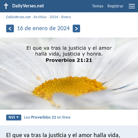
DailyVerses.net
Temas
Registrar
DailyVerses.net
›
Archivo
›
2024
›
Enero
16 de enero de 2024
Lea
Proverbios 21
en línea
NVI
El que va tras la justicia y el amor
halla vida,