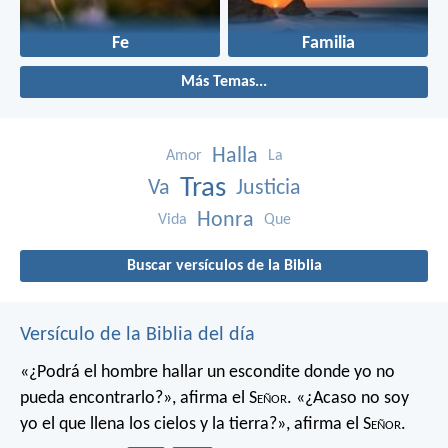
Fe
Familia
Más Temas...
Halla
Amor
La
Tras
Va
Justicia
Honra
Vida
Que
Buscar versículos de la Biblia
Versículo de la Biblia del día
«¿Podrá el hombre hallar un escondite
donde yo no
pueda encontrarlo?»,
afirma el S
eñor
.
«¿Acaso no soy
yo el que llena los cielos y la tierra?»,
afirma el S
eñor
.