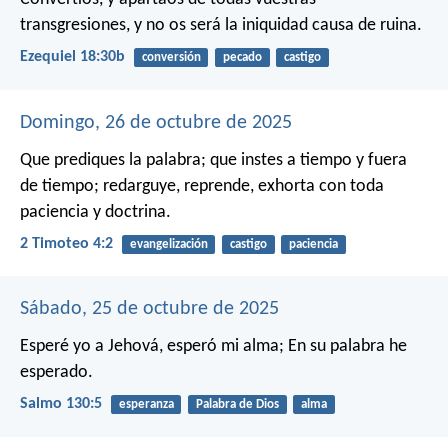
transgresiones, y no os será la iniquidad causa de ruina.
Ezequiel 18:30b
conversión
pecado
castigo
Domingo, 26 de octubre de 2025
Que prediques la palabra; que instes a tiempo y fuera
de tiempo; redarguye, reprende, exhorta con toda
paciencia y doctrina.
2 Timoteo 4:2
evangelización
castigo
paciencia
Sábado, 25 de octubre de 2025
Esperé yo a Jehová, esperó mi alma;
En su palabra he
esperado.
Salmo 130:5
esperanza
Palabra de Dios
alma