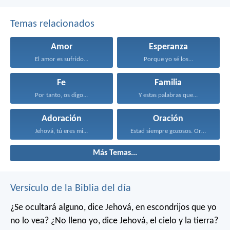
Temas relacionados
Amor
Esperanza
El amor es sufrido...
Porque yo sé los...
Fe
Familia
Por tanto, os digo...
Y estas palabras que...
Adoración
Oración
Jehová, tú eres mi...
Estad siempre gozosos. Orad...
Más Temas...
Versículo de la Biblia del día
¿Se ocultará alguno, dice Jehová, en escondrijos que yo
no lo vea?
¿No lleno yo, dice Jehová, el cielo y la tierra?