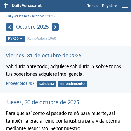
DailyVerses.net
Temas
Registrar
DailyVerses.net
›
Archivo
›
2025
Octubre 2025
RVR60
Reina-Valera 1960
Viernes, 31 de octubre de 2025
Sabiduría ante todo; adquiere sabiduría;
Y sobre todas
tus posesiones adquiere inteligencia.
Proverbios 4:7
sabiduría
entendimiento
Jueves, 30 de octubre de 2025
Para que así como el pecado reinó para muerte, así
también la gracia reine por la justicia para vida eterna
mediante Jesucristo, Señor nuestro.