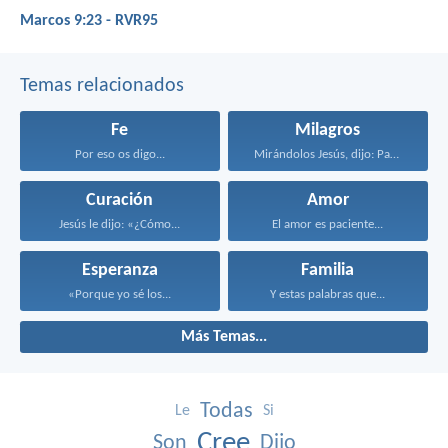
Marcos 9:23 - RVR95
Temas relacionados
Fe
Milagros
Por eso os digo...
Mirándolos Jesús, dijo: Para...
Curación
Amor
Jesús le dijo: «¿Cómo...
El amor es paciente...
Esperanza
Familia
«Porque yo sé los...
Y estas palabras que...
Más Temas...
Todas
Le
Si
Cree
Son
Dijo