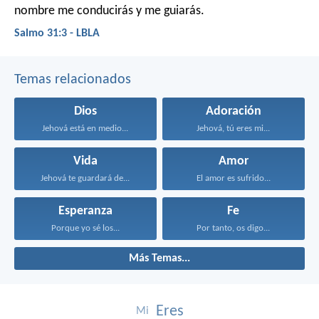
nombre me conducirás y me guiarás.
Salmo 31:3 - LBLA
Temas relacionados
Dios
Adoración
Jehová está en medio...
Jehová, tú eres mi...
Vida
Amor
Jehová te guardará de...
El amor es sufrido...
Esperanza
Fe
Porque yo sé los...
Por tanto, os digo...
Más Temas...
Eres
Mi