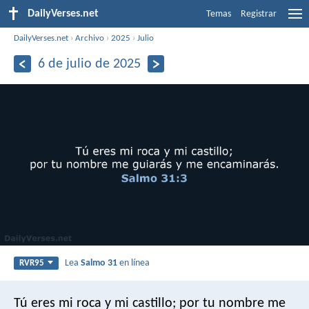
DailyVerses.net
Temas
Registrar
DailyVerses.net
›
Archivo
›
2025
›
Julio
6 de julio de 2025
Lea
Salmo 31
en línea
RVR95
Tú eres mi roca y mi castillo;
por tu nombre me