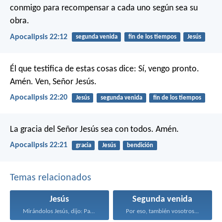
conmigo para recompensar a cada uno según sea su
obra.
Apocalipsis 22:12
segunda venida
fin de los tiempos
Jesús
Él que testifica de estas cosas dice: Sí, vengo pronto.
Amén. Ven, Señor Jesús.
Apocalipsis 22:20
Jesús
segunda venida
fin de los tiempos
La gracia del Señor Jesús sea con todos. Amén.
Apocalipsis 22:21
gracia
Jesús
bendición
Temas relacionados
Jesús
Segunda venida
Mirándolos Jesús, dijo: Para...
Por eso, también vosotros...