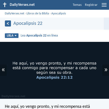
DailyVerses.net
Temas
Registrar
DailyVerses.net
›
Libros de la Biblia
›
Apocalipsis
Apocalipsis 22
Lea
Apocalipsis 22
en línea
LBLA
«
»
He aquí, yo vengo pronto, y mi recompensa está