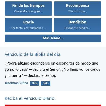
Fin de los tiempos
Recompensa
Que nadie os engañe...
Y todo lo que...
Gracia
Bendición
Por tanto, acerquémonos con...
El Señor te bendiga...
Más Temas...
Versículo de la Biblia del día
¿Podrá alguno esconderse en escondites
de modo que
yo no lo vea? —declara el Señor.
¿No lleno yo los cielos
y la tierra? —declara el Señor.
Jeremías 23:24
Dios
cielo
Reciba el Versículo Diario: