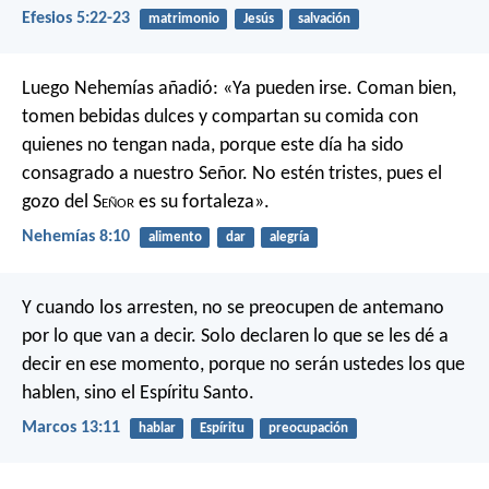
Efesios 5:22-23
matrimonio
Jesús
salvación
Luego Nehemías añadió: «Ya pueden irse. Coman bien,
tomen bebidas dulces y compartan su comida con
quienes no tengan nada, porque este día ha sido
consagrado a nuestro Señor. No estén tristes, pues el
gozo del S
eñor
es su fortaleza».
Nehemías 8:10
alimento
dar
alegría
Y cuando los arresten, no se preocupen de antemano
por lo que van a decir. Solo declaren lo que se les dé a
decir en ese momento, porque no serán ustedes los que
hablen, sino el Espíritu Santo.
Marcos 13:11
hablar
Espíritu
preocupación