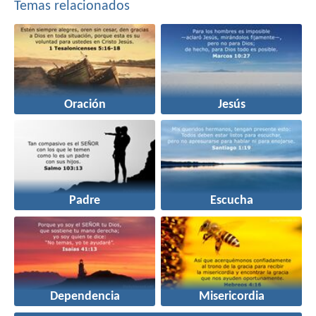
Temas relacionados
Oración
Jesús
Padre
Escucha
Dependencia
Misericordia