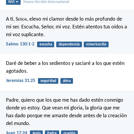
NVI
Nueva Versión Internacional
A ti, S
eñor
, elevo mi clamor desde lo más profundo de
mi ser.
Escucha, Señor, mi voz.
Estén atentos tus oídos
a
mi voz suplicante.
Salmo 130:1-2
escucha
dependencia
misericordia
Daré de beber a los sedientos y saciaré a los que estén
agotados.
Jeremías 31:25
seguridad
alma
Padre, quiero que los que me has dado estén conmigo
donde yo estoy. Que vean mi gloria, la gloria que me
has dado porque me amaste desde antes de la creación
del mundo.
Juan 17:24
Jesús
Padre
oración