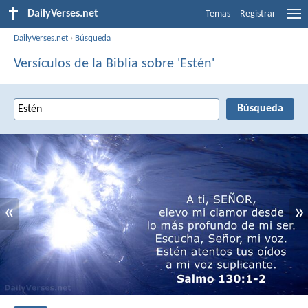
DailyVerses.net
Temas
Registrar
DailyVerses.net
›
Búsqueda
Versículos de la Biblia sobre 'Estén'
«
»