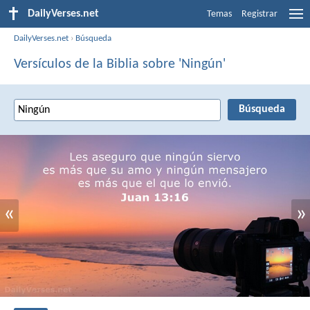
DailyVerses.net
Temas
Registrar
DailyVerses.net
›
Búsqueda
Versículos de la Biblia sobre 'Ningún'
«
»