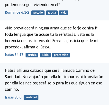
podemos seguir viviendo en él?
Romanos 6:1-2
pecado
gracia
vida
«No prevalecerá ninguna arma que se forje contra ti;
toda lengua que te acuse tú la refutarás.
Esta es la
herencia de los siervos del S
eñor
,
la justicia que de mí
procede»,
afirma el S
eñor
.
Isaías 54:17
justicia
juicio
protección
Habrá allí una calzada
que será llamada Camino de
Santidad.
No viajarán por ella los impuros
ni transitarán
por ella los necios;
será solo para los que siguen en ese
camino.
Isaías 35:8
santidad