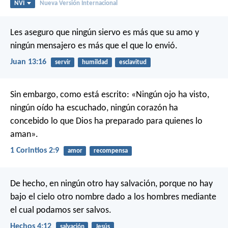
NVI
Nueva Versión Internacional
Les aseguro que ningún siervo es más que su amo y
ningún mensajero es más que el que lo envió.
Juan 13:16
servir
humildad
esclavitud
Sin embargo, como está escrito:
«Ningún ojo ha visto,
ningún oído ha escuchado,
ningún corazón ha
concebido
lo que Dios ha preparado para quienes lo
aman».
1 Corintios 2:9
amor
recompensa
De hecho, en ningún otro hay salvación, porque no hay
bajo el cielo otro nombre dado a los hombres mediante
el cual podamos ser salvos.
Hechos 4:12
salvación
Jesús