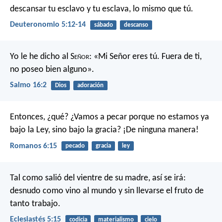
descansar tu esclavo y tu esclava, lo mismo que tú.
Deuteronomio 5:12-14
sábado
descanso
Yo le he dicho al S
eñor
: «Mi Señor eres tú.
Fuera de ti,
no poseo bien alguno».
Salmo 16:2
Dios
adoración
Entonces, ¿qué? ¿Vamos a pecar porque no estamos ya
bajo la Ley, sino bajo la gracia? ¡De ninguna manera!
Romanos 6:15
pecado
gracia
ley
Tal como salió del vientre de su madre,
así se irá:
desnudo como vino al mundo
y sin llevarse el fruto de
tanto trabajo.
Eclesiastés 5:15
codicia
materialismo
cielo