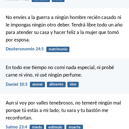
No envíes a la guerra a ningún hombre recién casado ni
le impongas ningún otro deber. Tendrá libre todo un año
para atender su casa y hacer feliz a la mujer que tomó
por esposa.
Deuteronomio 24:5
matrimonio
En todo ese tiempo no comí nada especial, ni probé
carne ni vino, ni usé ningún perfume.
Daniel 10:3
ayunar
alimento
vino
Aun si voy
por valles tenebrosos,
no temeré ningún mal
porque tú estás a mi lado;
tu vara y tu bastón me
reconfortan.
Salmo 23:4
miedo
estímulo
muerte