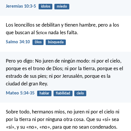
Jeremías 10:3-5
ídolos
miedo
Los leoncillos se debilitan y tienen hambre,
pero a los
que buscan al S
eñor
nada les falta.
Salmo 34:10
Dios
búsqueda
Pero yo digo: No juren de ningún modo: ni por el cielo,
porque es el trono de Dios; ni por la tierra, porque es el
estrado de sus pies; ni por Jerusalén, porque es la
ciudad del gran Rey.
Mateo 5:34-35
hablar
fiabilidad
cielo
Sobre todo, hermanos míos, no juren ni por el cielo ni
por la tierra ni por ninguna otra cosa. Que su «sí» sea
«sí», y su «no», «no», para que no sean condenados.