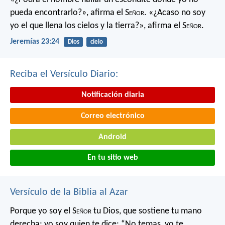
pueda encontrarlo?»,
afirma el S
eñor
.
«¿Acaso no soy
yo el que llena los cielos y la tierra?»,
afirma el S
eñor
.
Jeremías 23:24
Dios
cielo
Reciba el Versículo Diario:
Notificación diaria
Correo electrónico
Android
En tu sitio web
Versículo de la Biblia al Azar
Porque yo soy el S
eñor
tu Dios,
que sostiene tu mano
derecha;
yo soy quien te dice:
“No temas, yo te