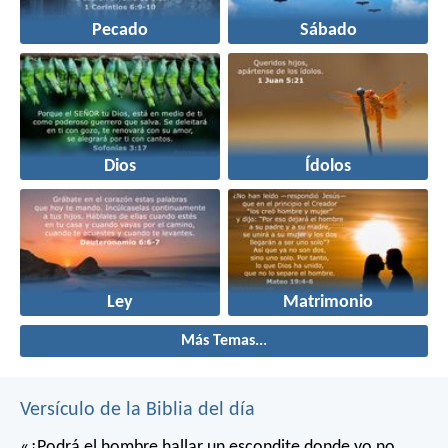
Pecado
Sábado
Dios
Ídolos
Ley
Matrimonio
Más Temas...
Versículo de la Biblia del día
«¿Podrá el hombre hallar un escondite
donde yo no