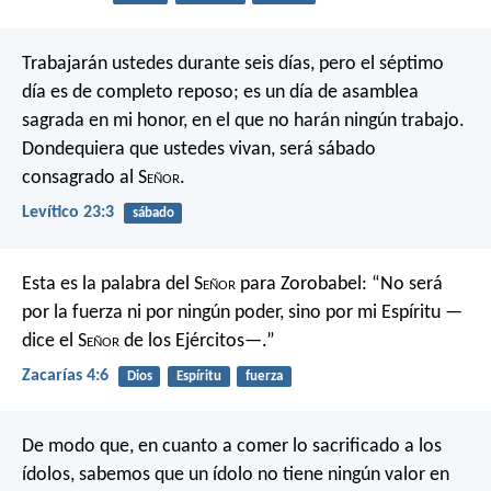
Trabajarán ustedes durante seis días, pero el séptimo
día es de completo reposo; es un día de asamblea
sagrada en mi honor, en el que no harán ningún trabajo.
Dondequiera que ustedes vivan, será sábado
consagrado al S
eñor
.
Levítico 23:3
sábado
Esta es la palabra del S
eñor
para Zorobabel:
“No será
por la fuerza ni por ningún poder, sino por mi Espíritu —
dice el S
eñor
de los Ejércitos—.”
Zacarías 4:6
Dios
Espíritu
fuerza
De modo que, en cuanto a comer lo sacrificado a los
ídolos, sabemos que un ídolo no tiene ningún valor en