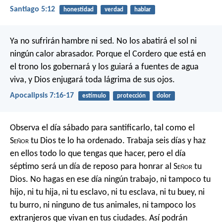
Santiago 5:12
honestidad
verdad
hablar
Ya no sufrirán hambre ni sed.
No los abatirá el sol ni
ningún calor abrasador.
Porque el Cordero que está en
el trono los gobernará
y los guiará a fuentes de agua
viva,
y Dios enjugará toda lágrima de sus ojos.
Apocalipsis 7:16-17
estímulo
protección
dolor
Observa el día sábado para santificarlo, tal como el
S
eñor
tu Dios te lo ha ordenado. Trabaja seis días y haz
en ellos todo lo que tengas que hacer, pero el día
séptimo será un día de reposo para honrar al S
eñor
tu
Dios. No hagas en ese día ningún trabajo, ni tampoco tu
hijo, ni tu hija, ni tu esclavo, ni tu esclava, ni tu buey, ni
tu burro, ni ninguno de tus animales, ni tampoco los
extranjeros que vivan en tus ciudades. Así podrán