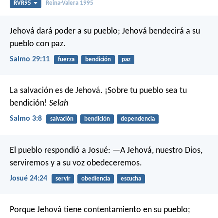
RVR95
Reina-Valera 1995
Jehová dará poder a su pueblo;
Jehová bendecirá a su
pueblo con paz.
Salmo 29:11
fuerza
bendición
paz
La salvación es de Jehová.
¡Sobre tu pueblo sea tu
bendición!
Selah
Salmo 3:8
salvación
bendición
dependencia
El pueblo respondió a Josué: —A Jehová, nuestro Dios,
serviremos y a su voz obedeceremos.
Josué 24:24
servir
obediencia
escucha
Porque Jehová tiene contentamiento en su pueblo;