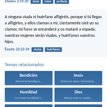
Efesios 2:19-20
Jesús
reino
profecía
A ninguna viuda ni huérfano afligiréis, porque si tú llegas
a afligirlos, y ellos claman a mí, ciertamente oiré yo su
clamor, mi furor se encenderá y os mataré a espada;
vuestras mujeres serán viudas, y huérfanos vuestros
hijos.
Éxodo 22:22-24
viudas
huérfanos
Temas relacionados
Bendición
Jesús
Jehová te bendiga y...
Entonces Jesús, mirándolos, dijo...
Humildad
Dios
Con toda humildad y...
Jehová está en medio...