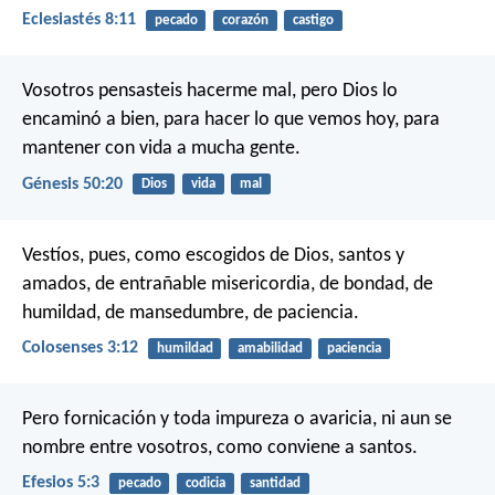
Eclesiastés 8:11
pecado
corazón
castigo
Vosotros pensasteis hacerme mal, pero Dios lo
encaminó a bien, para hacer lo que vemos hoy, para
mantener con vida a mucha gente.
Génesis 50:20
Dios
vida
mal
Vestíos, pues, como escogidos de Dios, santos y
amados, de entrañable misericordia, de bondad, de
humildad, de mansedumbre, de paciencia.
Colosenses 3:12
humildad
amabilidad
paciencia
Pero fornicación y toda impureza o avaricia, ni aun se
nombre entre vosotros, como conviene a santos.
Efesios 5:3
pecado
codicia
santidad