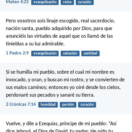
Mateo 4:23
evangelización
reino
curación
Pero vosotros sois linaje escogido, real sacerdocio,
nación santa, pueblo adquirido por Dios, para que
anunciéis las virtudes de aquel que os llamó de las
tinieblas a su luz admirable.
1 Pedro 2:9
evangelización
salvación
santidad
Si se humilla mi pueblo, sobre el cual mi nombre es
invocado, y oran, y buscan mi rostro, y se convierten de
sus malos caminos; entonces yo oiré desde los cielos,
perdonaré sus pecados y sanaré su tierra.
2 Crónicas 7:14
humildad
perdón
curación
Vuelve, y dile a Ezequías, príncipe de mi pueblo: “Así
dice Jehová, el Dios de David, tu padre: He oído tu