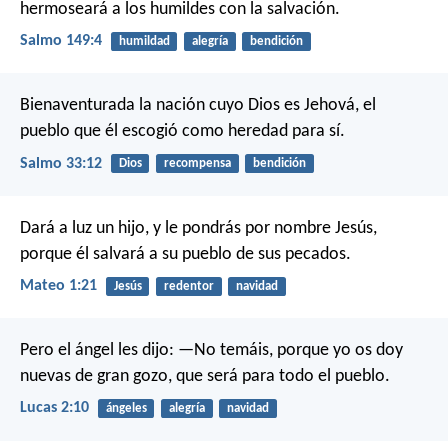
hermoseará a los humildes con la salvación.
Salmo 149:4
humildad
alegría
bendición
Bienaventurada la nación cuyo Dios es Jehová,
el
pueblo que él escogió como heredad para sí.
Salmo 33:12
Dios
recompensa
bendición
Dará a luz un hijo, y le pondrás por nombre Jesús,
porque él salvará a su pueblo de sus pecados.
Mateo 1:21
Jesús
redentor
navidad
Pero el ángel les dijo:
—No temáis, porque yo os doy
nuevas de gran gozo, que será para todo el pueblo.
Lucas 2:10
ángeles
alegría
navidad