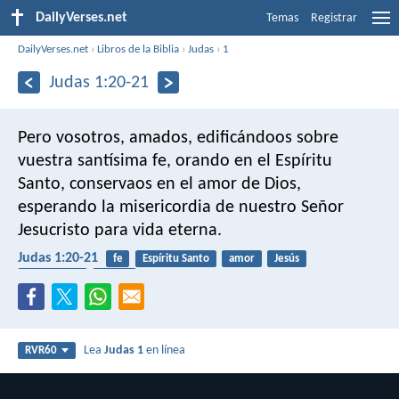
DailyVerses.net
Temas
Registrar
DailyVerses.net
›
Libros de la Biblia
›
Judas
›
1
Judas 1:20-21
Pero vosotros, amados, edificándoos sobre
vuestra santísima fe, orando en el Espíritu
Santo, conservaos en el amor de Dios,
esperando la misericordia de nuestro Señor
Jesucristo para vida eterna.
Judas 1:20-21
fe
Espíritu Santo
amor
Jesús
vida eterna
iglesia
Lea
Judas 1
en línea
RVR60