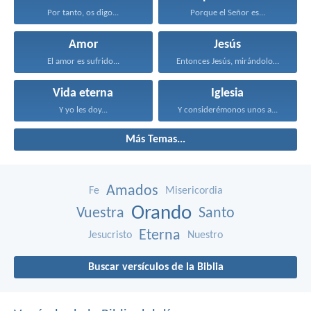
Por tanto, os digo...
Porque el Señor es...
Amor
Jesús
El amor es sufrido...
Entonces Jesús, mirándolos, dijo...
Vida eterna
Iglesia
Y yo les doy...
Y considerémonos unos a...
Más Temas...
Amados
Fe
Misericordia
Orando
Vuestra
Santo
Eterna
Jesucristo
Nuestro
Buscar versículos de la Biblia