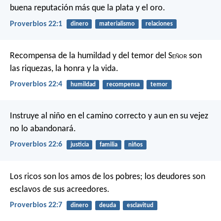
buena reputación más que la plata y el oro.
Proverbios 22:1
dinero
materialismo
relaciones
Recompensa de la humildad y del temor del S
eñor
son
las riquezas, la honra y la vida.
Proverbios 22:4
humildad
recompensa
temor
Instruye al niño en el camino correcto
y aun en su vejez
no lo abandonará.
Proverbios 22:6
justicia
familia
niños
Los ricos son los amos de los pobres;
los deudores son
esclavos de sus acreedores.
Proverbios 22:7
dinero
deuda
esclavitud