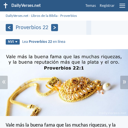
DailyVerses.net
Temas
Registrar
DailyVerses.net
›
Libros de la Biblia
›
Proverbios
Proverbios 22
Lea
Proverbios 22
en línea
NVI
«
»
Vale más la buena fama que las muchas riquezas,
y la