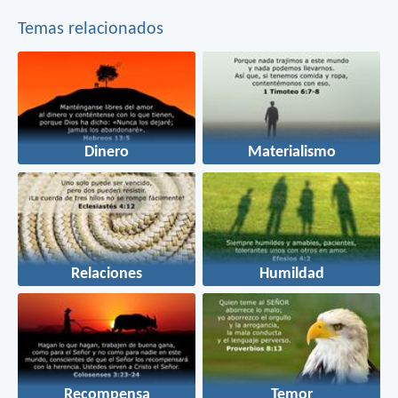
Temas relacionados
Dinero
Materialismo
Relaciones
Humildad
Recompensa
Temor