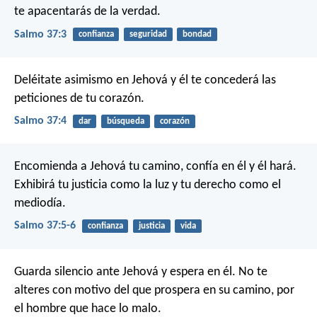
te apacentarás de la verdad.
Salmo 37:3
confianza
seguridad
bondad
Deléitate asimismo en Jehová
y él te concederá las
peticiones de tu corazón.
Salmo 37:4
dar
búsqueda
corazón
Encomienda a Jehová tu camino,
confía en él y él hará.
Exhibirá tu justicia como la luz
y tu derecho como el
mediodía.
Salmo 37:5-6
confianza
justicia
vida
Guarda silencio ante Jehová y espera en él.
No te
alteres con motivo del que prospera en su camino,
por
el hombre que hace lo malo.