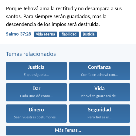
Porque Jehová ama la rectitud
y no desampara a sus
santos.
Para siempre serán guardados,
mas la
descendencia de los impíos será destruida.
Salmo 37:28
vida eterna
fiabilidad
justicia
Temas relacionados
Justicia
Confianza
El que sigue la...
Confía en Jehová con...
Dar
Vida
Cada uno dé como...
Jehová te guardará de...
Dinero
Seguridad
Sean vuestras costumbres sin...
Pero fiel es el...
Más Temas...