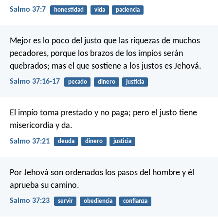
Salmo 37:7
honestidad
vida
paciencia
Mejor es lo poco del justo
que las riquezas de muchos
pecadores,
porque los brazos de los impíos serán
quebrados;
mas el que sostiene a los justos es Jehová.
Salmo 37:16-17
pecado
dinero
justicia
El impío toma prestado y no paga;
pero el justo tiene
misericordia y da.
Salmo 37:21
deuda
dinero
justicia
Por Jehová son ordenados los pasos del hombre
y él
aprueba su camino.
Salmo 37:23
servir
obediencia
confianza