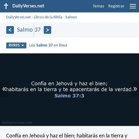
DailyVerses.net
Temas
Registrar
DailyVerses.net
›
Libros de la Biblia
›
Salmos
Salmo 37
Lea
Salmo 37
en línea
RVR95
«
»
Confía en Jehová y haz el bien;
habitarás en la tierra y