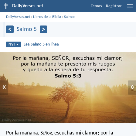
DailyVerses.net
Temas
Registrar
DailyVerses.net
›
Libros de la Biblia
›
Salmos
Salmo 5
Lea
Salmo 5
en línea
NVI
«
»
Por la mañana, S
eñor
, escuchas mi clamor;
por la