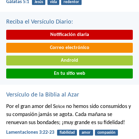
Gálatas 5:1
Jesús
vida
redentor
Reciba el Versículo Diario:
Notificación diaria
Correo electrónico
Android
En tu sitio web
Versículo de la Biblia al Azar
Por el gran amor del S
eñor
no hemos sido consumidos
y
su compasión jamás se agota.
Cada mañana se
renuevan sus bondades;
¡muy grande es su fidelidad!
Lamentaciones 3:22-23
fiabilidad
amor
compasión