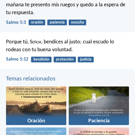
mañana te presento mis ruegos
y quedo a la espera de
tu respuesta.
Salmo 5:3
oración
paciencia
escucha
Porque tú, S
eñor
, bendices al justo;
cual escudo lo
rodeas con tu buena voluntad.
Salmo 5:12
bendición
protección
justicia
Temas relacionados
Oración
Paciencia