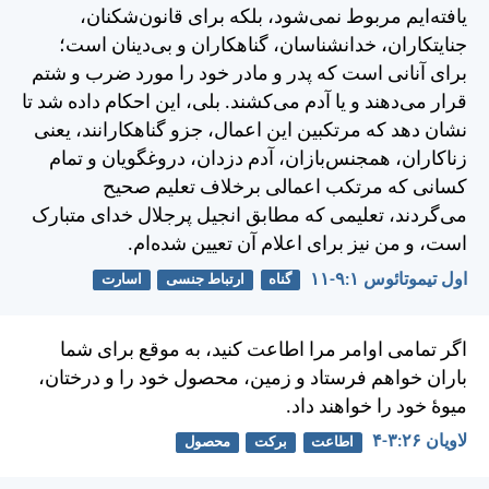
يافته‌ايم مربوط نمی‌شود، بلكه برای قانون‌شكنان،
جنايتكاران، خدانشناسان، گناهكاران و بی‌دينان است؛
برای آنانی است كه پدر و مادر خود را مورد ضرب و شتم
قرار می‌دهند و يا آدم می‌كشند. بلی، اين احكام داده شد تا
نشان دهد كه مرتكبين اين اعمال، جزو گناهكارانند، يعنی
زناكاران، همجنس‌بازان، آدم دزدان، دروغگويان و تمام
كسانی كه مرتكب اعمالی برخلاف تعليم صحيح
می‌گردند، تعليمی كه مطابق انجيل پرجلال خدای متبارک
است، و من نيز برای اعلام آن تعيين شده‌ام.
اول تيموتائوس ۱:‏۹-‏۱۱
گناه
ارتباط جنسی
اسارت
اگر تمامی اوامر مرا اطاعت كنيد، به موقع برای شما
باران خواهم فرستاد و زمين، محصول خود را و درختان،
ميوهٔ خود را خواهند داد.
لاويان ۲۶:‏۳-‏۴
اطاعت
برکت
محصول