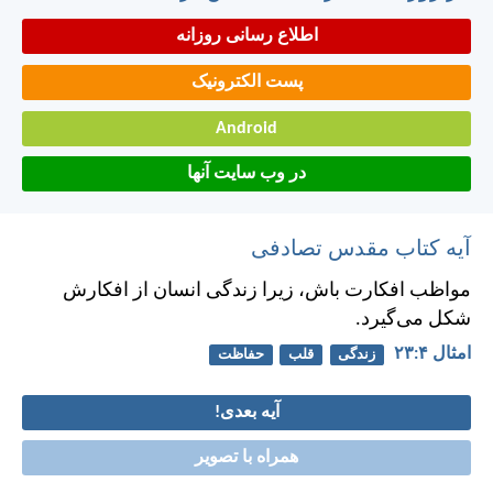
اطلاع رسانی روزانه
پست الکترونیک
Android
در وب سایت آنها
آیه کتاب مقدس تصادفی
مواظب افكارت باش، زيرا زندگی انسان از افكارش
شكل می‌گيرد.
امثال ۴:‏۲۳
زندگی
قلب
حفاظت
آیه بعدی!
همراه با تصویر