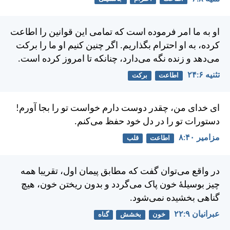
او به ما امر فرموده است كه تمامی اين قوانين را اطاعت
كرده، به او احترام بگذاريم. اگر چنين كنيم او ما را بركت
می‌دهد و زنده نگه می‌دارد، چنانكه تا امروز كرده است.
تثنيه ۶:‏۲۴
اطاعت
برکت
ای خدای من، چقدر دوست دارم خواست تو را بجا آورم!
دستورات تو را در دل خود حفظ می‌كنم.
مزامير ۴۰:‏۸
اطاعت
قلب
در واقع می‌توان گفت كه مطابق پيمان اول، تقريبا همه
چيز بوسيلهٔ خون پاک می‌گردد و بدون ريختن خون، هيچ
گناهی بخشيده نمی‌شود.
عبرانيان ۹:‏۲۲
خون
بخشش
گناه