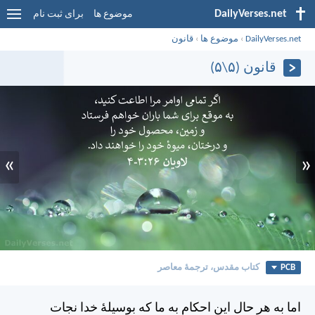
DailyVerses.net
موضوع ها
برای ثبت نام
DailyVerses.net
›
موضوع ها
›
قانون
قانون (۵\۵)
»
«
PCB
کتاب مقدس، ترجمۀ معاصر
اما به هر حال اين احكام به ما كه بوسيلهٔ خدا نجات