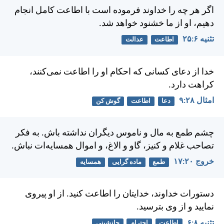
اگر هر چه را خداوند فرموده است با اطاعت كامل انجام
دهيم، او از ما خشنود خواهد شد.
تثنيه ۶:‏۲۵
اطاعت
عدالت
خدا از دعای كسانی كه احكام او را اطاعت نمی‌كنند،
كراهت دارد.
امثال ۲۸:‏۹
دعا
اطاعت
گوش کن
چشم طمع به مال و ناموس ديگران نداشته باش. به فكر
تصاحب غلام و كنيز، گاو و الاغ، و اموال همسايه‌ات نباش.
خروج ۲۰:‏۱۷
طمع
ماده گرایی
همسایه
دستورات خداوند، خدايتان را اطاعت كنيد. از او پيروی
نماييد و از وی بترسيد.
تثنيه ۸:‏۶
اطاعت
احترام
جانشینی