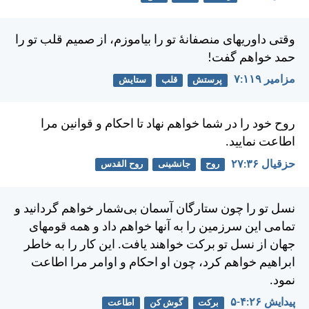
وقتی داوريهای منصفانهٔ تو را بياموزم، از صميم قلب تو را
حمد خواهم گفت!
مزامير ۱۱۹:‏۷
پرستش
قلب
ستایش
روح خود را در شما خواهم نهاد تا احكام و قوانين مرا
اطاعت نماييد.
حزقيال ۳۶:‏۲۷
روح
جانشینی
روح القدس
نسل تو را چون ستارگان آسمان بی‌شمار خواهم گردانيد و
تمامی اين سرزمين را به آنها خواهم داد و همه قومهای
جهان از نسل تو بركت خواهند يافت. اين كار را به خاطر
ابراهيم خواهم كرد، چون او احكام و اوامر مرا اطاعت
نمود.
پيدايش ۲۶:‏۴-‏۵
برکت
گوش کن
اطاعت