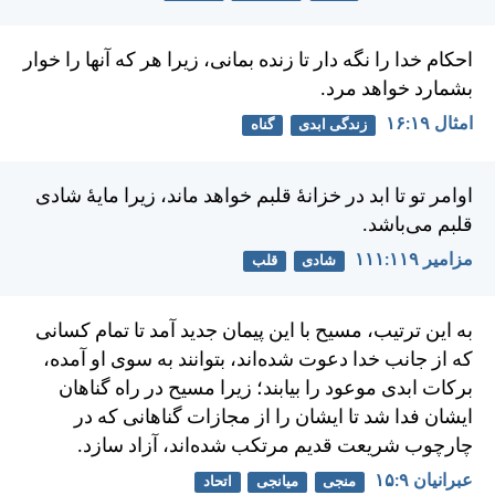
احكام خدا را نگه دار تا زنده بمانی، زيرا هر كه آنها را خوار
بشمارد خواهد مرد.
امثال ۱۹:‏۱۶
زندگی ابدی
گناه
اوامر تو تا ابد در خزانهٔ قلبم خواهد ماند، زيرا مايهٔ شادی
قلبم می‌باشد.
مزامير ۱۱۹:‏۱۱۱
شادی
قلب
به اين ترتيب، مسيح با اين پيمان جديد آمد تا تمام كسانی
كه از جانب خدا دعوت شده‌اند، بتوانند به سوی او آمده،
بركات ابدی موعود را بيابند؛ زيرا مسيح در راه گناهان
ايشان فدا شد تا ايشان را از مجازات گناهانی كه در
چارچوب شريعت قديم مرتكب شده‌اند، آزاد سازد.
عبرانيان ۹:‏۱۵
منجی
میانجی
اتحاد