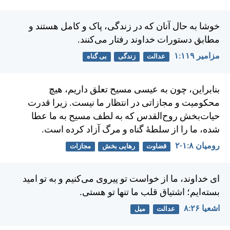
خوشا به حال آنان كه در زندگی، پاک و كامل هستند و
مطابق دستورات خداوند رفتار می‌كنند.
مزامير ۱۱۹:‏۱
عدالت
زندگی
بی گناه
بنابراين، چون به عيسی مسيح تعلق داريم، هيچ
محكوميت و مجازاتی در انتظار ما نيست. زيرا قدرت
حيات‌بخش روح‌القدس كه به لطف مسيح به ما عطا
شده، ما را از سلطهٔ گناه و مرگ آزاد كرده است.
رومیان ۸:‏۱-‏۲
قضاوت
رهایی بخش
مجازات
ای خداوند، ما از خواست تو پيروی می‌كنيم و به تو اميد
بسته‌ايم؛ اشتياق قلب ما تنها تو هستی.
اشعيا ۲۶:‏۸
عدالت
میل