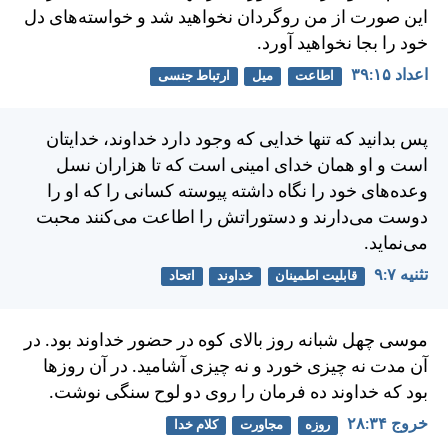
اين صورت از من روگردان نخواهيد شد و خواسته‌های دل
خود را بجا نخواهيد آورد.
اعداد ۱۵:‏۳۹
اطاعت
میل
ارتباط جنسی
پس بدانيد كه تنها خدايی كه وجود دارد خداوند، خدايتان
است و او همان خدای امينی است كه تا هزاران نسل
وعده‌های خود را نگاه داشته پيوسته كسانی را كه او را
دوست می‌دارند و دستوراتش را اطاعت می‌كنند محبت
می‌نمايد.
تثنيه ۷:‏۹
قابلیت اطمینان
خداوند
اتحاد
موسی چهل شبانه روز بالای كوه در حضور خداوند بود. در
آن مدت نه چيزی خورد و نه چيزی آشاميد. در آن روزها
بود كه خداوند ده فرمان را روی دو لوح سنگی نوشت.
خروج ۳۴:‏۲۸
روزه
مجاورت
کلام خدا