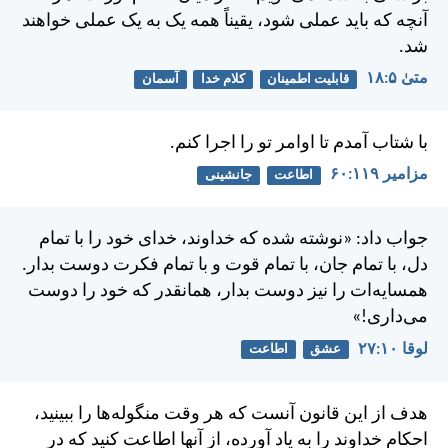
آنچه كه بايد عملی شود، يقيناً همه يک به يک عملی خواهند
شد.
متی‌ٰ ۵:‏۱۸
قابلیت اطمینان
کلام خدا
آسمان
با شتاب آمدم تا اوامر تو را اجرا كنم.
مزامير ۱۱۹:‏۶۰
اطاعت
جانشینی
جواب داد: «نوشته شده كه خداوند، خدای خود را با تمام
دل، با تمام جان، با تمام قوت و با تمام فكرت دوست بدار.
همسايه‌ات را نيز دوست بدار، همانقدر كه خود را دوست
می‌داری!»
لوقا ۱۰:‏۲۷
عشق
اطاعت
هدف از اين قانون آنست كه هر وقت منگوله‌ها را ببينيد،
احكام خداوند را به ياد آورده، از آنها اطاعت كنيد كه در