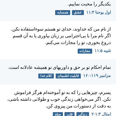
يكديگر را محبت نماييم.
اول يوحنا ۳:‏۱۱
عشق
همسایه
از نام من كه خداوند، خدای تو هستم سوءاستفاده نكن.
اگر نام مرا با بی‌احترامی بر زبان بياوری يا به آن قسم
دروغ بخوری، تو را مجازات می‌كنم.
تثنيه ۵:‏۱۱
مجازات
تمام احكام تو بر حق و داوريهای تو هميشه عادلانه است.
مزامير ۱۱۹:‏۱۶۰
قابلیت اطمینان
کلام خدا
پسرم، چيزهايی را كه به تو آموخته‌ام هرگز فراموش
نكن. اگر می‌خواهی زندگی خوب و طولانی داشته باشی،
به دقت از دستورات من پيروی كن.
امثال ۳:‏۱-‏۲
زندگی
قلب
صلح