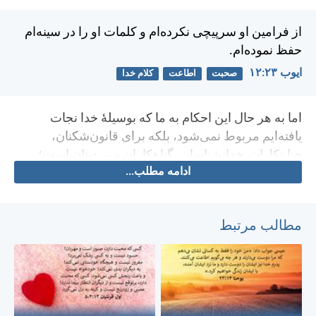
از فرامين او سرپيچی نكرده‌ام و كلمات او را در سينه‌ام
حفظ نموده‌ام.
ايوب ۲۳:‏۱۲
صحبت
اطاعت
کلام خدا
اما به هر حال اين احكام به ما كه بوسيلهٔ خدا نجات
يافته‌ايم مربوط نمی‌شود، بلكه برای قانون‌شكنان،
جنايتكاران، خدانشناسان، گناهكاران و بی‌دينان است؛
ادامه مطلب...
برای آنانی است كه پدر و مادر خود را مورد ضرب و شتم
قرار می‌دهند و يا آدم می‌كشند. بلی، اين احكام داده شد تا
نشان دهد كه مرتكبين اين اعمال، جزو گناهكارانند، يعنی
مطالب مرتبط
زناكاران، همجنس‌بازان، آدم دزدان، دروغگويان و تمام
كسانی كه مرتكب اعمالی برخلاف تعليم صحيح
می‌گردند، تعليمی كه مطابق انجيل پرجلال خدای متبارک
است، و من نيز برای اعلام آن تعيين شده‌ام.