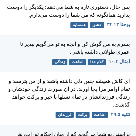
پس حال، دستوری تازه به شما می‌دهم: يكديگر را دوست
بداريد همانگونه كه من شما را دوست می‌دارم.
يوحنا ۱۳:‏۳۴
عشق
همسایه
پسرم به من گوش كن و آنچه به تو می‌گويم بپذير تا
عمری طولانی داشته باشی.
امثال ۴:‏۱۰
کلام خدا
اطاعت
زندگی
ای كاش هميشه چنين دلی داشته باشند و از من بترسند و
تمام اوامر مرا بجا آورند. در آن صورت زندگی خودشان و
زندگی فرزندانشان در تمام نسلها با خير و بركت خواهد
گذشت.
تثنيه ۵:‏۲۹
اطاعت
برکت
فرزندان
براستی به شما می‌گويم كه از ميان احكام تورات، هر