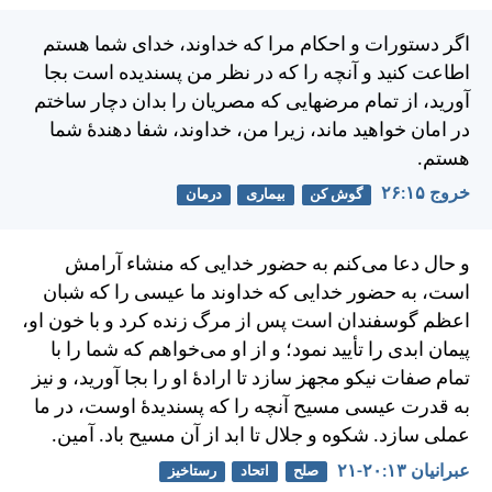
اگر دستورات و احكام مرا كه خداوند، خدای شما هستم
اطاعت كنيد و آنچه را كه در نظر من پسنديده است بجا
آوريد، از تمام مرضهايی كه مصريان را بدان دچار ساختم
در امان خواهيد ماند، زيرا من، خداوند، شفا دهندهٔ شما
هستم.
خروج ۱۵:‏۲۶
گوش کن
بیماری
درمان
و حال دعا می‌كنم به حضور خدايی كه منشاء آرامش
است، به حضور خدايی كه خداوند ما عيسی را كه شبان
اعظم گوسفندان است پس از مرگ زنده كرد و با خون او،
پيمان ابدی را تأييد نمود؛ و از او می‌خواهم كه شما را با
تمام صفات نيكو مجهز سازد تا ارادهٔ او را بجا آوريد، و نيز
به قدرت عيسی مسيح آنچه را كه پسنديدهٔ اوست، در ما
عملی سازد. شكوه و جلال تا ابد از آن مسيح باد. آمين.
عبرانيان ۱۳:‏۲۰-‏۲۱
صلح
اتحاد
رستاخیز