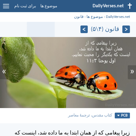
DailyVerses.net
موضوع ها
برای ثبت نام
DailyVerses.net
›
موضوع ها
›
قانون
قانون (۴\۵)
»
«
PCB
کتاب مقدس، ترجمۀ معاصر
زيرا پيغامی كه از همان ابتدا به ما داده شد، اينست كه