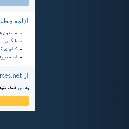
ادامه مطل
موضوع ها
بایگانی
کتابهای 
آیه معرو
از DailyVerses.net پشتیبانی کنید
به
من
کمک کنید ت