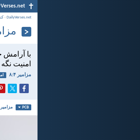
yVerses.net
DailyVerses.net
›
کت
مزامير
با آرامش خي
امنيت نگه 
مزامير ۴:‏۸
ام
مزامير ۴
PCB