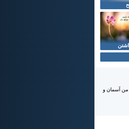
ح
اشتن
 من آسمان و