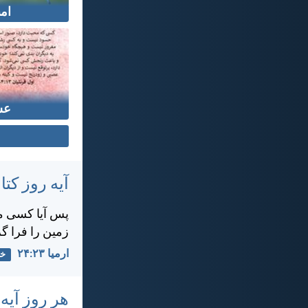
ام
عش
آیه روز ک
پس آيا كسی می
زمين را فرا گ
ارميا ۲۳:‏۲۴
خد
هر روز آیه