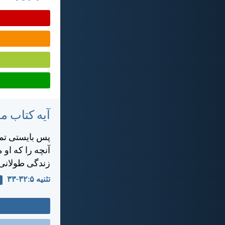
آیه کتاب 
پس بايستی تمام
آنچه را كه او 
زندگی طولانی 
تثنيه ۵:‏۳۲-‏۳۳