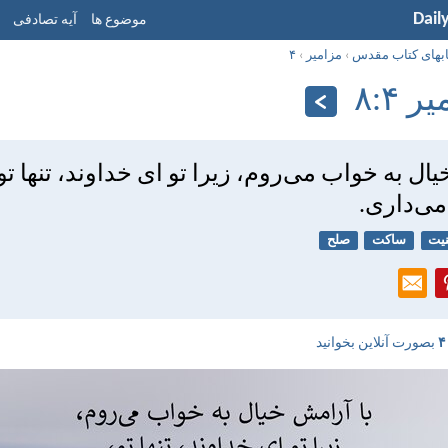
Dail
موضوع ها
آیه تصادفی
ابهای کتاب مقدس
›
مزامير
›
۴
 ۴:‏۸
ال به خواب می‌روم، زيرا تو ای خداوند، تنها تو،
می‌داری.
نیت
ساکت
صلح
بصورت آنلاین بخوانید