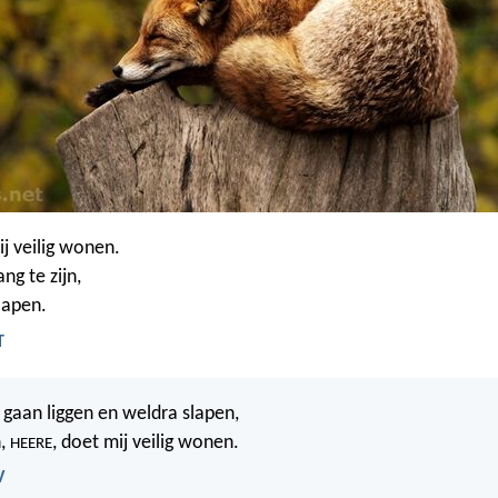
ij veilig wonen.
ng te zijn,
slapen.
T
k gaan liggen en weldra slapen,
n,
, doet mij veilig wonen.
HEERE
V