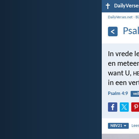
DailyVerse
DailyVerses.net
›
B
Psa
In vrede l
en meteen 
want U,
H
in een ver
Psalm 4:9
vei
Lee
NBV21