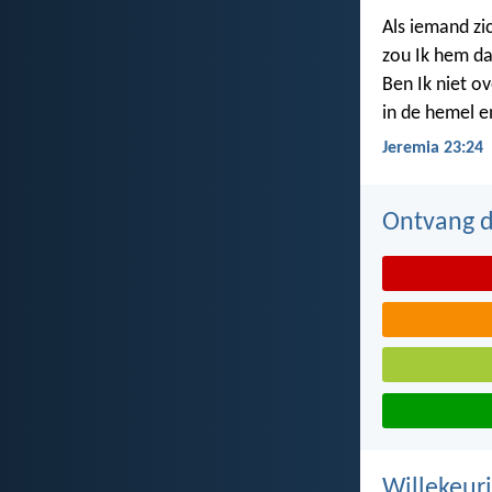
Als iemand zi
zou Ik hem da
Ben Ik niet ov
in de hemel e
Jeremia 23:24
Ontvang de
Willekeuri