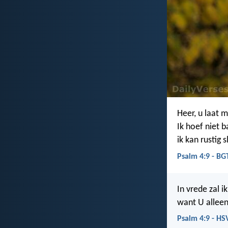
Heer, u laat m
Ik hoef niet ba
ik kan rustig 
Psalm 4:9 - BG
In vrede zal i
want U allee
Psalm 4:9 - HS