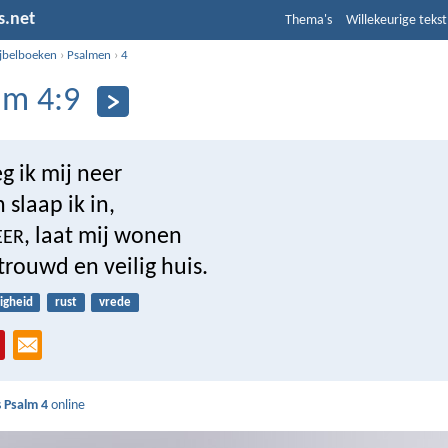
s.net
Thema's
Willekeurige tekst
ijbelboeken
›
Psalmen
›
4
lm 4:9
eg ik mij neer
slaap ik in,
, laat mij wonen
EER
trouwd en veilig huis.
ligheid
rust
vrede
s
Psalm 4
online