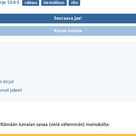
irje 13:4-5
rakkaus
kärsivällisyys
viha
Seuraava jae!
Kuvan kanssa
 kirjat
mmat jakeet
ittämään Jumalan sanaa (vielä vähemmän) mainoksilla: