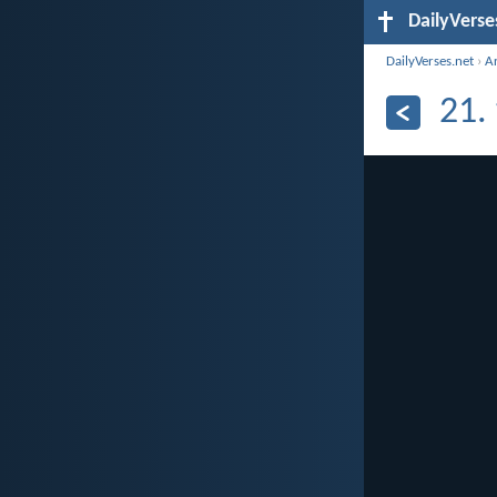
DailyVerse
DailyVerses.net
›
Ar
21.