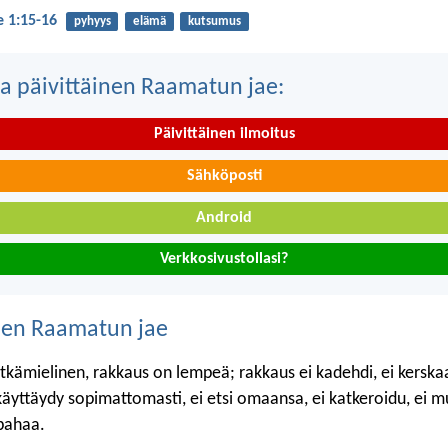
je 1:15-16
pyhyys
elämä
kutsumus
a päivittäinen Raamatun jae:
Päivittäinen ilmoitus
Sähköposti
Android
Verkkosivustollasi?
nen Raamatun jae
tkämielinen, rakkaus on lempeä; rakkaus ei kadehdi, ei kerskaa
 käyttäydy sopimattomasti, ei etsi omaansa, ei katkeroidu, ei m
pahaa.