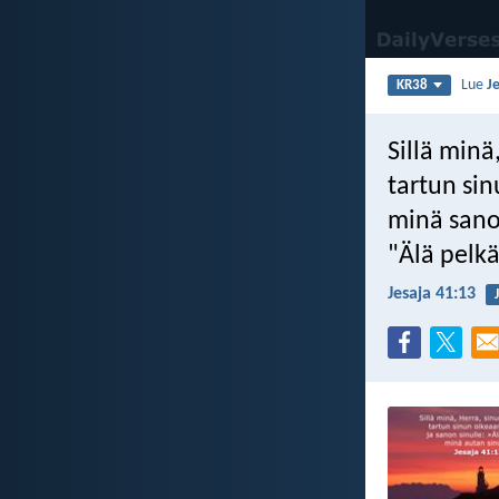
Lue
J
KR38
Sillä minä
tartun sin
minä sano
"Älä pelk
Jesaja 41:13