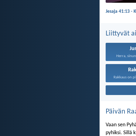
Jesaja 41:13 - 
Liittyvät 
Ju
Herra, sinun
Ra
Päivän Ra
Vaan sen Pyhä
pyhiksi. Sillä