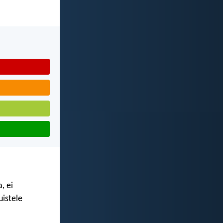
, ei
uistele