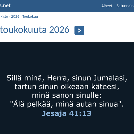
s.net
Aiheet
Satunnain
kisto
›
2026
›
Toukokuu
 toukokuuta 2026