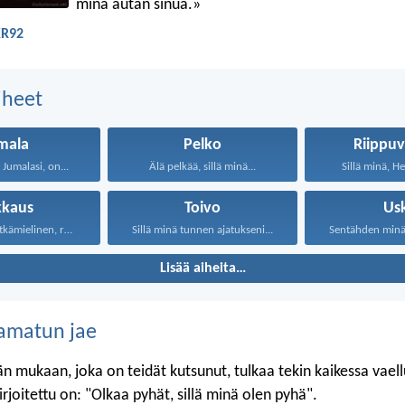
minä autan sinua.»
KR92
aiheet
mala
Pelko
Riippuv
 Jumalasi, on...
Älä pelkää, sillä minä...
Sillä minä, He
kkaus
Toivo
Us
Rakkaus on pitkämielinen, rakkaus...
Sillä minä tunnen ajatukseni...
Sentähden minä s
Lisää aiheita…
amatun jae
n mukaan, joka on teidät kutsunut, tulkaa tekin kaikessa vael
 kirjoitettu on: "Olkaa pyhät, sillä minä olen pyhä".