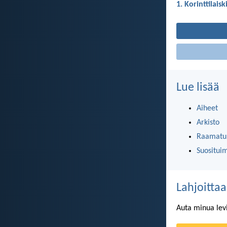
1. Korinttilaisk
Lue lisää
Aiheet
Arkisto
Raamatun
Suositui
Lahjoittaa
Auta minua lev