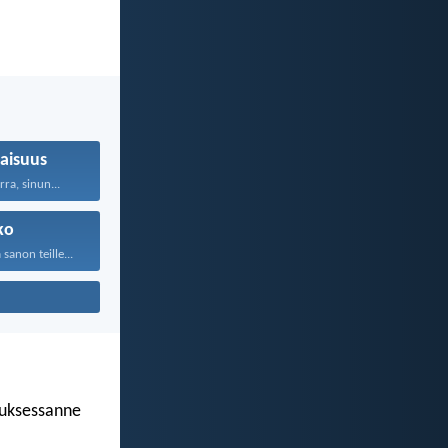
aisuus
rra, sinun...
ko
anon teille...
luksessanne