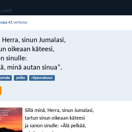
esaja 41
verkossa
, Herra, sinun Jumalasi,
un oikeaan käteesi,
n sinulle:
ää, minä autan sinua".
Jumala
pelko
riippuvaisuus
Sillä minä, Herra, sinun Jumalasi,
tartun sinun oikeaan käteesi
ja sanon sinulle: »Älä pelkää,