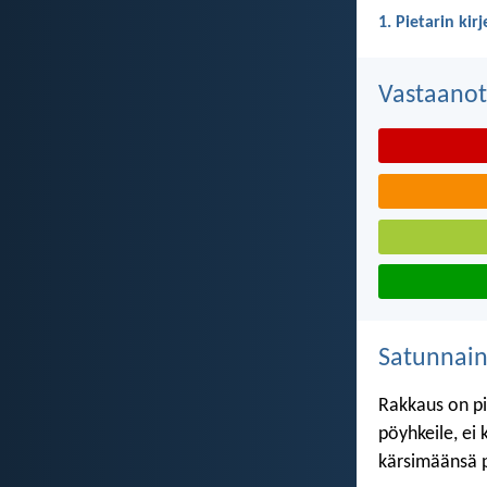
1. Pietarin kir
Vastaanot
Satunnai
Rakkaus on pi
pöyhkeile, ei
kärsimäänsä 