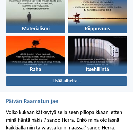
Materialismi
Riippuvuus
Raha
Itsehillintä
Lisää aiheita…
Päivän Raamatun jae
Voiko kukaan kätkeytyä sellaiseen piilopaikkaan, etten
minä häntä näkisi? sanoo Herra.
Enkö minä ole läsnä
kaikkialla niin taivaassa kuin maassa? sanoo Herra.