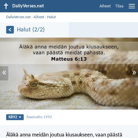
DailyVerses.net
Aiheet
Tilaa
DailyVerses.net
›
Aiheet
›
Halut
Halut (2/2)
«
»
KR92
Raamattu 1992
Äläkä anna meidän joutua kiusaukseen,
vaan päästä