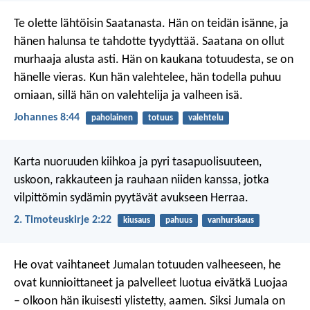
Te olette lähtöisin Saatanasta. Hän on teidän isänne, ja
hänen halunsa te tahdotte tyydyttää. Saatana on ollut
murhaaja alusta asti. Hän on kaukana totuudesta, se on
hänelle vieras. Kun hän valehtelee, hän todella puhuu
omiaan, sillä hän on valehtelija ja valheen isä.
Johannes 8:44
paholainen
totuus
valehtelu
Karta nuoruuden kiihkoa ja pyri tasapuolisuuteen,
uskoon, rakkauteen ja rauhaan niiden kanssa, jotka
vilpittömin sydämin pyytävät avukseen Herraa.
2. Timoteuskirje 2:22
kiusaus
pahuus
vanhurskaus
He ovat vaihtaneet Jumalan totuuden valheeseen, he
ovat kunnioittaneet ja palvelleet luotua eivätkä Luojaa
– olkoon hän ikuisesti ylistetty, aamen. Siksi Jumala on