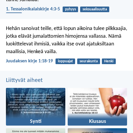
1. Tessalonikalaiskirje 4:3-5
pyhyys
seksuaalisuutta
ruumis
Hehän sanoivat teille, että lopun aikoina tulee pilkkaajia,
jotka elävät jumalattomien himojensa vallassa. Nämä
luokittelevat ihmisiä, vaikka itse ovat ajatuksiltaan
maallisia, Henkeä vailla.
Juudaksen kirje 1:18-19
loppuajat
seurakunta
Henki
Liittyvät aiheet
Synti
Kiusaus