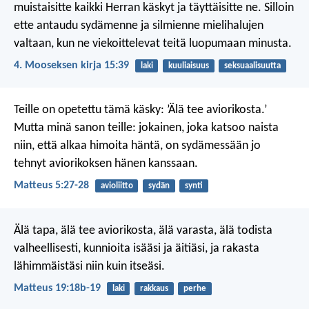
muistaisitte kaikki Herran käskyt ja täyttäisitte ne. Silloin
ette antaudu sydämenne ja silmienne mielihalujen
valtaan, kun ne viekoittelevat teitä luopumaan minusta.
4. Mooseksen kirja 15:39
laki
kuuliaisuus
seksuaalisuutta
Teille on opetettu tämä käsky: ’Älä tee aviorikosta.’
Mutta minä sanon teille: jokainen, joka katsoo naista
niin, että alkaa himoita häntä, on sydämessään jo
tehnyt aviorikoksen hänen kanssaan.
Matteus 5:27-28
avioliitto
sydän
synti
Älä tapa, älä tee aviorikosta, älä varasta, älä todista
valheellisesti, kunnioita isääsi ja äitiäsi, ja rakasta
lähimmäistäsi niin kuin itseäsi.
Matteus 19:18b-19
laki
rakkaus
perhe