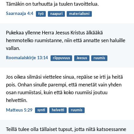
Tämäkin on turhuutta ja tuulen tavoittelua.
Saarnaaja 4:4
työ
naapuri
materialismi
Pukekaa yllenne Herra Jeesus Kristus älkääkä
hemmotelko ruumistanne, niin että annatte sen haluille
vallan.
Roomalaiskirje 13:14
riippuvuus
Jeesus
ruumis
Jos oikea silmäsi viettelee sinua, repäise se irti ja heitä
pois. Onhan sinulle parempi, että menetät vain yhden
osan ruumiistasi, kuin että koko ruumiisi joutuu
helvettiin.
Matteus 5:29
synti
helvetti
ruumis
Teillä tulee olla tällaiset tupsut, jotta niitä katsoessanne