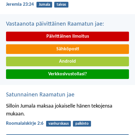
Jeremia 23:24
Jumala
taivas
Vastaanota päivittäinen Raamatun jae:
Päivittäinen ilmoitus
Sähköposti
Android
Verkkosivustollasi?
Satunnainen Raamatun jae
Silloin Jumala maksaa jokaiselle hänen tekojensa
mukaan.
Roomalaiskirje 2:6
vanhurskaus
palkinto