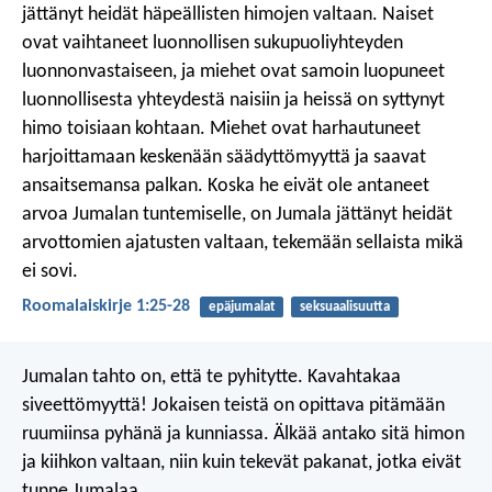
jättänyt heidät häpeällisten himojen valtaan. Naiset
ovat vaihtaneet luonnollisen sukupuoliyhteyden
luonnonvastaiseen, ja miehet ovat samoin luopuneet
luonnollisesta yhteydestä naisiin ja heissä on syttynyt
himo toisiaan kohtaan. Miehet ovat harhautuneet
harjoittamaan keskenään säädyttömyyttä ja saavat
ansaitsemansa palkan. Koska he eivät ole antaneet
arvoa Jumalan tuntemiselle, on Jumala jättänyt heidät
arvottomien ajatusten valtaan, tekemään sellaista mikä
ei sovi.
Roomalaiskirje 1:25-28
epäjumalat
seksuaalisuutta
Jumalan tahto on, että te pyhitytte. Kavahtakaa
siveettömyyttä! Jokaisen teistä on opittava pitämään
ruumiinsa pyhänä ja kunniassa. Älkää antako sitä himon
ja kiihkon valtaan, niin kuin tekevät pakanat, jotka eivät
tunne Jumalaa.