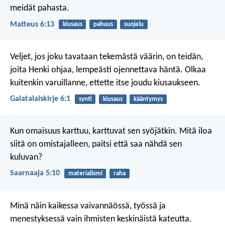
meidät pahasta.
Matteus 6:13
kiusaus
pahuus
suojelu
Veljet, jos joku tavataan tekemästä väärin, on teidän,
joita Henki ohjaa, lempeästi ojennettava häntä. Olkaa
kuitenkin varuillanne, ettette itse joudu kiusaukseen.
Galatalaiskirje 6:1
synti
kiusaus
kääntymys
Kun omaisuus karttuu, karttuvat sen syöjätkin.
Mitä iloa
siitä on omistajalleen,
paitsi että saa nähdä sen
kuluvan?
Saarnaaja 5:10
materialismi
raha
Minä näin kaikessa vaivannäössä, työssä ja
menestyksessä vain ihmisten keskinäistä kateutta.