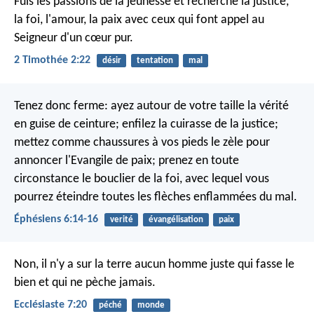
Fuis les passions de la jeunesse et recherche la justice,
la foi, l'amour, la paix avec ceux qui font appel au
Seigneur d'un cœur pur.
2 Timothée 2:22
désir
tentation
mal
Tenez donc ferme: ayez autour de votre taille la vérité
en guise de ceinture; enfilez la cuirasse de la justice;
mettez comme chaussures à vos pieds le zèle pour
annoncer l'Evangile de paix; prenez en toute
circonstance le bouclier de la foi, avec lequel vous
pourrez éteindre toutes les flèches enflammées du mal.
Éphésiens 6:14-16
verité
évangélisation
paix
Non, il n'y a sur la terre aucun homme juste qui fasse le
bien et qui ne pèche jamais.
Ecclésiaste 7:20
péché
monde