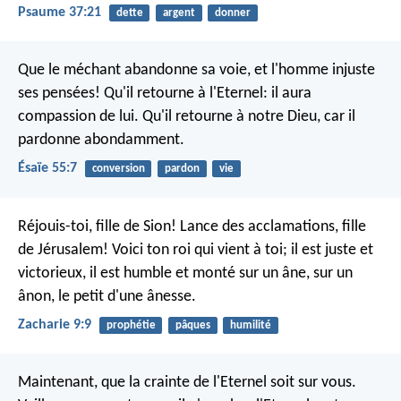
Psaume 37:21
dette
argent
donner
Que le méchant abandonne sa voie,
et l'homme injuste
ses pensées!
Qu'il retourne à l'Eternel: il aura
compassion de lui.
Qu'il retourne à notre Dieu, car il
pardonne abondamment.
Ésaïe 55:7
conversion
pardon
vie
Réjouis-toi, fille de Sion!
Lance des acclamations, fille
de Jérusalem!
Voici ton roi qui vient à toi;
il est juste et
victorieux,
il est humble et monté sur un âne,
sur un
ânon, le petit d'une ânesse.
Zacharie 9:9
prophétie
pâques
humilité
Maintenant, que la crainte de l'Eternel soit sur vous.