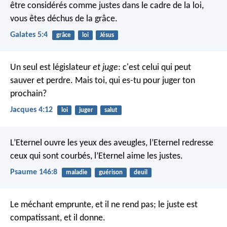
être considérés comme justes dans le cadre de la loi,
vous êtes déchus de la grâce.
Galates 5:4
grâce
loi
Jésus
Un seul est législateur
et juge
: c'est celui qui peut
sauver et perdre. Mais toi, qui es-tu pour juger ton
prochain?
Jacques 4:12
loi
juger
salut
L’Eternel ouvre les yeux des aveugles,
l’Eternel redresse
ceux qui sont courbés,
l’Eternel aime les justes.
Psaume 146:8
maladie
guérison
deuil
Le méchant emprunte, et il ne rend pas;
le juste est
compatissant, et il donne.