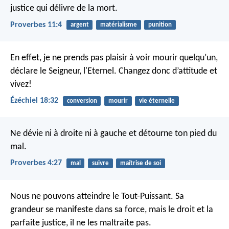
justice qui délivre de la mort.
Proverbes 11:4
argent
matérialisme
punition
En effet, je ne prends pas plaisir à voir mourir quelqu’un,
déclare le Seigneur, l'Eternel. Changez donc d’attitude et
vivez!
Ézéchiel 18:32
conversion
mourir
vie éternelle
Ne dévie ni à droite ni à gauche
et détourne ton pied du
mal.
Proverbes 4:27
mal
suivre
maîtrise de soi
Nous ne pouvons atteindre le Tout-Puissant.
Sa
grandeur se manifeste dans sa force,
mais le droit et la
parfaite justice, il ne les maltraite pas.