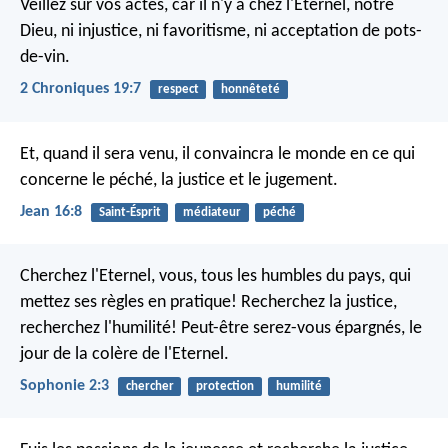
Veillez sur vos actes, car il n'y a chez l'Eternel, notre
Dieu, ni injustice, ni favoritisme, ni acceptation de pots-
de-vin.
2 Chroniques 19:7
respect
honnêteté
Et, quand il sera venu, il convaincra le monde en ce qui
concerne le péché, la justice et le jugement.
Jean 16:8
Saint-Ésprit
médiateur
péché
Cherchez l'Eternel, vous, tous les humbles du pays,
qui
mettez ses règles en pratique!
Recherchez la justice,
recherchez l'humilité!
Peut-être serez-vous épargnés, le
jour de la colère de l'Eternel.
Sophonie 2:3
chercher
protection
humilité