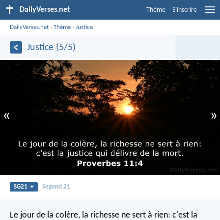
DailyVerses.net
Thème
S'inscrire
DailyVerses.net
›
Thème
›
Justice
Justice (5/5)
«
»
SG21
Segond 21
Le jour de la colère, la richesse ne sert à rien:
c'est la