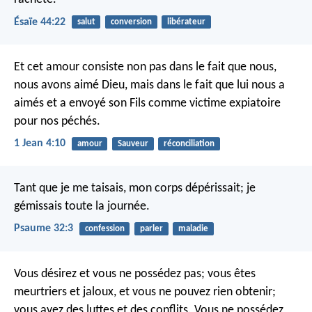
Ésaïe 44:22
salut
conversion
libérateur
Et cet amour consiste non pas dans le fait que nous,
nous avons aimé Dieu, mais dans le fait que lui nous a
aimés et a envoyé son Fils comme victime expiatoire
pour nos péchés.
1 Jean 4:10
amour
Sauveur
réconciliation
Tant que je me taisais, mon corps dépérissait;
je
gémissais toute la journée.
Psaume 32:3
confession
parler
maladie
Vous désirez et vous ne possédez pas; vous êtes
meurtriers et jaloux, et vous ne pouvez rien obtenir;
vous avez des luttes et des conflits. Vous ne possédez