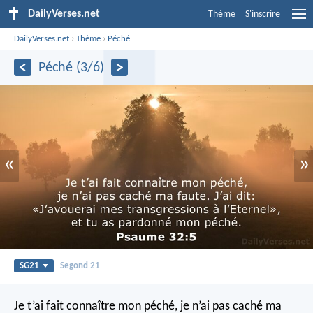
DailyVerses.net
Thème
S'inscrire
DailyVerses.net
›
Thème
›
Péché
Péché (3/6)
«
»
SG21
Segond 21
Je t’ai fait connaître mon péché, je n’ai pas caché ma