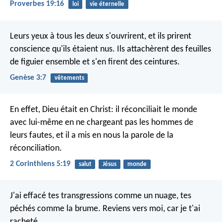
Proverbes 19:16
loi
vie éternelle
Leurs yeux à tous les deux s'ouvrirent, et ils prirent
conscience qu'ils étaient nus. Ils attachèrent des feuilles
de figuier ensemble et s'en firent des ceintures.
Genèse 3:7
vêtements
En effet, Dieu était en Christ: il réconciliait le monde
avec lui-même en ne chargeant pas les hommes de
leurs fautes, et il a mis en nous la parole de la
réconciliation.
2 Corinthiens 5:19
salut
Jésus
monde
J'ai effacé tes transgressions comme un nuage,
tes
péchés comme la brume.
Reviens vers moi,
car je t'ai
racheté.