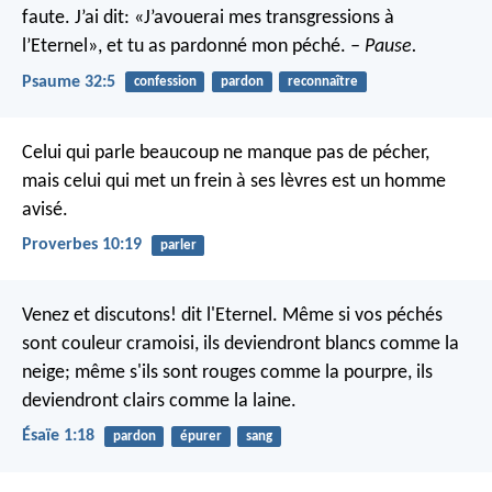
faute.
J’ai dit: «J’avouerai mes transgressions à
l’Eternel»,
et tu as pardonné mon péché.
– Pause.
Psaume 32:5
confession
pardon
reconnaître
Celui qui parle beaucoup ne manque pas de pécher,
mais celui qui met un frein à ses lèvres est un homme
avisé.
Proverbes 10:19
parler
Venez et discutons! dit l'Eternel.
Même si vos péchés
sont couleur cramoisi, ils deviendront blancs comme la
neige;
même s'ils sont rouges comme la pourpre, ils
deviendront clairs comme la laine.
Ésaïe 1:18
pardon
épurer
sang