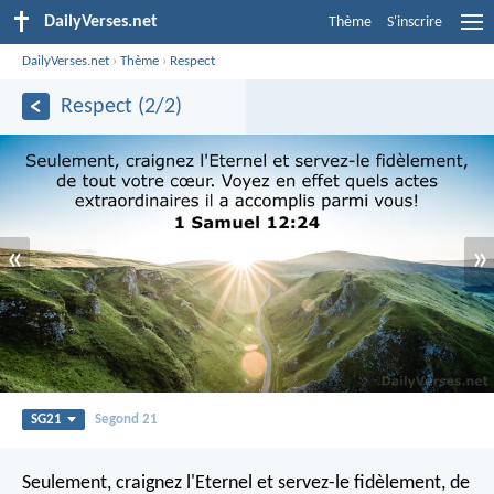
DailyVerses.net
Thème
S'inscrire
DailyVerses.net
›
Thème
›
Respect
Respect (2/2)
«
»
SG21
Segond 21
Seulement, craignez l'Eternel et servez-le fidèlement, de