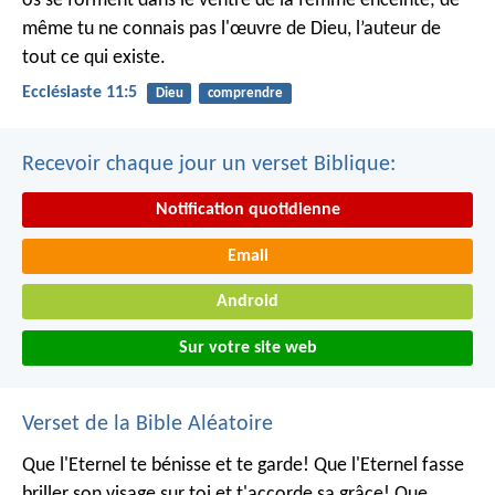
os se forment dans le ventre de la femme enceinte; de
même tu ne connais pas l'œuvre de Dieu, l’auteur de
tout ce qui existe.
Ecclésiaste 11:5
Dieu
comprendre
Recevoir chaque jour un verset Biblique:
Notification quotidienne
Email
Android
Sur votre site web
Verset de la Bible Aléatoire
Que l'Eternel te bénisse et te garde!
Que l'Eternel fasse
briller son visage sur toi et t'accorde sa grâce!
Que