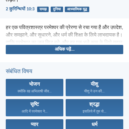
लड़ते।
2 कुरिन्थियों 10:3
समझ
दुनिया
आध्यात्मिक युद्ध
हर एक पवित्रशास्त्र परमेश्वर की प्रेरणा से रचा गया है और उपदेश,
और समझाने, और सुधारने, और धर्म की शिक्षा के लिये लाभदायक है।
ताकि परमेश्वर का जन सिद्ध बने, और हर एक भले काम के लिये तत्पर
अधिक पढ़ें...
हो जाए॥
संबंधित विषय
भोजन
यीशु
क्योंकि वह अभिलाषी जीव...
यीशु ने उन की...
सृष्टि
श्रद्धा
आदि में परमेश्वर ने...
इसलिये मैं तुम से...
प्यार
धर्म