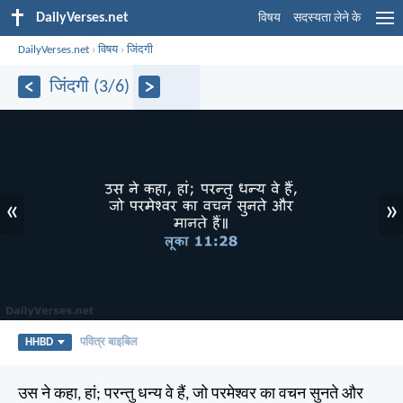
DailyVerses.net
विषय
सदस्यता लेने के
DailyVerses.net
›
विषय
›
जिंदगी
जिंदगी (3/6)
«
»
HHBD
पवित्र बाइबिल
उस ने कहा, हां; परन्तु धन्य वे हैं, जो परमेश्वर का वचन सुनते और