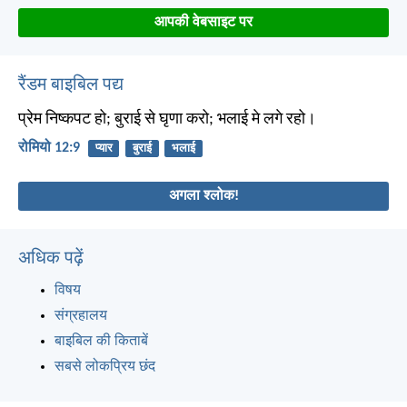
आपकी वेबसाइट पर
रैंडम बाइबिल पद्य
प्रेम निष्कपट हो; बुराई से घृणा करो; भलाई मे लगे रहो।
रोमियो 12:9
प्यार
बुराई
भलाई
अगला श्लोक!
अधिक पढ़ें
विषय
संग्रहालय
बाइबिल की किताबें
सबसे लोकप्रिय छंद